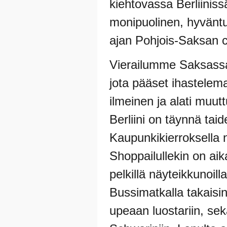
kiehtovassa Berliiniss
monipuolinen, hyväntu
ajan Pohjois-Saksan c
Vierailumme Saksassa 
jota pääset ihastelema
ilmeinen ja alati muut
Berliini on täynnä taide
Kaupunkikierroksella n
Shoppailullekin on ai
pelkillä näyteikkunoilla
Bussimatkalla takaisin
upeaan luostariin, sek