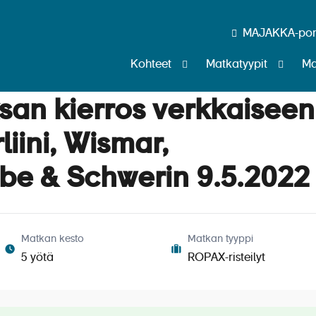
MAJAKKA-port
Kohteet
Matkatyypit
Ma
san kierros verkkaiseen
liini, Wismar,
be & Schwerin 9.5.2022
Matkan kesto
Matkan tyyppi
5 yötä
ROPAX-risteilyt