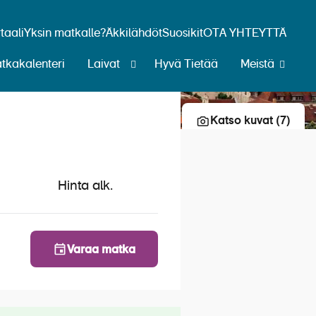
aali
Yksin matkalle?
Äkkilähdöt
Suosikit
OTA YHTEYTTÄ
tkakalenteri
Laivat
Hyvä Tietää
Meistä
Lisää risteily suosikkeihin
Katso kuvat (7)
Hinta alk.
Varaa matka