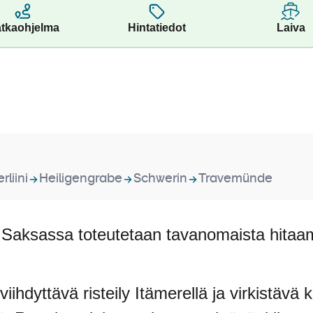
tkaohjelma
Hintatiedot
Laiva
rliini
Heiligengrabe
Schwerin
Travemünde
a Saksassa toteutetaan tavanomaista hitaam
iihdyttävä risteily Itämerellä ja virkistävä