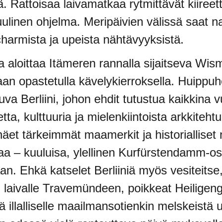
ä. Rattoisaa laivamatkaa rytmittävät kiireett
ulinen ohjelma. Meripäivien välissä saat n
harmista ja upeista nähtävyyksistä.
aloittaa Itämeren rannalla sijaitseva Wis
an opastetulla kävelykierroksella. Huippuh
tuva Berliini, johon ehdit tutustua kaikkina
tta, kulttuuria ja mielenkiintoista arkkitehtu
äet tärkeimmät maamerkit ja historialliset
kaa – kuuluisa, ylellinen Kurfürstendamm-o
an. Ehkä katselet Berliiniä myös vesiteitse, j
 laivalle Travemündeen, poikkeat Heiligeng
ä illalliselle maailmansotienkin melskeistä