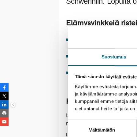
Schweriniin. Lopulta o
Elämysvinkkejä ristei
Tutustu Berliinin vaikutta
mahtipontiseen Brandenbur
Piipahdukset harvemmin vi
Suostumus
suurkaupungin moni-ilmei
Nauti laivalla olosta; herk
Tämä sivusto käyttää eväste
aikuismainen.
Käytämme evästeitä tarjoama
ja kävijämäärämme analysoim
Kristinan vastuullisu
kumppaneillemme tietoja siitä
olet antanut heille tai joita o
Lähtemällä tälle matkalle ka
Suostumuksen
nuoria.
Lue lisää vastuullisuu
Välttämätön
valinta
Istutettavia taimia:
2 kpl / h