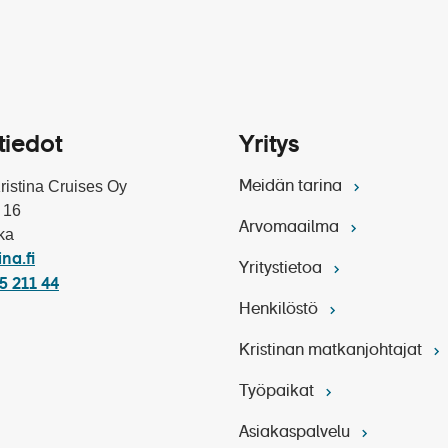
ros Wismarin vanhassakaupungissa
ros Berliinissä
ligengraben luostarin museossa
amaksut
tiedot
Yritys
ut
Kristina Cruises Oy
Meidän tarina
palvelut:
Toista video
 16
an Helsingistä lähtien
Arvomaailma
ka
ajärjestelyistä
ina.fi
Yritystietoa
et suomeksi
5 211 44
tinan edustaja matkalla
Henkilöstö
Kristinan matkanjohtajat
Työpaikat
sari Wilhelmin muistokirkko
akuutus
Asiakaspalvelu