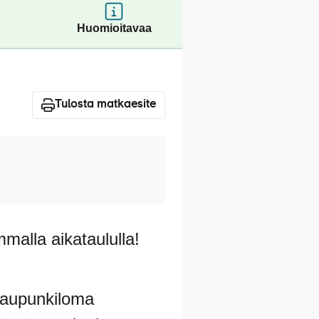
Huomioitavaa
Tulosta matkaesite
malla aikataululla!
 kaupunkiloma