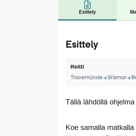
Esittely
Ma
Esittely
Reitti
Travemünde
Wismar
Be
Tällä lähdöllä ohjelm
Koe samalla matkalla v