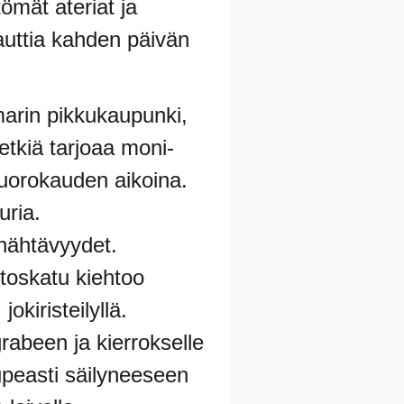
ömät ateriat ja
auttia kahden päivän
marin pikkukaupunki,
etkiä tarjoaa moni-
 vuorokauden aikoina.
uria.
 nähtävyydet.
stoskatu kiehtoo
okiristeilyllä.
rabeen ja kierrokselle
 upeasti säilyneeseen