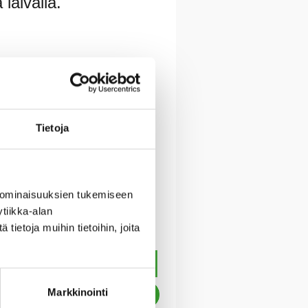
laivalla.
aamerkkeihin, kuten
 hieno vastakohta
Tietoja
llä on rauhallinen ja
 ominaisuuksien tukemiseen
tiikka-alan
ietoja muihin tietoihin, joita
Markkinointi