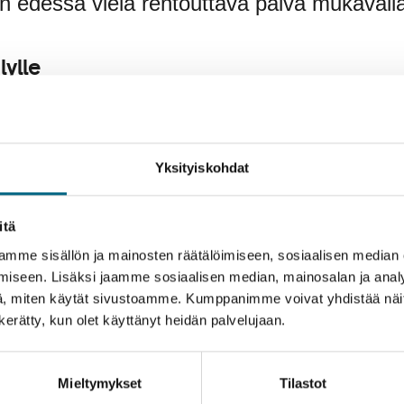
n edessä vielä rentouttava päivä mukavalla 
lylle
vaan lähihistoriaan; moniin kuuluisiin nähtävyyksiin ja m
gin porttiin ja Berliinin muurin muistomerkkiin.
erailtuihin Pohjois-Saksalaisiin pikkukaupunkeihin ovat
Yksityiskohdat
sten elämyksien kokemiselle
ullisista aterioista ja kiireettömyydestä – tunnelma risteily
itä
mme sisällön ja mainosten räätälöimiseen, sosiaalisen median
iseen. Lisäksi jaamme sosiaalisen median, mainosalan ja analy
usteko
, miten käytät sivustoamme. Kumppanimme voivat yhdistää näitä t
n kerätty, kun olet käyttänyt heidän palvelujaan.
svatat Suomeen uutta metsää ja työllistät suomalaisia
steosta.
Mieltymykset
Tilastot
lö