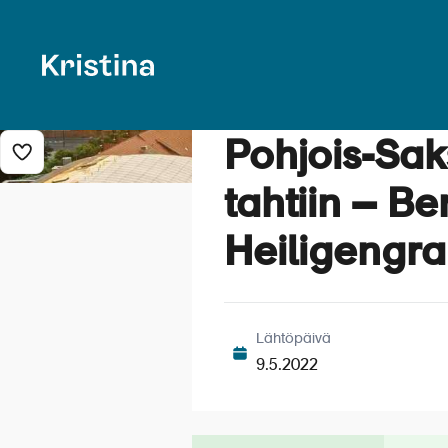
Pohjois-Sak
Lisää risteily suosikkeihin
tahtiin – Ber
Heiligengra
Lähtöpäivä
9.5.2022