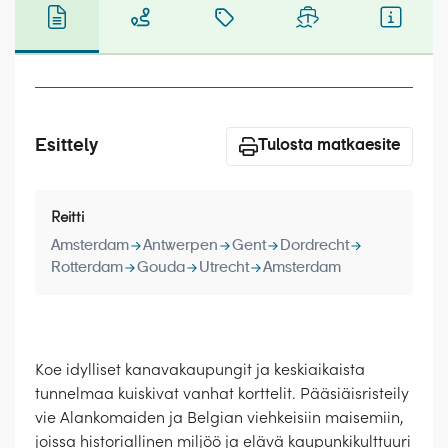
Laivat
Hyvä tietää
Meistä
Esittely
Tulosta matkaesite
Reitti
Amsterdam
Antwerpen
Gent
Dordrecht
Rotterdam
Gouda
Utrecht
Amsterdam
Koe idylliset kanavakaupungit ja keskiaikaista
tunnelmaa kuiskivat vanhat korttelit. Pääsiäisristeily
vie Alankomaiden ja Belgian viehkeisiin maisemiin,
joissa historiallinen miljöö ja elävä kaupunkikulttuuri