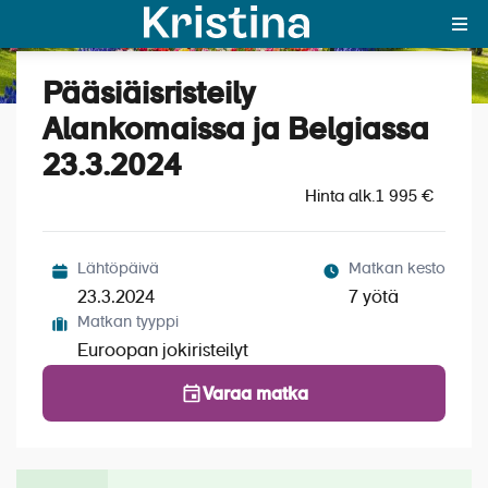
Pääsiäisristeily
Katso kuvat (5)
MAJAKKA-portaali
Alankomaissa ja Belgiassa
23.3.2024
Yksin matkalle?
Hinta alk.
1 995 €
Äkkilähdöt
Suosikit
Lähtöpäivä
Matkan kesto
23.3.2024
7 yötä
OTA YHTEYTTÄ
Matkan tyyppi
Euroopan jokiristeilyt
Kohteet
Varaa matka
Matkatyypit
Matkakalenteri