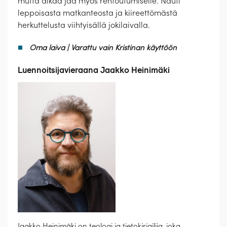
mutta aikaa jää myös rentoutumiselle. Nauti
leppoisasta matkanteosta ja kiireettömästä
herkuttelusta viihtyisällä jokilaivalla.
Oma laiva | Varattu vain Kristinan käyttöön
Luennoitsijavieraana Jaakko Heinimäki
Jaakko Heinimäki on teologi ja tietokirjailija, joka