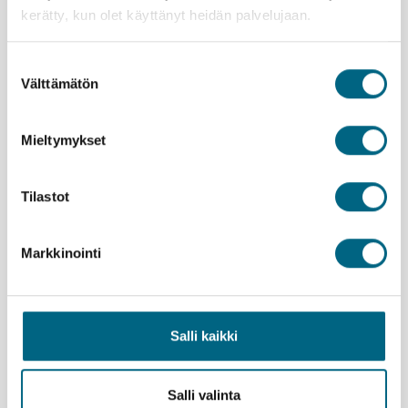
sisältää kaiken olennaisen, kuten täysihoidon laivalla
kerätty, kun olet käyttänyt heidän palvelujaan.
ruokajuomineen. Kaupunkeihin saat tutustua
omaan tahtiin, matkanjohtajan vinkkien avulla.
Monissa kohteessa voit osallistua myös
Suostumuksen
lisämaksullisille opastetuille retkille.
Välttämätön
valinta
Gent on mukavan eloisa ja huikean tunnelmallinen
belgialaiskaupunki hienosti säilyneine keskiaikaisine
Mieltymykset
rakennuksineen. Erityisen kuvauksellista seutua on
ravintoloiden reunustama joenvarsi.
Tilastot
Kristinan vastuullisuusteko
Markkinointi
Lähtemällä tälle matkalle kasvatat Suomeen uutta
Salli kaikki
metsää ja työllistät suomalaisia nuoria.
Lue lisää
vastuullisuusteosta.
Istutettavia taimia:
7 kpl / hlö
Salli valinta