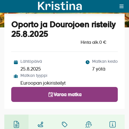
Oporto ja Dourojoen risteily
Katso kuvat (6)
MAJAKKA-portaali
25.8.2025
Hinta alk.
Yksin matkalle?
0 €
Äkkilähdöt
Lähtöpäivä
Matkan kesto
Suosikit
25.8.2025
7 yötä
Matkan tyyppi
OTA YHTEYTTÄ
Euroopan jokiristeilyt
Kohteet
Varaa matka
Matkatyypit
Matkakalenteri