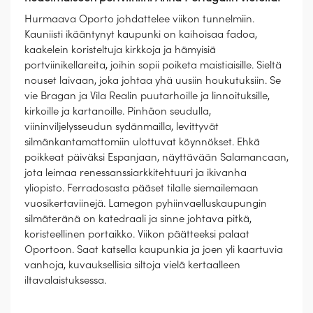
Hurmaava Oporto johdattelee viikon tunnelmiin.
Kauniisti ikääntynyt kaupunki on kaihoisaa fadoa,
kaakelein koristeltuja kirkkoja ja hämyisiä
portviinikellareita, joihin sopii poiketa maistiaisille. Sieltä
nouset laivaan, joka johtaa yhä uusiin houkutuksiin. Se
vie Bragan ja Vila Realin puutarhoille ja linnoituksille,
kirkoille ja kartanoille. Pinhãon seudulla,
viininviljelysseudun sydänmailla, levittyvät
silmänkantamattomiin ulottuvat köynnökset. Ehkä
poikkeat päiväksi Espanjaan, näyttävään Salamancaan,
jota leimaa renessanssiarkkitehtuuri ja ikivanha
yliopisto. Ferradosasta pääset tilalle siemailemaan
vuosikertaviinejä. Lamegon pyhiinvaelluskaupungin
silmäteränä on katedraali ja sinne johtava pitkä,
koristeellinen portaikko. Viikon päätteeksi palaat
Oportoon. Saat katsella kaupunkia ja joen yli kaartuvia
vanhoja, kuvauksellisia siltoja vielä kertaalleen
iltavalaistuksessa.