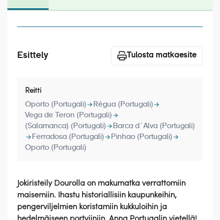
Laivat
Hyvä tietää
Meistä
Esittely
Tulosta matkaesite
Reitti
Oporto (Portugali)
Régua (Portugali)
Vega de Teron (Portugali)
(Salamanca) (Portugali)
Barca d´Alva (Portugali)
Ferradosa (Portugali)
Pinhao (Portugali)
Oporto (Portugali)
Jokiristeily Dourolla on makumatka verrattomiin
maisemiin. Ihastu historiallisiin kaupunkeihin,
pengerviljelmien koristamiin kukkuloihin ja
hedelmäiseen portviiniin. Anna Portugalin vietellä!