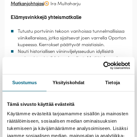
Matkanjohtajasi
Ira Multaharju
Elämysvinkkejä yhteismatkalle
Tutustu portviinin tekoon vanhoissa tunnelmallisissa
viinikellareissa, jotka sijaitsevat joen varrella Oporton
kupeessa. Kierrokset päättyvät maistiaisiin.
Nauti historiallisen viininviljelysseudun idyllisistä
maisemista risteilylaivan kyydissä. Mutkittelevan joen
varrella levittyvät valkoiseksi kalkitut kylät ja
kukkulat, joiden jyrkkiä rinteitä koristavat
viiniviljelmät.
Suostumus
Yksityiskohdat
Tietoja
Kulje Salamancan historiallisessa
vanhassakaupungissa, joka on UNESCOn
maailmanperintökohde. Näe ikivanha, maineikas
Tämä sivusto käyttää evästeitä
yliopisto, kaksi komeaa katedraalia ja istahda
lasilliselle yhdelle Espanjan kauneimmista aukiosta –
Käytämme evästeitä tarjoamamme sisällön ja mainosten
Plaza Mayorille.
räätälöimiseen, sosiaalisen median ominaisuuksien
tukemiseen ja kävijämäärämme analysoimiseen. Lisäksi
jaamme sosiaalisen median, mainosalan ja analytiikka-