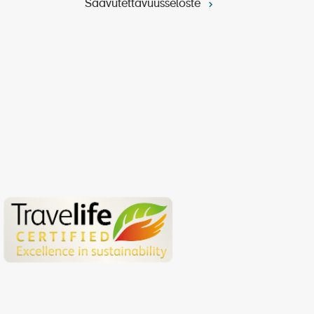
Saavutettavuusseloste