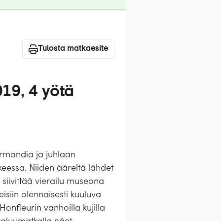
Tulosta matkaesite
19, 4 yötä
ormandia ja juhlaan
kkeessa. Niiden ääreltä lähdet
siivittää vierailu museona
teisiin olennaisesti kuuluva
onfleurin vanhoilla kujilla
 Paluumatkalla näet