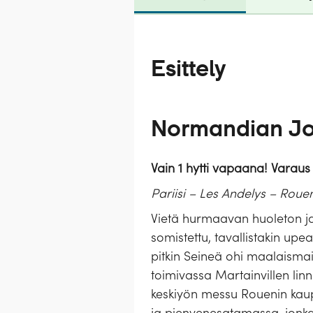
Esittely
Normandian Joul
Vain 1 hytti vapaana! Varaus
Pariisi – Les Andelys – Rouen
Vietä hurmaavan huoleton ja 
somistettu, tavallistakin upe
pitkin Seineä ohi maalaisma
toimivassa Martainvillen linnas
keskiyön messu Rouenin kaupu
ja pienvenesatamassa, jonka 