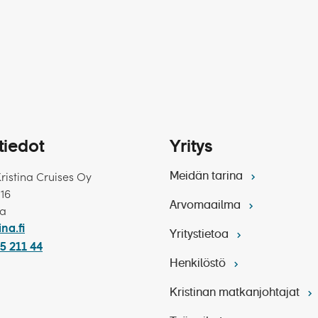
tiedot
Yritys
Kristina Cruises Oy
Meidän tarina
 16
Arvomaailma
ka
ina.fi
Yritystietoa
5 211 44
Henkilöstö
Kristinan matkanjohtajat