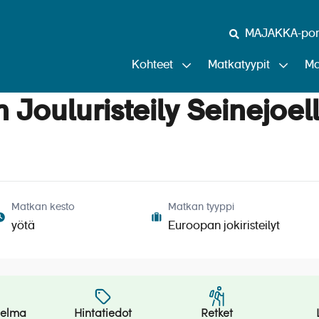
MAJAKKA-port
Kohteet
Matkatyypit
Ma
Jouluristeily Seinejoel
Matkan kesto
Matkan tyyppi
yötä
Euroopan jokiristeilyt
jelma
Hintatiedot
Retket