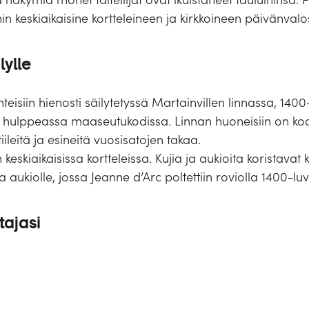
n keskiaikaisine kortteleineen ja kirkkoineen päivänvalo
lylle
eisiin hienosti säilytetyssä Martainvillen linnassa, 1400
in hulppeassa maaseutukodissa. Linnan huoneisiin on ko
ileitä ja esineitä vuosisatojen takaa.
skiaikaisissa kortteleissa. Kujia ja aukioita koristavat ka
aukiolle, jossa Jeanne d’Arc poltettiin roviolla 1400-luv
tajasi