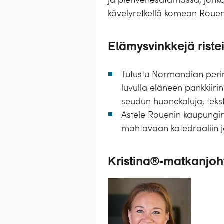
kävelyretkellä komean Roueni
Elämysvinkkejä ristei
Tutustu Normandian perint
luvulla eläneen pankkiir
seudun huonekaluja, teksti
Astele Rouenin kaupungin ke
mahtavaan katedraaliin ja 
Kristina®-matkanjoh