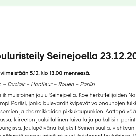
uristeily Seinejoella 23.12.20
 viimeistään 5.12. klo 13.00 mennessä.
 – Duclair – Honfleur – Rouen – Pariisi
ikimuistoinen joulu Seinejoella. Koe herkuttelijoiden N
ampi Pariisi, jonka bulevardit kylpevät valonauhojen tui
isemien ja charmikkaiden pikkukaupunkien. Aattopäivää 
sa, kiireetön jouluillallinen laivalla ja paikallisiin perin
ngissa. Joulupäivänä kuljeksit Seinen suulla, viehkeän H
näkymiä monet taiteilijat ovat ikuistaneet tauluihinsa.