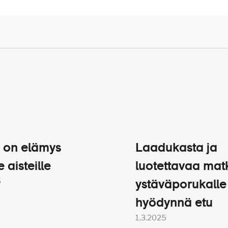
elmaa risteilyn aikana. Laivan muut
anskalaisia tai muualta Euroopasta ja
 peruutusehdot
ruisesin suomalainen matkanjohtaja pitää
stukset ja laivalla jaettava tieto on riittävässä määrin
AJILLE
 on elämys
Laadukasta ja
e aisteille
luotettavaa mat
5
ystäväporukalle
hyödynnä etu
1.3.2025