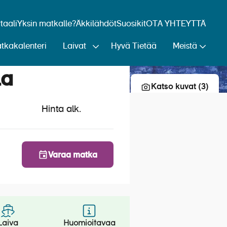
aali
Yksin matkalle?
Äkkilähdöt
Suosikit
OTA YHTEYTTÄ
tkakalenteri
Laivat
Hyvä Tietää
Meistä
Lisää risteily suosikkeihin
la
Katso kuvat (3)
Hinta alk.
Varaa matka
Laiva
Huomioitavaa