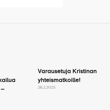
 saatavilla myös Suomen
Varausetuja Kristinan
kailua
yhteismatkoille!
28.2.2025
 –