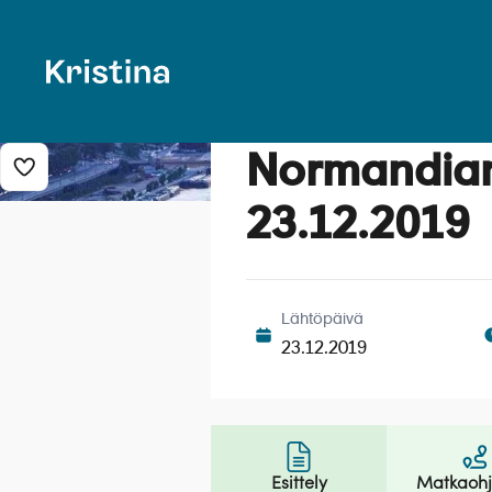
Normandian 
Lisää risteily suosikkeihin
23.12.2019
Lähtöpäivä
23.12.2019
Esittely
Matkaoh