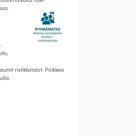
ssa.
-
ottu
uniit ristikkotalot. Poikkea
ulla.