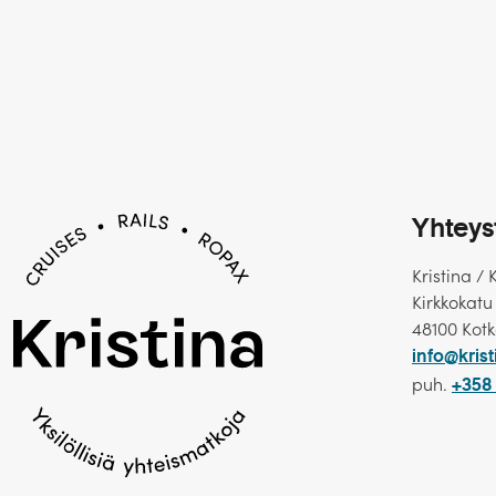
Yhteys
Kristina / 
Kirkkokatu
48100 Kot
info@krist
puh.
+358 