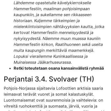
Lähdemme opastetulle kävelykierrokselle
Hammerfestiin, maailman pohjoisimpaan
kaupunkiin, ja sukellamme sen rikkaaseen
historiaan. Kuljemme tärkeimpien ja
mielenkiintoisimpien nähtävyyksien kautta, jotka
kertovat Hammerfestin menneisyydestä ja
nykyisyydestä. Näemme muun muassa kauniin
Hammerfestin kirkon, Raatihuoneen sekä useita
muita kaupungin merkittäviä maamerkkejä.
Lopuksi vierailemme Kuninkaallisessa ja
Muinaisessa Jääkarhuseurassa.
Retki toteutetaan osana kansainvälistä ryhmää
Perjantai 3.4. Svolvaer (TH)
Pohjois-Norjassa sijaitsevia Lofoottien arktisia saaria
leimaavat terävät vuoret ja somat kalastuskylät.
Luontomaisemat ovat suurenmoisia ja vaihtelevia: on
vihreitä ruohokenttiä ja suomaata, järviä, vuoria ja