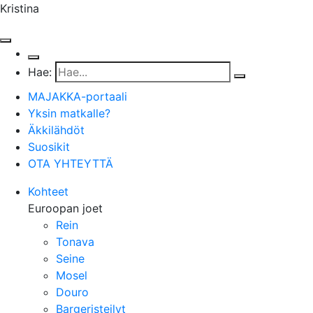
Kristina
Hae:
MAJAKKA-portaali
Yksin matkalle?
Äkkilähdöt
Suosikit
OTA YHTEYTTÄ
Kohteet
Euroopan joet
Rein
Tonava
Seine
Mosel
Douro
Bargeristeilyt