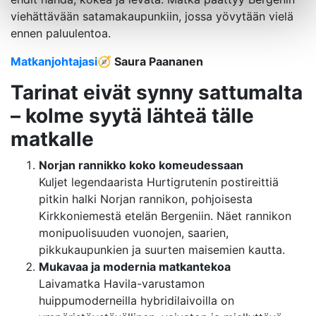
viehättävään satamakaupunkiin, jossa yövytään vielä
ennen paluulentoa.
Matkanjohtajasi
🧭 Saura Paananen
Tarinat eivät synny sattumalta
– kolme syytä lähteä tälle
matkalle
Norjan rannikko koko komeudessaan
Kuljet legendaarista Hurtigrutenin postireittiä
pitkin halki Norjan rannikon, pohjoisesta
Kirkkoniemestä etelän Bergeniin. Näet rannikon
monipuolisuuden vuonojen, saarien,
pikkukaupunkien ja suurten maisemien kautta.
Mukavaa ja modernia matkantekoa
Laivamatka Havila-varustamon
huippumoderneilla hybridilaivoilla on