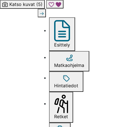
Katso kuvat (5)
Lisää risteily suosikkeihin
Esittely
Matkaohjelma
Hintatiedot
Retket