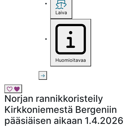
Laiva
Huomioitavaa
Lisää risteily suosikkeihin
Norjan rannikkoristeily
Kirkkoniemestä Bergeniin
pääsiäisen aikaan 1.4.2026