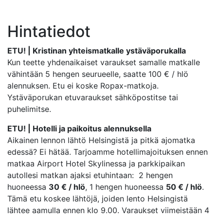
Hintatiedot
ETU! |
Kristinan yhteismatkalle ystäväporukalla
Kun teette yhdenaikaiset varaukset samalle matkalle
vähintään 5 hengen seurueelle, saatte 100 € / hlö
alennuksen. Etu ei koske Ropax-matkoja.
Ystäväporukan etuvaraukset sähköpostitse tai
puhelimitse.
ETU! | Hotelli ja paikoitus alennuksella
Aikainen lennon lähtö Helsingistä ja pitkä ajomatka
edessä? Ei hätää. Tarjoamme hotellimajoituksen ennen
matkaa Airport Hotel Skylinessa ja parkkipaikan
autollesi matkan ajaksi etuhintaan: 2 hengen
huoneessa
30 € / hlö
, 1 hengen huoneessa
50 € / hlö
.
Tämä etu koskee lähtöjä, joiden lento Helsingistä
lähtee aamulla ennen klo 9.00. Varaukset viimeistään 4