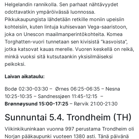
Helgelandin rannikolla. Sen parhaat nähtävyydet
odottavatkin ympäröivässä luonnossa.
Pikkukaupungista lähdetään retkille moniin upeisiin
kohteisiin, kuten lintuja kuhisevaan Vega-saaristoon,
joka on Unescon maailmanperintökohteita. Komea
Torghatten-vuori tunnetaan sen kivisistä ”kasvoista”,
jotka katsovat kauas merelle. Vuoren keskellä on reikä,
minkä vuoksi sitä kutsutaankin yksisilmäiseksi
peikoksi.
Laivan aikataulu:
Bodø 02:30-03:30 – Ørnes 06:25-06:35 – Nesna
10:25-10:35 – Sandnessjøen 11:45-12:15 –
Brønnøysund 15:00-17:25
– Rørvik 21:00-21:30
Sunnuntai 5.4. Trondheim (TH)
Viikinkikuninkaan vuonna 997 perustama Trondheim oli
Norjan pääkaupunki vuoteen 1380 asti. Tänä päivänä