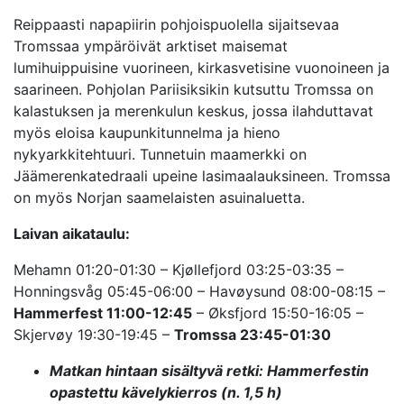
Reippaasti napapiirin pohjoispuolella sijaitsevaa
Tromssaa ympäröivät arktiset maisemat
lumihuippuisine vuorineen, kirkasvetisine vuonoineen ja
saarineen. Pohjolan Pariisiksikin kutsuttu Tromssa on
kalastuksen ja merenkulun keskus, jossa ilahduttavat
myös eloisa kaupunkitunnelma ja hieno
nykyarkkitehtuuri. Tunnetuin maamerkki on
Jäämerenkatedraali upeine lasimaalauksineen. Tromssa
on myös Norjan saamelaisten asuinaluetta.
Laivan aikataulu:
Mehamn 01:20-01:30 – Kjøllefjord 03:25-03:35 –
Honningsvåg 05:45-06:00 – Havøysund 08:00-08:15 –
Hammerfest 11:00-12:45
– Øksfjord 15:50-16:05 –
Skjervøy 19:30-19:45 –
Tromssa 23:45-01:30
Matkan hintaan sisältyvä retki: Hammerfestin
opastettu kävelykierros (n. 1,5 h)