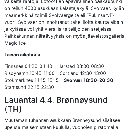
valkeita rantoja. Lofoottien epävirallinen pääkaupunki
on reilun 4000 asukkaan kalastajakylä, Svolvaer. Kylän
maamerkkinä toimii Svolvaergeita eli ”Pukinsarvi”-
vuori. Svolvaer on innoittanut taiteilijoita kautta aikain
ja kylässä voi yhä vierailla taiteilijoiden ateljeissa.
Paikkakunnan nähtävyyksiä on myös jääveistosgalleria
Magic Ice.
Laivan aikataulu:
Finnsnes 04:20-04:40 – Harstad 08:00-08:30 –
Risøyhamn 10:45-11:00 – Sortland 12:30-13:00 –
Stokmarknes 14:15-15:15 –
Svolvær 18:30-20:30
–
Stamsund 22:15-22:30
Lauantai 4.4. Brønnøysund
(TH)
Muutaman tuhannen asukkaan Brønnøysund sijaitsee
upeista maisemistaan kuululla, vuonojen pirstomalla