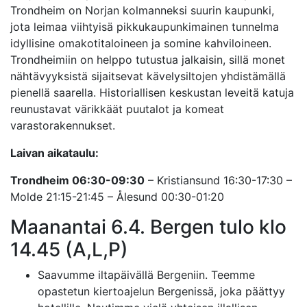
Trondheim on Norjan kolmanneksi suurin kaupunki,
jota leimaa viihtyisä pikkukaupunkimainen tunnelma
idyllisine omakotitaloineen ja somine kahviloineen.
Trondheimiin on helppo tutustua jalkaisin, sillä monet
nähtävyyksistä sijaitsevat kävelysiltojen yhdistämällä
pienellä saarella. Historiallisen keskustan leveitä katuja
reunustavat värikkäät puutalot ja komeat
varastorakennukset.
Laivan aikataulu:
Trondheim 06:30-09:30
– Kristiansund 16:30-17:30 –
Molde 21:15-21:45 – Ålesund 00:30-01:20
Maanantai 6.4. Bergen tulo klo
14.45 (A,L,P)
Saavumme iltapäivällä Bergeniin. Teemme
opastetun kiertoajelun Bergenissä, joka päättyy