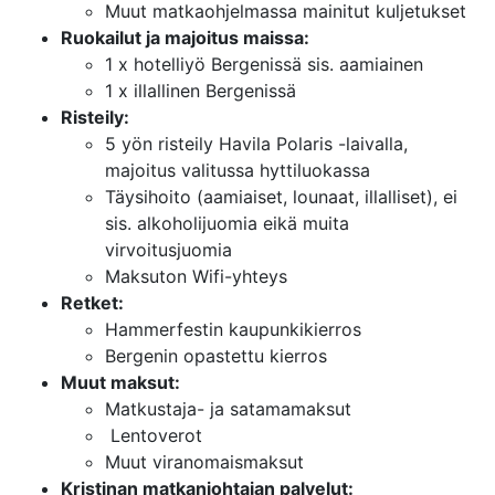
Muut matkaohjelmassa mainitut kuljetukset
Ruokailut ja majoitus maissa:
1 x hotelliyö Bergenissä sis. aamiainen
1 x illallinen Bergenissä
Risteily:
5 yön risteily Havila Polaris -laivalla,
majoitus valitussa hyttiluokassa
Täysihoito (aamiaiset, lounaat, illalliset), ei
sis. alkoholijuomia eikä muita
virvoitusjuomia
Maksuton Wifi-yhteys
Retket:
Hammerfestin kaupunkikierros
Bergenin opastettu kierros
Muut maksut:
Matkustaja- ja satamamaksut
Lentoverot
Muut viranomaismaksut
Kristinan matkanjohtajan palvelut: