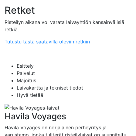
Retket
Risteilyn aikana voi varata laivayhtiön kansainvälisiä
retkiä.
Tutustu tästä saatavilla oleviin retkiin
Esittely
Palvelut
Majoitus
Laivakartta ja tekniset tiedot
Hyvä tietää
Havila Voyages
Havila Voyages on norjalainen perheyritys ja
varustamo, jonka tuliterät risteilylaivat on suunniteltu