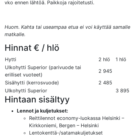
vko ennen lähtöä. Paikkoja rajoitetusti.
Huom. Kahta tai useampaa etua ei voi käyttää samalle
matkalle.
Hinnat € / hlö
Hytti
2 hlö
1 hlö
Ulkohytti Superior (parivuode tai
2 945
erilliset vuoteet)
Sisähytti (kerrosvuode)
2 485
Ulkohytti Superior
3 895
Hintaan sisältyy
Lennot ja kuljetukset:
Reittilennot economy-luokassa Helsinki –
Kirkkoniemi, Bergen – Helsinki
Lentokenttä-/satamakuljetukset