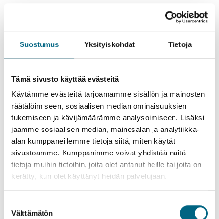
Suostumus
Yksityiskohdat
Tietoja
Tämä sivusto käyttää evästeitä
Käytämme evästeitä tarjoamamme sisällön ja mainosten
räätälöimiseen, sosiaalisen median ominaisuuksien
tukemiseen ja kävijämäärämme analysoimiseen. Lisäksi
jaamme sosiaalisen median, mainosalan ja analytiikka-
alan kumppaneillemme tietoja siitä, miten käytät
sivustoamme. Kumppanimme voivat yhdistää näitä
tietoja muihin tietoihin, joita olet antanut heille tai joita on
Bergen (Norja)
kerätty, kun olet käyttänyt heidän palvelujaan.
Historiallinen Hurtigruten-
reitti Lofoottien ja
Suostumuksen
Välttämätön
valinta