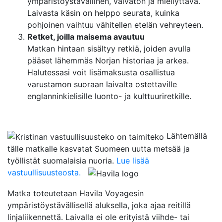
ympäristöystävällinen, vaivaton ja miellyttävä.
Laivasta käsin on helppo seurata, kuinka
pohjoinen vaihtuu vähitellen etelän vehreyteen.
Retket, joilla maisema avautuu
Matkan hintaan sisältyy retkiä, joiden avulla
pääset lähemmäs Norjan historiaa ja arkea.
Halutessasi voit lisämaksusta osallistua
varustamon suoraan laivalta ostettaville
englanninkielisille luonto- ja kulttuuriretkille.
Lähtemällä
tälle matkalle kasvatat Suomeen uutta metsää ja
työllistät suomalaisia nuoria.
Lue lisää
vastuullisuusteosta.
Matka toteutetaan Havila Voyagesin
ympäristöystävällisellä aluksella, joka ajaa reitillä
linjaliikennettä. Laivalla ei ole erityistä viihde- tai