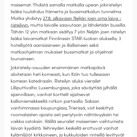
maisemat. Yhdistä samalla matkalla upean jokiristeilyn
lisäksi tuulahdus Itämerta ja bussimatkailun tunnelma.
Matka yhdistyy
27.8. alkavaan Neljän joen oma laiva -
risteilyyn
, mutta laivalle saavutaan ja lähdetään bussilla.
Tähän 12 yön matkaan sisältyy 7 yön Neljän joen risteilyn
lisäksi laivamatkat Finnlinesin STAR-luokan aluksella, 3
hotelliyötä aamiaisineen ja illallisineen sekä
matkaohjelman mukaiset bussimatkat ja ohjelmat
lounaineen.
Jokiristeily-osuuden ensimmäinen matkapäivä
aloitetaan heti komeasti, kun Köln tuo tullessaan
komean katedraalin. Risteilyn aluksi vierailet
Lilliputtivaltio Luxemburgissa, joka säväyttää jylhällä
sijainnillaan; vanhat korttelit sijaitsevat
kallioniemekkeellä rotkon partaalla. Saksan
vanhimmassa kaupungissa, Trierissä, voit keskittyä
roomalaisten ajoista asti periytyviin nähtävyyksiin tai
vaikka ostoksiin. Välillä seurailet maisemien vaihtumista
laivan kyydistä. Vehreyden keskellä erottuvat vanhat
kylämiljööt kirkkoineen, ja kukkuloiden rinteillä levittyvät