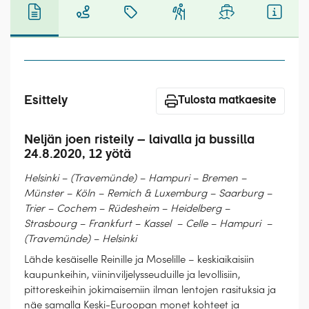
Laivat
Hyvä tietää
Meistä
Esittely
Tulosta matkaesite
Neljän joen risteily – laivalla ja bussilla
24.8.2020, 12 yötä
Helsinki – (Travemünde) – Hampuri – Bremen –
Münster – Köln – Remich & Luxemburg – Saarburg –
Trier – Cochem – Rüdesheim – Heidelberg –
Strasbourg – Frankfurt – Kassel – Celle – Hampuri –
(Travemünde) – Helsinki
Lähde kesäiselle Reinille ja Moselille – keskiaikaisiin
kaupunkeihin, viininviljelysseuduille ja levollisiin,
pittoreskeihin jokimaisemiin ilman lentojen rasituksia ja
näe samalla Keski-Euroopan monet kohteet ja