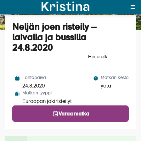
Neljän joen risteily –
Katso kuvat (10)
MAJAKKA-portaali
laivalla ja bussilla
24.8.2020
Yksin matkalle?
Hinta alk.
Äkkilähdöt
Suosikit
Lähtöpäivä
Matkan kesto
24.8.2020
yötä
OTA YHTEYTTÄ
Matkan tyyppi
Euroopan jokiristeilyt
Kohteet
Varaa matka
Matkatyypit
Matkakalenteri