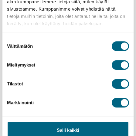
alan kumppaneillemme tietoja siitä, miten käytät
Kristina®-matkanjohtajasi
sivustoamme. Kumppanimme voivat yhdistää näitä
tietoja muihin tietoihin, joita olet antanut heille tai joita on
kerätty, kun olet käyttänyt heidän palvelujaan.
Suostumuksen
Välttämätön
valinta
Mieltymykset
Tilastot
Minna Särmö
Markkinointi
Lafayette
Varausohje
Palvelut
Voit tarkastella matkan kokonaishintaa ennen
Varmistathan passin voimassaolon ja kunnon. Mikäli
Salli kaikki
Majoitus
matkustajatietojen täyttämistä, kun valitset ensin
tarvitset uuden passin, hanki se ajoissa.