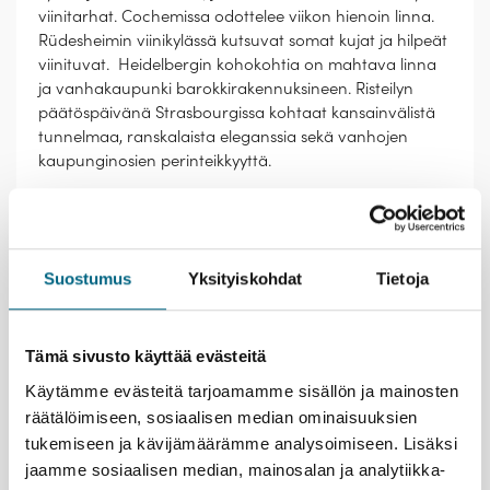
viinitarhat. Cochemissa odottelee viikon hienoin linna.
Rüdesheimin viinikylässä kutsuvat somat kujat ja hilpeät
viinituvat. Heidelbergin kohokohtia on mahtava linna
ja vanhakaupunki barokkirakennuksineen. Risteilyn
päätöspäivänä Strasbourgissa kohtaat kansainvälistä
tunnelmaa, ranskalaista eleganssia sekä vanhojen
kaupunginosien perinteikkyyttä.
Elämysvinkkejä risteilylle
Vietä mukava iltapäivä ihastuttavassa Cochemin
Suostumus
Yksityiskohdat
Tietoja
pikkukaupungissa. Nouse myös kukkulalla olevalle
linnalle ja tee kierros sen upeissa saleissa, joiden
ikkunoista on hieno näköala Moselin laaksoon.
Maistele paikallisia makuja Rüdesheimin
Tämä sivusto käyttää evästeitä
viiniravintoloissa. Nauti lupsakasta tunnelmasta.
Käytämme evästeitä tarjoamamme sisällön ja mainosten
Levähdä laivan kannella ja katsele Moselin sivujoen,
räätälöimiseen, sosiaalisen median ominaisuuksien
Saarin, kauniita metsämaisemia laivan mutkitellessa
tukemiseen ja kävijämäärämme analysoimiseen. Lisäksi
kohti viimeisen yön satamaa.
jaamme sosiaalisen median, mainosalan ja analytiikka-