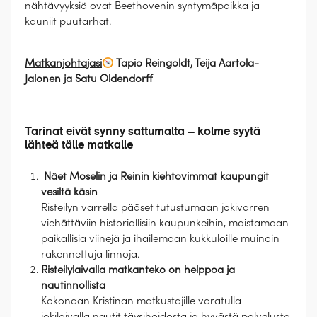
nähtävyyksiä ovat Beethovenin syntymäpaikka ja
kauniit puutarhat.
Matkanjohtajasi
Tapio Reingoldt, Teija Aartola-
Jalonen ja Satu Oldendorff
Tarinat eivät synny sattumalta – kolme syytä
lähteä tälle matkalle
Näet Moselin ja Reinin kiehtovimmat kaupungit
vesiltä käsin
Risteilyn varrella pääset tutustumaan jokivarren
viehättäviin historiallisiin kaupunkeihin, maistamaan
paikallisia viinejä ja ihailemaan kukkuloille muinoin
rakennettuja linnoja.
Risteilylaivalla matkanteko on helppoa ja
nautinnollista
Kokonaan Kristinan matkustajille varatulla
jokilaivalla nautit täysihoidosta ja hyvästä palvelusta,