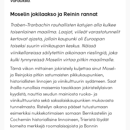
varauksia.
Moselin jokilaakso ja Reinin rannat
Traben-Trarbachin rauhallisten katujen alla kulkee
toisenlainen maailma. Laajat, viileät varastotunnelit
kertovat ajasta, jolloin kaupunki oli Euroopan
toiseksi suurin viinikaupan keskus. Näissä
viinikellareissa säilytettiin aikoinaan rieslingiä, joka
kulki tynnyreissä Moselin virtaa pitkin maailmalle.
Tämä viikon mittainen jokiristeily kuljettaa sinut Mosel-
ja Reinjokia pitkin satumaisten pikkukaupunkien,
historiallisten linnojen ja viinikulttuurin sydämeen. Saat
ihailla runollisia maisemia tasokkaan jokiristeilylaivan
kyydistä, nauttia seudun mainiosta ruoka- ja
viinikulttuurista sekä saksalaiskaupunkien mukavasta
tunnelmasta. Risteilyn aikana pääset tutustumaan
esimerkiksi nukkekotimaisen somaan Bernkasteliin ja
Cochemiin historiallisine linnoineen, Trieristä löydät
komeita merkkejä roomalaisajoista ja Bonnin