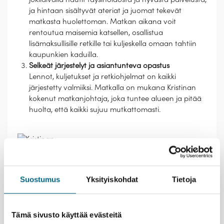
ja hintaan sisältyvät ateriat ja juomat tekevät
matkasta huolettoman. Matkan aikana voit
rentoutua maisemia katsellen, osallistua
lisämaksullisille retkille tai kuljeskella omaan tahtiin
kaupunkien kaduilla.
Selkeät järjestelyt ja asiantunteva opastus
Lennot, kuljetukset ja retkiohjelmat on kaikki
järjestetty valmiiksi. Matkalla on mukana Kristinan
kokenut matkanjohtaja, joka tuntee alueen ja pitää
huolta, että kaikki sujuu mutkattomasti.
Lähtemällä tälle matkalle kasvatat Suomeen uutta
Suostumus
Yksityiskohdat
Tietoja
metsää ja työllistät suomalaisia nuoria.
Lue lisää
vastuullisuusteosta.
Tämä sivusto käyttää evästeitä
Esittely