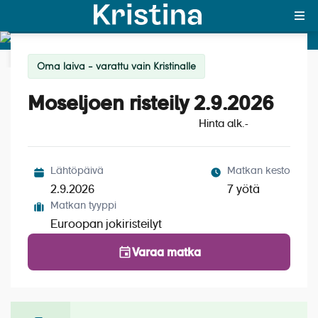
Lisää ristei
Katso kuvat (8)
Oma laiva - varattu vain Kristinalle
MAJAKKA-portaali
Moseljoen risteily 2.9.2026
Yksin matkalle?
Hinta alk.
-
Äkkilähdöt
Suosikit
Lähtöpäivä
Matkan kesto
2.9.2026
7 yötä
OTA YHTEYTTÄ
Matkan tyyppi
Euroopan jokiristeilyt
Kohteet
Varaa matka
Matkatyypit
Matkakalenteri