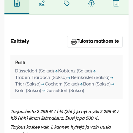
Laivat
Hyvä tietää
Meistä
Esittely
Tulosta matkaesite
Reitti
Düsseldorf (Saksa)
Koblenz (Saksa)
Traben-Trarbach (Saksa)
Bernkastel (Saksa)
Trier (Saksa)
Cochem (Saksa)
Bonn (Saksa)
Köln (Saksa)
Düsseldorf (Saksa)
Tarjoushinta 2 295 € / hlö (2hh) ja nyt myös 2 295 € /
hlö (1hh) ilman lisämaksua. Etusi jopa 500 €.
Tarjous koskee vain 1. kannen hyttejä ja vain uusia