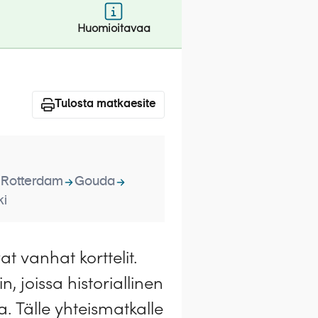
Huomioitavaa
Tulosta matkaesite
Rotterdam
Gouda
ki
t vanhat korttelit.
, joissa historiallinen
. Tälle yhteismatkalle