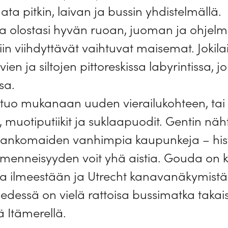
a pitkin, laivan ja bussin yhdistelmällä.
ia olostasi hyvän ruoan, juoman ja ohjelm
iin viihdyttävät vaihtuvat maisemat. Jokila
n ja siltojen pittoreskissa labyrintissa, jo
sa.
ä tuo mukanaan uuden vierailukohteen, tai
, muotiputiikit ja suklaapuodit. Gentin näh
lankomaiden vanhimpia kaupunkeja – histor
menneisyyden voit yhä aistia. Gouda on k
 ilmeestään ja Utrecht kanavanäkymistä
edessä on vielä rattoisa bussimatka taka
 Itämerellä.