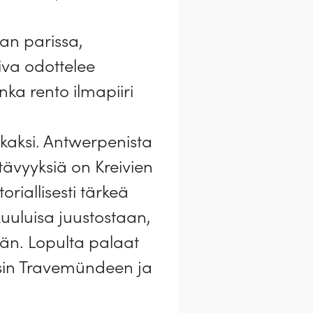
an parissa,
iva odottelee
nka rento ilmapiiri
 kaksi. Antwerpenista
tävyyksiä on Kreivien
iallisesti tärkeä
uuluisa juustostaan,
än. Lopulta palaat
isin Travemündeen ja