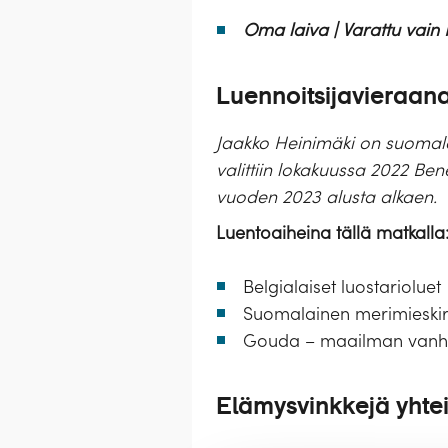
Oma laiva | Varattu vain 
Luennoitsijavieraan
Jaakko Heinimäki on suomalain
valittiin lokakuussa 2022 Be
vuoden 2023 alusta alkaen.
Luentoaiheina tällä matkalla
Belgialaiset luostarioluet
Suomalainen merimieski
Gouda – maailman vanhi
Elämysvinkkejä yhte