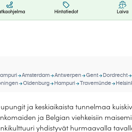
tkaohjelma
Hintatiedot
Laiva
ampuri
Amsterdam
Antwerpen
Gent
Dordrecht
oningen
Oldenburg
Hampuri
Travemünde
Helsin
upungit ja keskiaikaista tunnelmaa kuiskiva
lankomaiden ja Belgian viehkeisiin maisemiin
nkikulttuuri yhdistyvät hurmaavalla tavalla