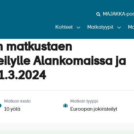
MAJAKKA-port
Kohteet
Matkatyypit
Ma
n matkustaen
eilylle Alankomaissa ja
1.3.2024
Matkan kesto
Matkan tyyppi
10 yötä
Euroopan jokiristeilyt