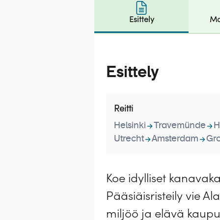
Esittely
Ma
Esittely
Reitti
Helsinki
Travemünde
H
Utrecht
Amsterdam
Gr
Koe idylliset kanavaka
Pääsiäisristeily vie A
miljöö ja elävä kaupu