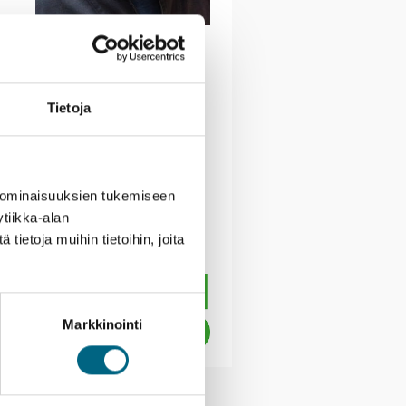
t
ten täysihoidon laivalla
Tietoja
ien avulla. Monissa
lyneine keskiaikaisine
varsi.
 ominaisuuksien tukemiseen
tiikka-alan
ietoja muihin tietoihin, joita
Markkinointi