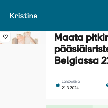
Maata pitki
Lisää risteily suosikkeihin
pääsiäisrist
Belgiassa 2
Lähtöpäivä
21.3.2024