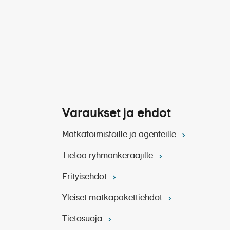
sa hoitoon myös
 rajata. Sairaalassa annetun
saapuu Travemündeen klo
ardo Stillhornissa.
hti Amsterdamia. Matkan
Varaukset ja ehdot
küche -ravintolassa.
Matkatoimistoille ja agenteille
usu ja majoittuminen.
Tietoa ryhmänkerääjille
Erityisehdot
Yleiset matkapakettiehdot
Tietosuoja