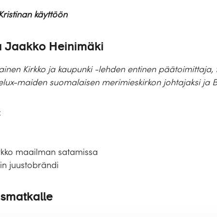
Kristinan käyttöön
a Jaakko Heinimäki
en Kirkko ja kaupunki -lehden entinen päätoimittaja, tie
nelux-maiden suomalaisen merimieskirkon johtajaksi ja 
:
rkko maailman satamissa
n juustobrändi
ismatkalle