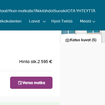
aali
Yksin matkalle?
Äkkilähdöt
Suosikit
OTA YHTEYTTÄ
tkakalenteri
Laivat
Hyvä Tietää
Meistä
Lisää risteily suosikkeihin
Katso kuvat (5)
Hinta alk.
2 595 €
Varaa matka