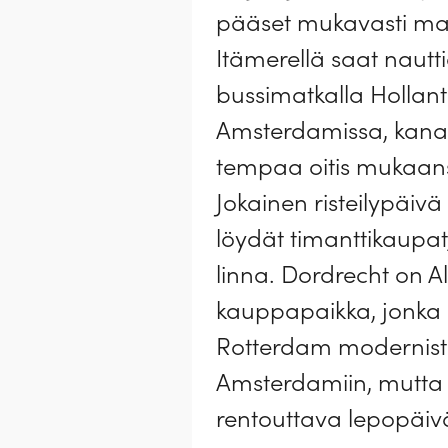
pääset mukavasti maat
Itämerellä saat nautt
bussimatkalla Hollant
Amsterdamissa, kanavie
tempaa oitis mukaan
Jokainen risteilypäiv
löydät timanttikaupat
linna. Dordrecht on A
kauppapaikka, jonka 
Rotterdam modernista
Amsterdamiin, mutta 
rentouttava lepopäivä