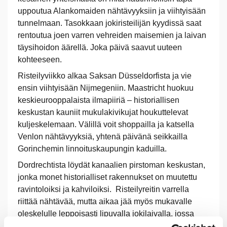
uppoutua Alankomaiden nähtävyyksiin ja viihtyisään
tunnelmaan. Tasokkaan jokiristeilijän kyydissä saat
rentoutua joen varren vehreiden maisemien ja laivan
täysihoidon äärellä. Joka päivä saavut uuteen
kohteeseen.
Risteilyviikko alkaa Saksan Düsseldorfista ja vie
ensin viihtyisään Nijmegeniin. Maastricht huokuu
keskieurooppalaista ilmapiiriä – historiallisen
keskustan kauniit mukulakivikujat houkuttelevat
kuljeskelemaan. Välillä voit shoppailla ja katsella
Venlon nähtävyyksiä, yhtenä päivänä seikkailla
Gorinchemin linnoituskaupungin kaduilla.
Dordrechtista löydät kanaalien pirstoman keskustan,
jonka monet historialliset rakennukset on muutettu
ravintoloiksi ja kahviloiksi. Risteilyreitin varrella
riittää nähtävää, mutta aikaa jää myös mukavalle
oleskelulle leppoisasti lipuvalla jokilaivalla, jossa
jokainen ateria on suuri ilo.