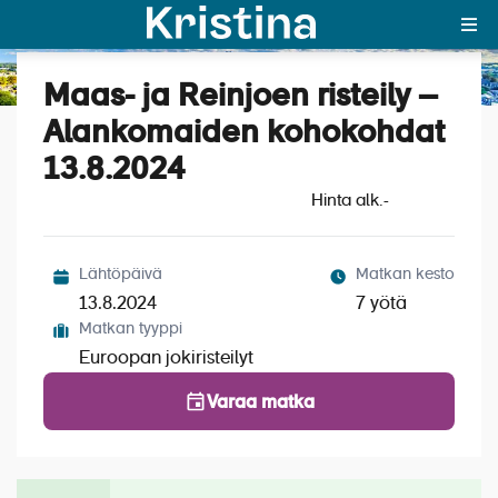
Maas- ja Reinjoen risteily –
Katso kuvat (7)
MAJAKKA-portaali
Alankomaiden kohokohdat
13.8.2024
Yksin matkalle?
Hinta alk.
-
Äkkilähdöt
Suosikit
Lähtöpäivä
Matkan kesto
13.8.2024
7 yötä
OTA YHTEYTTÄ
Matkan tyyppi
Euroopan jokiristeilyt
Kohteet
Varaa matka
Matkatyypit
Matkakalenteri