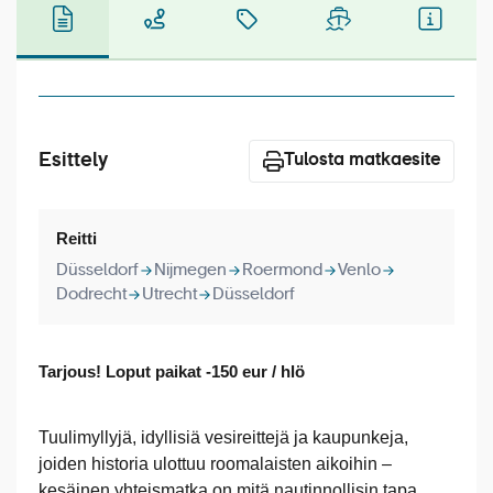
Laivat
Hyvä tietää
Meistä
Esittely
Tulosta matkaesite
Reitti
Düsseldorf
Nijmegen
Roermond
Venlo
Dodrecht
Utrecht
Düsseldorf
Tarjous! Loput paikat -150 eur / hlö
Tuulimyllyjä, idyllisiä vesireittejä ja kaupunkeja,
joiden historia ulottuu roomalaisten aikoihin –
kesäinen yhteismatka on mitä nautinnollisin tapa