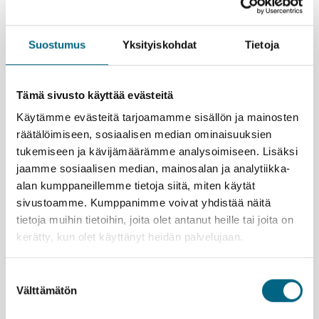
Elämysvinkkejä yhteismatkalle
Suostumus
Yksityiskohdat
Tietoja
Ostoksia vai nähtävyyksiä, kävelyretkiä vai
kahviloissa istuskelua? Tällä yhteismatkalla saat
tehdä mitä mieleen sattuu juolahtamaan. Jokilaivalta
Tämä sivusto käyttää evästeitä
on helppo lähteä tutkimaan satamakohteiden tarjontaa
Käytämme evästeitä tarjoamamme sisällön ja mainosten
– Kristinan matkanjohtajalta saat vinkkejä, mihin
räätälöimiseen, sosiaalisen median ominaisuuksien
kannattaisi suunnata.
tukemiseen ja kävijämäärämme analysoimiseen. Lisäksi
Maastricht on Alankomaiden kauneimpia kaupunkeja.
jaamme sosiaalisen median, mainosalan ja analytiikka-
Ehkä nautit kakkukahvit jossakin historiallisen
alan kumppaneillemme tietoja siitä, miten käytät
keskustan kahvilassa tai poikkeat kirjakauppaan,
sivustoamme. Kumppanimme voivat yhdistää näitä
jonka löydät keskiaikaisen kirkon holvikaarien alta.
Herkulliset ateriat juomineen kuuluvat hintaan ja laivan
tietoja muihin tietoihin, joita olet antanut heille tai joita on
all inclusive -konsepti on muutenkin poikkeuksellisen
kerätty, kun olet käyttänyt heidän palvelujaan.
kattava. Yhtenä iltapäivänä saat nauttia
brittiläistyylisestä teetarjoilusta suolapaloineen ja
Suostumuksen
leivonnaisineen.
Välttämätön
valinta