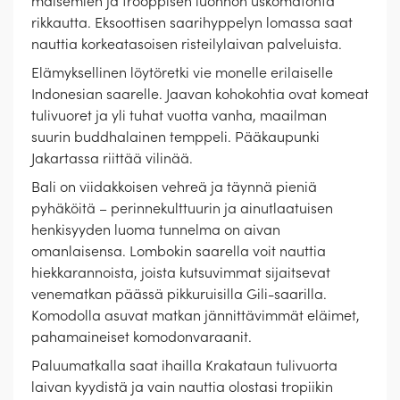
maisemien ja trooppisen luonnon uskomatonta
rikkautta. Eksoottisen saarihyppelyn lomassa saat
nauttia korkeatasoisen risteilylaivan palveluista.
Elämyksellinen löytöretki vie monelle erilaiselle
Indonesian saarelle. Jaavan kohokohtia ovat komeat
tulivuoret ja yli tuhat vuotta vanha, maailman
suurin buddhalainen temppeli. Pääkaupunki
Jakartassa riittää vilinää.
Bali on viidakkoisen vehreä ja täynnä pieniä
pyhäköitä – perinnekulttuurin ja ainutlaatuisen
henkisyyden luoma tunnelma on aivan
omanlaisensa. Lombokin saarella voit nauttia
hiekkarannoista, joista kutsuvimmat sijaitsevat
venematkan päässä pikkuruisilla Gili-saarilla.
Komodolla asuvat matkan jännittävimmät eläimet,
pahamaineiset komodonvaraanit.
Paluumatkalla saat ihailla Krakataun tulivuorta
laivan kyydistä ja vain nauttia olostasi tropiikin