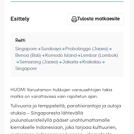
Laivat
Hyvä tietää
Esittely
Tulosta matkaesite
Meistä
Reitti
Singapore
Surabaya
Probolinggo (Jaava)
Benoa (Bali)
Komodo Island
Lembar (Lombok)
Semarang (Jaava)
Jakarta
Krakatau
Singapore
HUOM! Varustamon tiukkojen varausehtojen takia
matka on varattavissa vain rajoitetun ajan.
Tulivuoria ja temppeleitä, paratiisirantoja ja outoja
otuksia – Singaporesta lähtevällä
joulunalusristeilyllä pääset unohtumattomalle
kierrokselle Indonesiaan, joka tarjoaa kulttuurien,