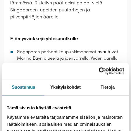
lämmössä. Risteilyn päätteeksi palaat vielä
Singaporeen, upeiden puutarhojen ja
pilvenpiirtäjien äärelle.
Elämysvinkkejä yhteismatkalle
Singaporen parhaat kaupunkimaisemat avautuvat
Marina Bayn alueella ja joenvarrella. Veden äärellä
on sekä historiallisia että huippumoderneja
rakennuksia, ja niiden takana kohoavat
bisneskaupunginosan pilvenpiirtäjät – iltapimeällä
näky on huikaiseva. Rantakadun varrella on paljon
Suostumus
Yksityiskohdat
Tietoja
ravintoloita ja baareja.
Komodon saarella asustaa uhanalaisia
komodonvaraaneja, maailman suurimpia liskoja,
Tämä sivusto käyttää evästeitä
jotka voivat kasvaa kolmimetrisiksi. Saari sijaitsee
kansallispuistossa, joka on Unescon
Käytämme evästeitä tarjoamamme sisällön ja mainosten
maailmanperintökohde – seudun maisemat ovat
räätälöimiseen, sosiaalisen median ominaisuuksien
karunkauniita, rannat paratiisimaisia ja koralliriutat