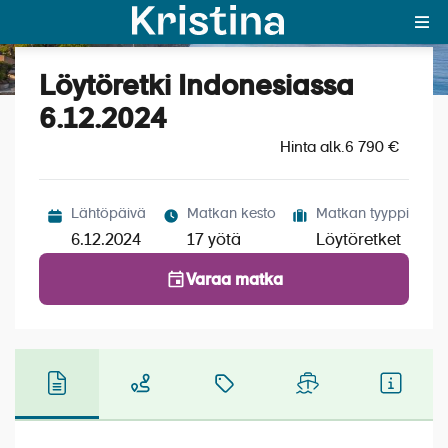
Löytöretki Indonesiassa
Katso kuvat (9)
MAJAKKA-portaali
6.12.2024
Hinta alk.
Yksin matkalle?
6 790 €
Äkkilähdöt
Lähtöpäivä
Matkan kesto
Matkan tyyppi
Suosikit
6.12.2024
17 yötä
Löytöretket
OTA YHTEYTTÄ
Varaa matka
Kohteet
Matkatyypit
Matkakalenteri