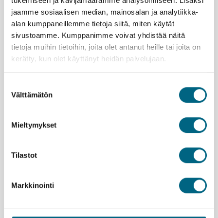
tukemiseen ja kävijämäärämme analysoimiseen. Lisäksi
upeita.
jaamme sosiaalisen median, mainosalan ja analytiikka-
Viidakon ympäröimä Borobudurin muinainen
alan kumppaneillemme tietoja siitä, miten käytät
temppeli, maailman suurin buddhalainen
sivustoamme. Kumppanimme voivat yhdistää näitä
monumentti, on Jaavan saaren komein nähtävyys.
tietoja muihin tietoihin, joita olet antanut heille tai joita on
800-luvulla rakennettu, Buddhan patsailla ja
kerätty, kun olet käyttänyt heidän palvelujaan.
kohokuvilla koristeltu pyramidimainen rakennelma
on Unescon maailmanperintökohde.
Suostumuksen
Kristinan vastuullisuusteko
Välttämätön
valinta
Mieltymykset
Tilastot
Lähtemällä tälle matkalle kasvatat Suomeen uutta
metsää ja työllistät suomalaisia nuoria.
Lue lisää
vastuullisuusteosta.
Markkinointi
Istutettavia taimia:
18 kpl / hlö
Esittely
ETU! |
Kristinan yhteismatkalle ystäväporukalla