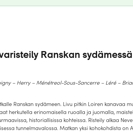
varisteily Ranskan sydämessä 
igny – Herry – Ménétreol-Sous-Sancerre – Léré – Bria
tkalle Ranskan sydämeen. Livu pitkin Loiren kanavaa mu
Saat herkutella erinomaisella ruoalla ja juomalla, maist
rmaavissa, historiallisissa kohteissa. Risteily alkaa Neve
tisessa tunnelmavalossa. Matkan yksi kohokohdista on A