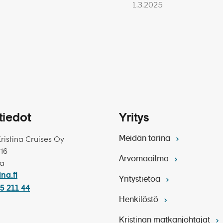
1.3.2025
tiedot
Yritys
Kristina Cruises Oy
Meidän tarina
 16
Arvomaailma
ka
ina.fi
Yritystietoa
5 211 44
Henkilöstö
Kristinan matkanjohtajat