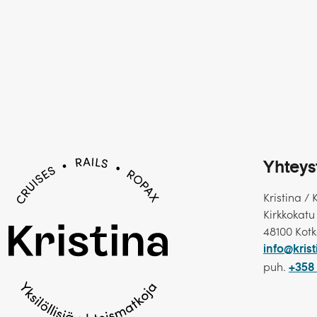
Yhteys
Kristina / 
Kirkkokatu
48100 Kot
info@krist
puh.
+358 