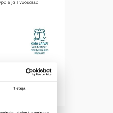
ypäle ja sivuosassa
Tietoja
 ominaisuuksien tukemiseen