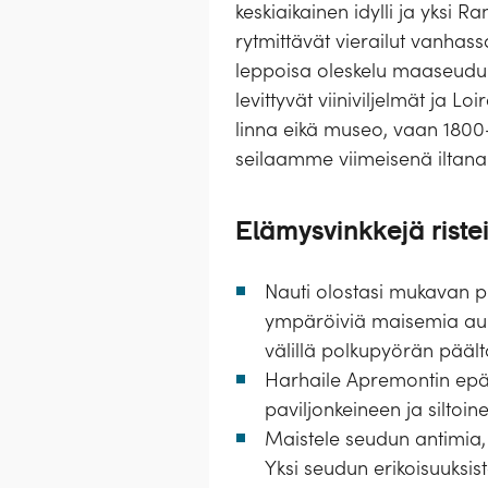
keskiaikainen idylli ja yksi 
rytmittävät vierailut vanhassa
leppoisa oleskelu maaseudun
levittyvät viiniviljelmät ja 
linna eikä museo, vaan 1800-
seilaamme viimeisenä iltana
Elämysvinkkejä ristei
Nauti olostasi mukavan pie
ympäröiviä maisemia aurin
välillä polkupyörän päält
Harhaile Apremontin epäto
paviljonkeineen ja siltoin
Maistele seudun antimia, 
Yksi seudun erikoisuuksis