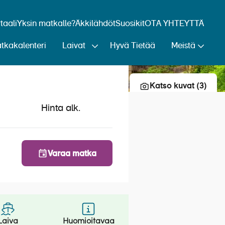
aali
Yksin matkalle?
Äkkilähdöt
Suosikit
OTA YHTEYTTÄ
tkakalenteri
Laivat
Hyvä Tietää
Meistä
Lisää risteily suosikkeihin
Katso kuvat (3)
Hinta alk.
Varaa matka
Laiva
Huomioitavaa