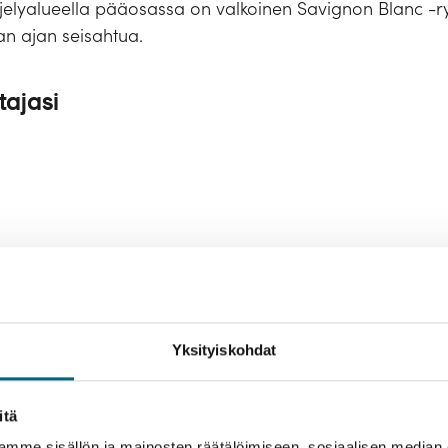
iljelyalueella pääosassa on valkoinen Savignon Blanc -r
an ajan seisahtua.
tajasi
Yksityiskohdat
itä
lut
Majoitus
Hyvä tietää
Tekniset tiedot
mme sisällön ja mainosten räätälöimiseen, sosiaalisen median