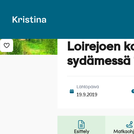
Loirejoen k
Lisää risteily suosikkeihin
sydämessä 
Lähtöpäivä
19.9.2019
Esittely
Matkaoh