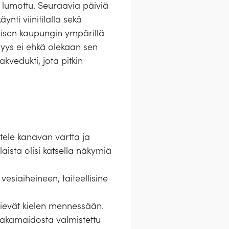
n lumottu. Seuraavia päiviä
ynti viinitilalla sekä
aisen kaupungin ympärillä
ävyys ei ehkä olekaan sen
kvedukti, jota pitkin
stele kanavan vartta ja
aista olisi katsella näkymiä
esiaiheineen, taiteellisine
 vievät kielen mennessään.
raakamaidosta valmistettu