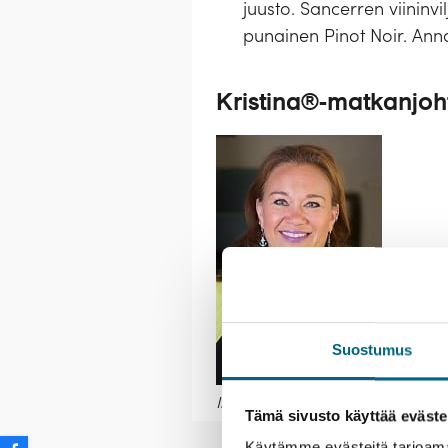
juusto. Sancerren viininv
punainen Pinot Noir. Ann
Kristina®-matkanjoh
Suostumus
Ira Multaharju
Tämä sivusto käyttää eväste
Barge-risteilyproomu
Palve
Käytämme evästeitä tarjoama