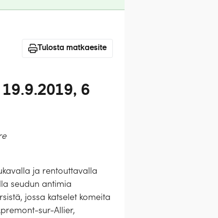
Tulosta matkaesite
19.9.2019, 6
re
kavalla ja rentouttavalla
ella seudun antimia
rsistä, jossa katselet komeita
premont-sur-Allier,