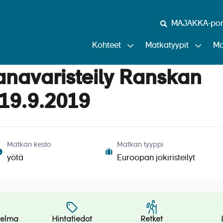
MAJAKKA-port
Kohteet
Matkatyypit
Ma
anavaristeily Ranskan
19.9.2019
Matkan kesto
Matkan tyyppi
yötä
Euroopan jokiristeilyt
jelma
Hintatiedot
Retket