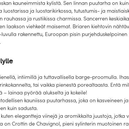
Ranskan kauneimmista kylistä. Sen linnan puutarha on kui
 luostarissa ja luostarikirkossa, tutustumis- ja maistiaiskä
 rauhassa ja rustiikissa charmissa. Sancerren keskiaik
Loiren laakson viehkeät maisemat. Briaren kiehtovin näht
luvulla rakennettu, Euroopan pisin purjehduskelpoinen a
.
lylle
nellä, intiimillä ja tuttavallisella barge-proomulla. Iha
kokannelta, tai vaikka pienestä porealtaasta. Entä mill
ä – lainaa pyörää alukselta ja kokeile!
dellisen kauniissa puutarhassa, joka on kasveineen ja v
een kuin sadusta.
kuten elegantteja viinejä ja aromikkaita juustoja, jotka
ta on Crottin de Chavignol, pieni sylinterin muotoinen 