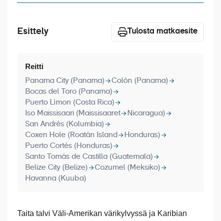
Laivat
Hyvä tietää
Esittely
Tulosta matkaesite
Meistä
Reitti
Panama City (Panama)
Colón (Panama)
Bocas del Toro (Panama)
Puerto Límon (Costa Rica)
Iso Maissisaari (Maissisaaret
Nicaragua)
San Andrés (Kolumbia)
Coxen Hole (Roatán Island
Honduras)
Puerto Cortés (Honduras)
Santo Tomás de Castilla (Guatemala)
Belize City (Belize)
Cozumel (Meksiko)
Havanna (Kuuba)
Taita talvi Väli-Amerikan värikylvyssä ja Karibian