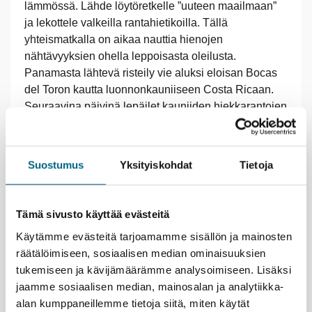
lämmössä. Lähde löytöretkelle ”uuteen maailmaan”
ja lekottele valkeilla rantahietikoilla. Tällä
yhteismatkalla on aikaa nauttia hienojen
nähtävyyksien ohella leppoisasta oleilusta.
Panamasta lähtevä risteily vie aluksi eloisan Bocas
del Toron kautta luonnonkauniiseen Costa Ricaan.
Seuraavina päivinä lepäilet kauniiden hiekkarantojen
koristamilla palmusaarilla. Kolumbian San Andrésia
sävyttävät reggaen rytmit, Hondurasin idyllinen
Roatán on etenkin sukeltajien ja snorklaajien
Suostumus
Yksityiskohdat
Tietoja
toivekohde hienoine koralliriuttoineen. Mayojen
historia on läsnä myös monessa kohteessa.
Meksikolaisen Cozumelin saaren houkutuksia ovat
Tämä sivusto käyttää evästeitä
kaunis luonto, rannat ja kirkkaat vedet. Matkan
Käytämme evästeitä tarjoamamme sisällön ja mainosten
viimeistelee mennyttä aikaa huokuva tunnelmallinen
räätälöimiseen, sosiaalisen median ominaisuuksien
Havanna, joka vetoaa vahvasti tunteisiin.
tukemiseen ja kävijämäärämme analysoimiseen. Lisäksi
jaamme sosiaalisen median, mainosalan ja analytiikka-
Kristinan vastuullisuusteko
alan kumppaneillemme tietoja siitä, miten käytät