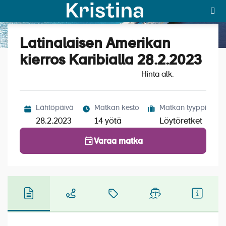
Latinalaisen Amerikan
Katso kuvat (6)
MAJAKKA-portaali
kierros Karibialla 28.2.2023
Hinta alk.
Yksin matkalle?
Äkkilähdöt
Lähtöpäivä
Matkan kesto
Matkan tyyppi
Suosikit
28.2.2023
14 yötä
Löytöretket
OTA YHTEYTTÄ
Varaa matka
Kohteet
Matkatyypit
Matkakalenteri