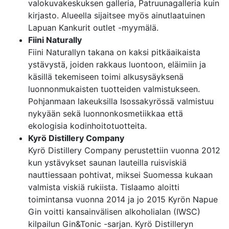
valokuvakeskuksen galleria, Patruunagalleria kuin
kirjasto. Alueella sijaitsee myös ainutlaatuinen
Lapuan Kankurit outlet -myymälä.
Fiini Naturally
Fiini Naturallyn takana on kaksi pitkäaikaista
ystävystä, joiden rakkaus luontoon, eläimiin ja
käsillä tekemiseen toimi alkusysäyksenä
luonnonmukaisten tuotteiden valmistukseen.
Pohjanmaan lakeuksilla Isossakyrössä valmistuu
nykyään sekä luonnonkosmetiikkaa että
ekologisia kodinhoitotuotteita.
Kyrö Distillery Company
Kyrö Distillery Company perustettiin vuonna 2012
kun ystävykset saunan lauteilla ruisviskiä
nauttiessaan pohtivat, miksei Suomessa kukaan
valmista viskiä rukiista. Tislaamo aloitti
toimintansa vuonna 2014 ja jo 2015 Kyrön Napue
Gin voitti kansainvälisen alkoholialan (IWSC)
kilpailun Gin&Tonic -sarjan. Kyrö Distilleryn