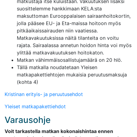
matkustaja itse kuluistaan. Vakuutuksen lisäksi
suosittelemme hankkimaan KELA:sta
maksuttoman Eurooppalaisen sairaanhoitokortin,
jolla pääsee EU- ja Eta-maissa hoitoon myös
pitkäaikaissairauden niin vaatiessa.
Matkavakuutuksissa näitä tilanteita on voitu
rajata. Sairaalassa annetun hoidon hinta voi myös
ylittää matkavakuutuksen hoitokaton.
Matkan vähimmäisosallistujamäärä on 20 hlö.
Tällä matkalla noudatetaan Yleisen
matkapakettiehtojen mukaisia peruutusmaksuja
(kohta 4)
Kristinan erityis- ja peruutusehdot
Yleiset matkapakettiehdot
Varausohje
Voit tarkastella matkan kokonaishintaa ennen