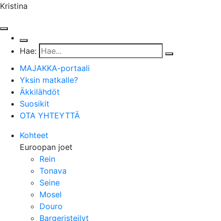
Kristina
Hae:
MAJAKKA-portaali
Yksin matkalle?
Äkkilähdöt
Suosikit
OTA YHTEYTTÄ
Kohteet
Euroopan joet
Rein
Tonava
Seine
Mosel
Douro
Bargeristeilyt