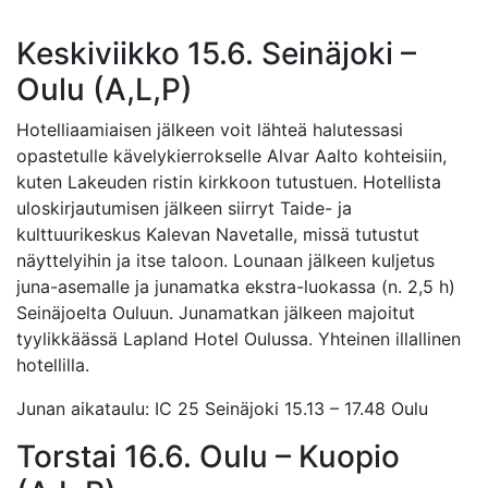
Keskiviikko 15.6. Seinäjoki –
Oulu (A,L,P)
Hotelliaamiaisen jälkeen voit lähteä halutessasi
opastetulle kävelykierrokselle Alvar Aalto kohteisiin,
kuten Lakeuden ristin kirkkoon tutustuen. Hotellista
uloskirjautumisen jälkeen siirryt Taide- ja
kulttuurikeskus Kalevan Navetalle, missä tutustut
näyttelyihin ja itse taloon. Lounaan jälkeen kuljetus
juna-asemalle ja junamatka ekstra-luokassa (n. 2,5 h)
Seinäjoelta Ouluun. Junamatkan jälkeen majoitut
tyylikkäässä Lapland Hotel Oulussa. Yhteinen illallinen
hotellilla.
Junan aikataulu: IC 25 Seinäjoki 15.13 – 17.48 Oulu
Torstai 16.6. Oulu – Kuopio