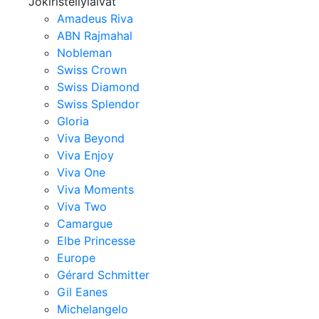
Jokiristeilylaivat
Amadeus Riva
ABN Rajmahal
Nobleman
Swiss Crown
Swiss Diamond
Swiss Splendor
Gloria
Viva Beyond
Viva Enjoy
Viva One
Viva Moments
Viva Two
Camargue
Elbe Princesse
Europe
Gérard Schmitter
Gil Eanes
Michelangelo