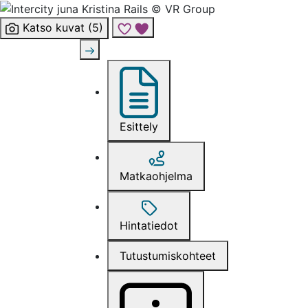
Katso kuvat (5)
Lisää risteily suosikkeihin
Esittely
Matkaohjelma
Hintatiedot
Tutustumiskohteet