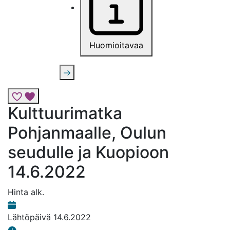
Huomioitavaa
Lisää risteily suosikkeihin
Kulttuurimatka
Pohjanmaalle, Oulun
seudulle ja Kuopioon
14.6.2022
Hinta alk.
Lähtöpäivä
14.6.2022