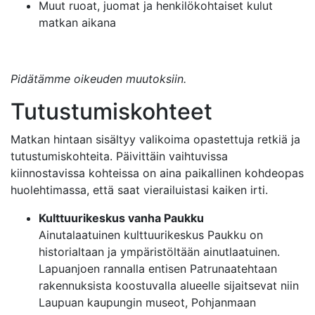
Muut ruoat, juomat ja henkilökohtaiset kulut
matkan aikana
Pidätämme oikeuden muutoksiin.
Tutustumiskohteet
Matkan hintaan sisältyy valikoima opastettuja retkiä ja
tutustumiskohteita. Päivittäin vaihtuvissa
kiinnostavissa kohteissa on aina paikallinen kohdeopas
huolehtimassa, että saat vierailuistasi kaiken irti.
Kulttuurikeskus vanha Paukku
Ainutalaatuinen kulttuurikeskus Paukku on
historialtaan ja ympäristöltään ainutlaatuinen.
Lapuanjoen rannalla entisen Patrunaatehtaan
rakennuksista koostuvalla alueelle sijaitsevat niin
Laupuan kaupungin museot, Pohjanmaan