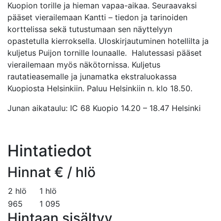
Kuopion torille ja hieman vapaa-aikaa. Seuraavaksi
pääset vierailemaan Kantti – tiedon ja tarinoiden
korttelissa sekä tutustumaan sen näyttelyyn
opastetulla kierroksella. Uloskirjautuminen hotellilta ja
kuljetus Puijon tornille lounaalle. Halutessasi pääset
vierailemaan myös näkötornissa. Kuljetus
rautatieasemalle ja junamatka ekstraluokassa
Kuopiosta Helsinkiin. Paluu Helsinkiin n. klo 18.50.
Junan aikataulu: IC 68 Kuopio 14.20 – 18.47 Helsinki
Hintatiedot
Hinnat € / hlö
2 hlö
1 hlö
965
1 095
Hintaan sisältyy