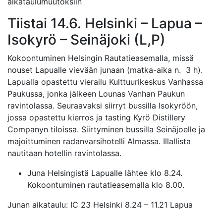
aikataulumuutoksiin
Tiistai 14.6. Helsinki – Lapua –
Isokyrö – Seinäjoki (L,P)
Kokoontuminen Helsingin Rautatieasemalla, missä
nouset Lapualle vievään junaan (matka-aika n. 3 h).
Lapualla opastettu vierailu Kulttuurikeskus Vanhassa
Paukussa, jonka jälkeen Lounas Vanhan Paukun
ravintolassa. Seuraavaksi siirryt bussilla Isokyröön,
jossa opastettu kierros ja tasting Kyrö Distillery
Companyn tiloissa. Siirtyminen bussilla Seinäjoelle ja
majoittuminen radanvarsihotelli Almassa. Illallista
nautitaan hotellin ravintolassa.
Juna Helsingistä Lapualle lähtee klo 8.24.
Kokoontuminen rautatieasemalla klo 8.00.
Junan aikataulu: IC 23 Helsinki 8.24 – 11.21 Lapua