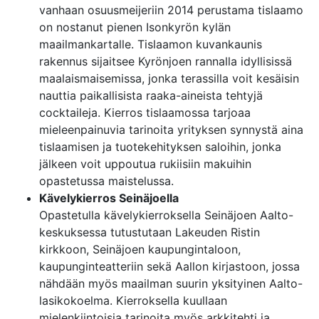
vanhaan osuusmeijeriin 2014 perustama tislaamo
on nostanut pienen Isonkyrön kylän
maailmankartalle. Tislaamon kuvankaunis
rakennus sijaitsee Kyrönjoen rannalla idyllisissä
maalaismaisemissa, jonka terassilla voit kesäisin
nauttia paikallisista raaka-aineista tehtyjä
cocktaileja. Kierros tislaamossa tarjoaa
mieleenpainuvia tarinoita yrityksen synnystä aina
tislaamisen ja tuotekehityksen saloihin, jonka
jälkeen voit uppoutua rukiisiin makuihin
opastetussa maistelussa.
Kävelykierros Seinäjoella
Opastetulla kävelykierroksella Seinäjoen Aalto-
keskuksessa tutustutaan Lakeuden Ristin
kirkkoon, Seinäjoen kaupungintaloon,
kaupunginteatteriin sekä Aallon kirjastoon, jossa
nähdään myös maailman suurin yksityinen Aalto-
lasikokoelma. Kierroksella kuullaan
mielenkiintoisia tarinoita myös arkkitehti ja