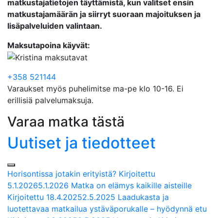
matkustajatietojen täyttämistä, kun valitset ensin
matkustajamäärän ja siirryt suoraan majoituksen ja
lisäpalveluiden valintaan.
Maksutapoina käyvät:
+358 521144
Varaukset myös puhelimitse ma-pe klo 10-16. Ei
erillisiä palvelumaksuja.
Varaa matka tästä
Uutiset ja tiedotteet
Horisontissa jotakin erityistä?
Kirjoitettu
5.1.2026
5.1.2026
Matka on elämys kaikille aisteille
Kirjoitettu
18.4.2025
2.5.2025
Laadukasta ja
luotettavaa matkailua ystäväporukalle – hyödynnä etu