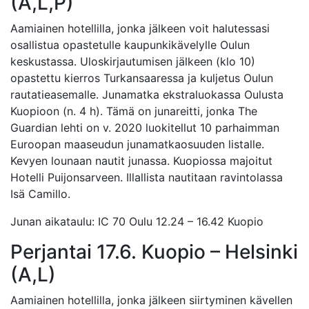
(A,L,P)
Aamiainen hotellilla, jonka jälkeen voit halutessasi
osallistua opastetulle kaupunkikävelylle Oulun
keskustassa. Uloskirjautumisen jälkeen (klo 10)
opastettu kierros Turkansaaressa ja kuljetus Oulun
rautatieasemalle. Junamatka ekstraluokassa Oulusta
Kuopioon (n. 4 h). Tämä on junareitti, jonka The
Guardian lehti on v. 2020 luokitellut 10 parhaimman
Euroopan maaseudun junamatkaosuuden listalle.
Kevyen lounaan nautit junassa. Kuopiossa majoitut
Hotelli Puijonsarveen. Illallista nautitaan ravintolassa
Isä Camillo.
Junan aikataulu: IC 70 Oulu 12.24 – 16.42 Kuopio
Perjantai 17.6. Kuopio – Helsinki
(A,L)
Aamiainen hotellilla, jonka jälkeen siirtyminen kävellen