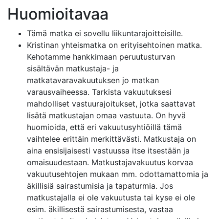
Huomioitavaa
Tämä matka ei sovellu liikuntarajoitteisille.
Kristinan yhteismatka on erityisehtoinen matka.
Kehotamme hankkimaan peruutusturvan
sisältävän matkustaja- ja
matkatavaravakuutuksen jo matkan
varausvaiheessa. Tarkista vakuutuksesi
mahdolliset vastuurajoitukset, jotka saattavat
lisätä matkustajan omaa vastuuta. On hyvä
huomioida, että eri vakuutusyhtiöillä tämä
vaihtelee erittäin merkittävästi. Matkustaja on
aina ensisijaisesti vastuussa itse itsestään ja
omaisuudestaan. Matkustajavakuutus korvaa
vakuutusehtojen mukaan mm. odottamattomia ja
äkillisiä sairastumisia ja tapaturmia. Jos
matkustajalla ei ole vakuutusta tai kyse ei ole
esim. äkillisestä sairastumisesta, vastaa