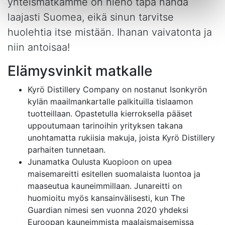
yhteismatkamme on hieno tapa nähdä
laajasti Suomea, eikä sinun tarvitse
huolehtia itse mistään. Ihanan vaivatonta ja
niin antoisaa!
Elämysvinkit matkalle
Kyrö Distillery Company on nostanut Isonkyrön
kylän maailmankartalle palkituilla tislaamon
tuotteillaan. Opastetulla kierroksella pääset
uppoutumaan tarinoihin yrityksen takana
unohtamatta rukiisia makuja, joista Kyrö Distillery
parhaiten tunnetaan.
Junamatka Oulusta Kuopioon on upea
maisemareitti esitellen suomalaista luontoa ja
maaseutua kauneimmillaan. Junareitti on
huomioitu myös kansainvälisesti, kun The
Guardian nimesi sen vuonna 2020 yhdeksi
Euroopan kauneimmista maalaismaisemissa