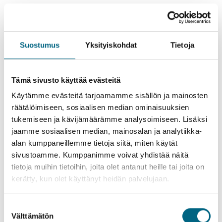
Suostumus
Yksityiskohdat
Tietoja
Helsinki
Tämä sivusto käyttää evästeitä
Lähde tutustumaan neljän päivän matkalla
Käytämme evästeitä tarjoamamme sisällön ja mainosten
Pohjanmaan, Oulun ja Savon seudun
räätälöimiseen, sosiaalisen median ominaisuuksien
maisemiin ja kiintoisiin kulttuurikohteisiin
tukemiseen ja kävijämäärämme analysoimiseen. Lisäksi
jaamme sosiaalisen median, mainosalan ja analytiikka-
leppoisasti junalla matkaa tehden. Heittäydy
alan kumppaneillemme tietoja siitä, miten käytät
pieneen seikkailuun ja löydä kanssamme
sivustoamme. Kumppanimme voivat yhdistää näitä
yllätyksellisiä kohteita matkan varrelta. Juna
tietoja muihin tietoihin, joita olet antanut heille tai joita on
Helsingistä vie ensin Pohjanmaan
kerätty, kun olet käyttänyt heidän palvelujaan.
lakeuksille Lapualle ja Seinäjoelle.
Suostumuksen
Tarinoitaan kertovat niin Lapuan
Välttämätön
valinta