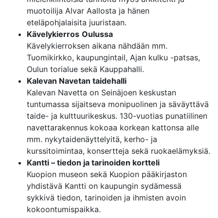
muotoilija Alvar Aallosta ja hänen
eteläpohjalaisita juuristaan.
Kävelykierros
Oulussa
Kävelykierroksen aikana nähdään mm.
Tuomikirkko, kaupungintail, Ajan kulku -patsas,
Oulun torialue sekä Kauppahalli.
Kalevan Navetan taidehalli
Kalevan Navetta on Seinäjoen keskustan
tuntumassa sijaitseva monipuolinen ja säväyttävä
taide- ja kulttuurikeskus. 130-vuotias punatiilinen
navettarakennus kokoaa korkean kattonsa alle
mm. nykytaidenäyttelyitä, kerho- ja
kurssitoimintaa, konsertteja sekä ruokaelämyksiä.
Kantti – tiedon ja tarinoiden kortteli
Kuopion museon sekä Kuopion pääkirjaston
yhdistävä Kantti on kaupungin sydämessä
sykkivä tiedon, tarinoiden ja ihmisten avoin
kokoontumispaikka.