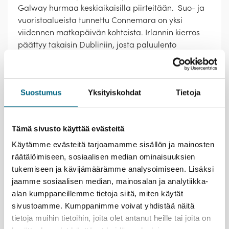
Galway hurmaa keskiaikaisilla piirteitään. Suo- ja
vuoristoalueista tunnettu Connemara on yksi
viidennen matkapäivän kohteista. Irlannin kierros
päättyy takaisin Dubliniin, josta paluulento
Suomeen.
Matkan kaikki yöpymiset ovat 4*
keskustahotelleissa.
Suostumus
Yksityiskohdat
Tietoja
Kristinan vastuullisuusteko
Tämä sivusto käyttää evästeitä
Käytämme evästeitä tarjoamamme sisällön ja mainosten
räätälöimiseen, sosiaalisen median ominaisuuksien
tukemiseen ja kävijämäärämme analysoimiseen. Lisäksi
Lähtemällä tälle matkalle kasvatat Suomeen uutta
jaamme sosiaalisen median, mainosalan ja analytiikka-
metsää ja työllistät suomalaisia nuoria.
Lue lisää
alan kumppaneillemme tietoja siitä, miten käytät
vastuullisuusteosta.
sivustoamme. Kumppanimme voivat yhdistää näitä
Istutettavia taimia:
4 kpl / hlö
tietoja muihin tietoihin, joita olet antanut heille tai joita on