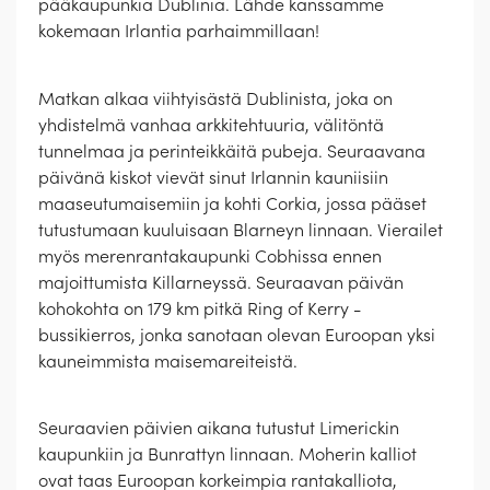
pääkaupunkia Dublinia. Lähde kanssamme
kokemaan Irlantia parhaimmillaan!
Matkan alkaa viihtyisästä Dublinista, joka on
yhdistelmä vanhaa arkkitehtuuria, välitöntä
tunnelmaa ja perinteikkäitä pubeja. Seuraavana
päivänä kiskot vievät sinut Irlannin kauniisiin
maaseutumaisemiin ja kohti Corkia, jossa pääset
tutustumaan kuuluisaan Blarneyn linnaan. Vierailet
myös merenrantakaupunki Cobhissa ennen
majoittumista Killarneyssä. Seuraavan päivän
kohokohta on 179 km pitkä Ring of Kerry -
bussikierros, jonka sanotaan olevan Euroopan yksi
kauneimmista maisemareiteistä.
Seuraavien päivien aikana tutustut Limerickin
kaupunkiin ja Bunrattyn linnaan. Moherin kalliot
ovat taas Euroopan korkeimpia rantakalliota,