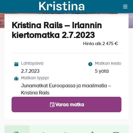
Kristina Rails – Irlannin
Katso kuvat (8)
MAJAKKA-portaali
kiertomatka 2.7.2023
Hinta alk.
Yksin matkalle?
2 475 €
Äkkilähdöt
Lähtöpäivä
Matkan kesto
Suosikit
2.7.2023
5 yötä
Matkan tyyppi
OTA YHTEYTTÄ
Junamatkat Euroopassa ja maailmalla –
Kristina Rails
Kohteet
Varaa matka
Matkatyypit
Matkakalenteri