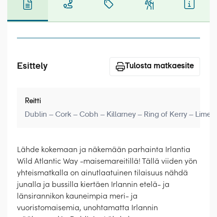
Laivat
Hyvä tietää
Meistä
Esittely
Tulosta matkaesite
Reitti
Dublin – Cork – Cobh – Killarney – Ring of Kerry – Limer
Lähde kokemaan ja näkemään parhainta Irlantia
Wild Atlantic Way -maisemareitillä! Tällä viiden yön
yhteismatkalla on ainutlaatuinen tilaisuus nähdä
junalla ja bussilla kiertäen Irlannin etelä- ja
länsirannikon kauneimpia meri- ja
vuoristomaisemia, unohtamatta Irlannin