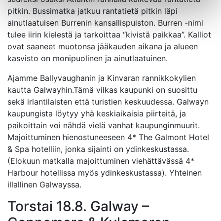
pitkin. Bussimatka jatkuu rantatietä pitkin läpi
ainutlaatuisen Burrenin kansallispuiston. Burren -nimi
tulee iirin kielestä ja tarkoittaa “kivistä paikkaa”. Kalliot
ovat saaneet muotonsa jääkauden aikana ja alueen
kasvisto on monipuolinen ja ainutlaatuinen.
Ajamme Ballyvaughanin ja Kinvaran rannikkokylien
kautta Galwayhin.Tämä vilkas kaupunki on suosittu
sekä irlantilaisten että turistien keskuudessa. Galwayn
kaupungista löytyy yhä keskiaikaisia piirteitä, ja
paikoittain voi nähdä vielä vanhat kaupunginmuurit.
Majoittuminen hienostuneeseen 4* The Galmont Hotel
& Spa hotelliin, jonka sijainti on ydinkeskustassa.
(Elokuun matkalla majoittuminen viehättävässä 4*
Harbour hotellissa myös ydinkeskustassa). Yhteinen
illallinen Galwayssa.
Torstai 18.8. Galway –