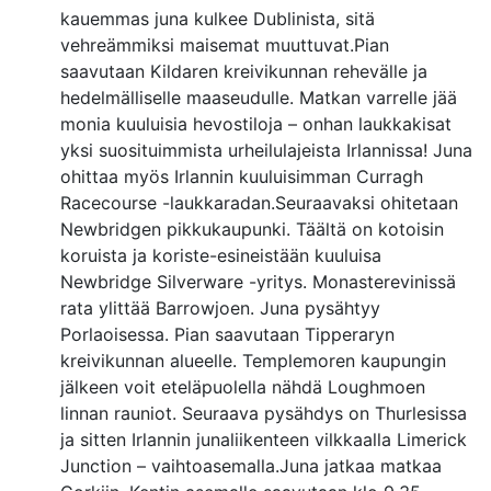
kauemmas juna kulkee Dublinista, sitä
vehreämmiksi maisemat muuttuvat.Pian
saavutaan Kildaren kreivikunnan rehevälle ja
hedelmälliselle maaseudulle. Matkan varrelle jää
monia kuuluisia hevostiloja – onhan laukkakisat
yksi suosituimmista urheilulajeista Irlannissa! Juna
ohittaa myös Irlannin kuuluisimman Curragh
Racecourse -laukkaradan.Seuraavaksi ohitetaan
Newbridgen pikkukaupunki. Täältä on kotoisin
koruista ja koriste-esineistään kuuluisa
Newbridge Silverware -yritys. Monasterevinissä
rata ylittää Barrowjoen. Juna pysähtyy
Porlaoisessa. Pian saavutaan Tipperaryn
kreivikunnan alueelle. Templemoren kaupungin
jälkeen voit eteläpuolella nähdä Loughmoen
linnan rauniot. Seuraava pysähdys on Thurlesissa
ja sitten Irlannin junaliikenteen vilkkaalla Limerick
Junction – vaihtoasemalla.Juna jatkaa matkaa