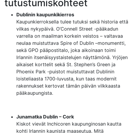
tutustumiskohteet
Dublinin kaupunkikierros
Kaupunkierroksella tulee tutuksi sekä historia että
vilkas nykypäivä. O’Connell Street -pääkadun
varrella on maailman korkein veistos – valtavaa
neulaa muistuttava Spire of Dublin –monumentti,
sekä GPO pääpostitalo, joka aikoinaan toimi
Irlannin itsenäisyystaistelujen näyttämönä. Yrjöjen
aikaiset korttelit sekä St. Stephen’s Green ja
Phoenix Park -puistot muistuttavat Dublinin
loisteliaasta 1700-luvusta, kun taas modernit
rakennukset kertovat tämän päivän vilkkaasta
pääkaupungista.
Junamatka Dublin – Cork
Kiskot vievät Inchicoren kaupunginosan kautta
kohti Irlannin kaunista maaseutua. Mitä