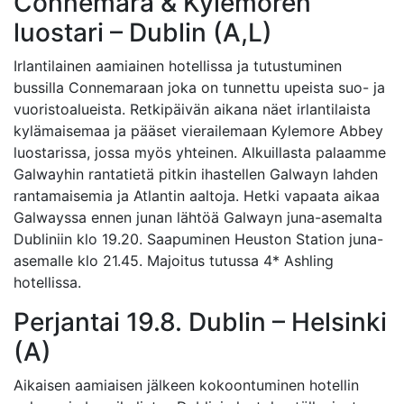
Connemara & Kylemoren
luostari – Dublin (A,L)
Irlantilainen aamiainen hotellissa ja tutustuminen
bussilla Connemaraan joka on tunnettu upeista suo- ja
vuoristoalueista. Retkipäivän aikana näet irlantilaista
kylämaisemaa ja pääset vierailemaan Kylemore Abbey
luostarissa, jossa myös yhteinen. Alkuillasta palaamme
Galwayhin rantatietä pitkin ihastellen Galwayn lahden
rantamaisemia ja Atlantin aaltoja. Hetki vapaata aikaa
Galwayssa ennen junan lähtöä Galwayn juna-asemalta
Dubliniin klo 19.20. Saapuminen Heuston Station juna-
asemalle klo 21.45. Majoitus tutussa 4* Ashling
hotellissa.
Perjantai 19.8. Dublin – Helsinki
(A)
Aikaisen aamiaisen jälkeen kokoontuminen hotellin