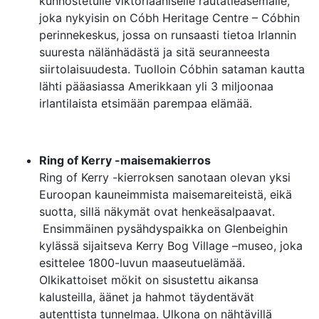
kunnostetulle viktoriaaniselle rautatieasemalle,
joka nykyisin on Cóbh Heritage Centre – Cóbhin
perinnekeskus, jossa on runsaasti tietoa Irlannin
suuresta nälänhädästä ja sitä seuranneesta
siirtolaisuudesta. Tuolloin Cóbhin sataman kautta
lähti pääasiassa Amerikkaan yli 3 miljoonaa
irlantilaista etsimään parempaa elämää.
Ring of Kerry -maisemakierros
Ring of Kerry -kierroksen sanotaan olevan yksi
Euroopan kauneimmista maisemareiteistä, eikä
suotta, sillä näkymät ovat henkeäsalpaavat.
Ensimmäinen pysähdyspaikka on Glenbeighin
kylässä sijaitseva Kerry Bog Village –museo, joka
esittelee 1800-luvun maaseutuelämää.
Olkikattoiset mökit on sisustettu aikansa
kalusteilla, äänet ja hahmot täydentävät
autenttista tunnelmaa. Ulkona on nähtävillä