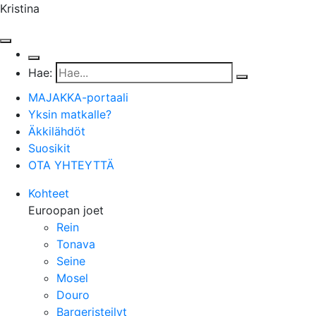
Kristina
Hae:
MAJAKKA-portaali
Yksin matkalle?
Äkkilähdöt
Suosikit
OTA YHTEYTTÄ
Kohteet
Euroopan joet
Rein
Tonava
Seine
Mosel
Douro
Bargeristeilyt