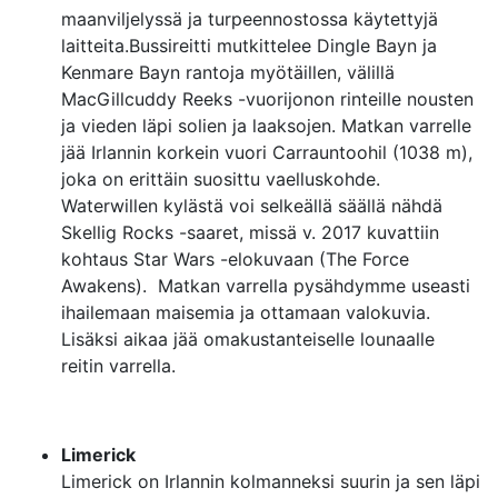
maanviljelyssä ja turpeennostossa käytettyjä
laitteita.Bussireitti mutkittelee Dingle Bayn ja
Kenmare Bayn rantoja myötäillen, välillä
MacGillcuddy Reeks -vuorijonon rinteille nousten
ja vieden läpi solien ja laaksojen. Matkan varrelle
jää Irlannin korkein vuori Carrauntoohil (1038 m),
joka on erittäin suosittu vaelluskohde.
Waterwillen kylästä voi selkeällä säällä nähdä
Skellig Rocks -saaret, missä v. 2017 kuvattiin
kohtaus Star Wars -elokuvaan (The Force
Awakens). Matkan varrella pysähdymme useasti
ihailemaan maisemia ja ottamaan valokuvia.
Lisäksi aikaa jää omakustanteiselle lounaalle
reitin varrella.
Limerick
Limerick on Irlannin kolmanneksi suurin ja sen läpi