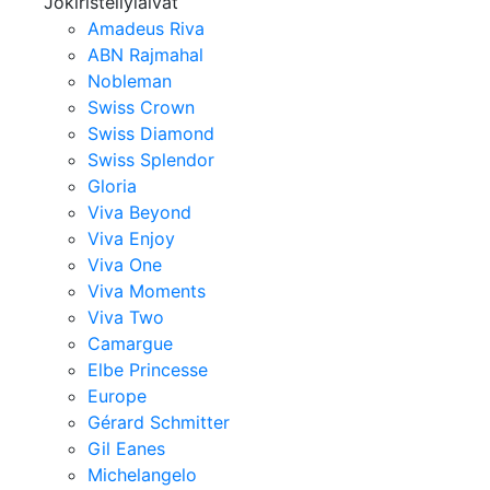
Jokiristeilylaivat
Amadeus Riva
ABN Rajmahal
Nobleman
Swiss Crown
Swiss Diamond
Swiss Splendor
Gloria
Viva Beyond
Viva Enjoy
Viva One
Viva Moments
Viva Two
Camargue
Elbe Princesse
Europe
Gérard Schmitter
Gil Eanes
Michelangelo