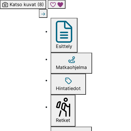
Katso kuvat (8)
Lisää risteily suosikkeihin
Esittely
Matkaohjelma
Hintatiedot
Retket