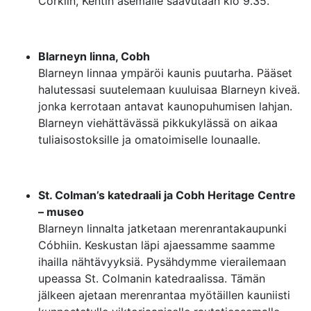
Corkiin, Kentin asemalle saavutaan klo 9.35.
Blarneyn linna, Cobh
Blarneyn linnaa ympäröi kaunis puutarha. Pääset
halutessasi suutelemaan kuuluisaa Blarneyn kiveä.
jonka kerrotaan antavat kaunopuhumisen lahjan.
Blarneyn viehättävässä pikkukylässä on aikaa
tuliaisostoksille ja omatoimiselle lounaalle.
St. Colman’s katedraali ja Cobh Heritage Centre
– museo
Blarneyn linnalta jatketaan merenrantakaupunki
Cóbhiin. Keskustan läpi ajaessamme saamme
ihailla nähtävyyksiä. Pysähdymme vierailemaan
upeassa St. Colmanin katedraalissa. Tämän
jälkeen ajetaan merenrantaa myötäillen kauniisti