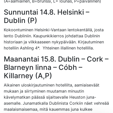
(A=aamiainen, B=brunssi, L= lounas, P=päivällinen)
Sunnuntai 14.8. Helsinki –
Dublin (P)
Kokoontuminen Helsinki-Vantaan lentokentällä, josta
lento Dubliniin. Kaupunkikierros johdattaa Dublinin
historiaan ja vilkkaaseen nykypäivään. Kirjautuminen
hotelliin Ashling 4*. Yhteinen illallinen hotellilla.
Maanantai 15.8. Dublin – Cork –
Blarneyn linna – Cóbh –
Killarney (A,P)
Aikainen uloskirjautuminen hotellilta, aamiaiseväät
mukaan ja siirtyminen muutaman minuutin
kävelymatkan päässä sijaitsevalle Heuston juna-
asemalle. Junamatkalla Dublinista Corkiin näet vehreää
maalaismaisemaa, mitä kauemmas juna kulkee