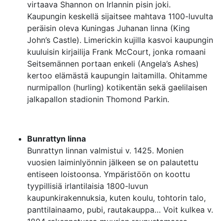
virtaava Shannon on Irlannin pisin joki.
Kaupungin keskellä sijaitsee mahtava 1100-luvulta
peräisin oleva Kuningas Juhanan linna (King
John’s Castle). Limerickin kujilla kasvoi kaupungin
kuuluisin kirjailija Frank McCourt, jonka romaani
Seitsemännen portaan enkeli (Angela’s Ashes)
kertoo elämästä kaupungin laitamilla. Ohitamme
nurmipallon (hurling) kotikentän sekä gaelilaisen
jalkapallon stadionin Thomond Parkin.
Bunrattyn linna
Bunrattyn linnan valmistui v. 1425. Monien
vuosien laiminlyönnin jälkeen se on palautettu
entiseen loistoonsa. Ympäristöön on koottu
tyypillisiä irlantilaisia 1800-luvun
kaupunkirakennuksia, kuten koulu, tohtorin talo,
panttilainaamo, pubi, rautakauppa… Voit kulkea v.