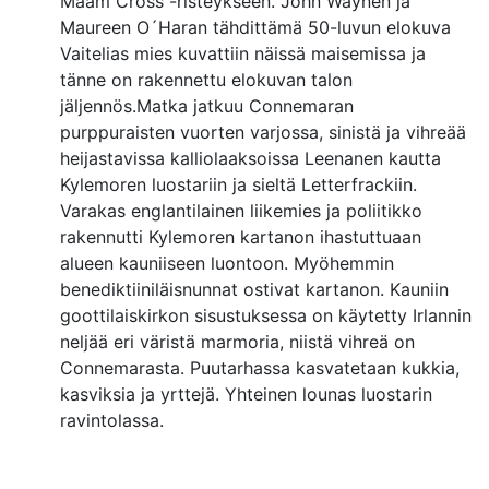
Maam Cross -risteykseen. John Waynen ja
Maureen O´Haran tähdittämä 50-luvun elokuva
Vaitelias mies kuvattiin näissä maisemissa ja
tänne on rakennettu elokuvan talon
jäljennös.Matka jatkuu Connemaran
purppuraisten vuorten varjossa, sinistä ja vihreää
heijastavissa kalliolaaksoissa Leenanen kautta
Kylemoren luostariin ja sieltä Letterfrackiin.
Varakas englantilainen liikemies ja poliitikko
rakennutti Kylemoren kartanon ihastuttuaan
alueen kauniiseen luontoon. Myöhemmin
benediktiiniläisnunnat ostivat kartanon. Kauniin
goottilaiskirkon sisustuksessa on käytetty Irlannin
neljää eri väristä marmoria, niistä vihreä on
Connemarasta. Puutarhassa kasvatetaan kukkia,
kasviksia ja yrttejä. Yhteinen lounas luostarin
ravintolassa.