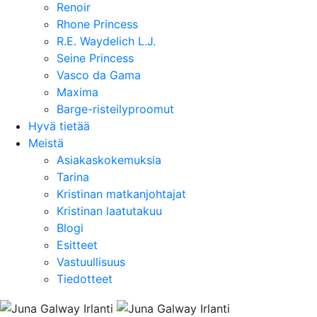
Renoir
Rhone Princess
R.E. Waydelich L.J.
Seine Princess
Vasco da Gama
Maxima
Barge-risteilyproomut
Hyvä tietää
Meistä
Asiakaskokemuksia
Tarina
Kristinan matkanjohtajat
Kristinan laatutakuu
Blogi
Esitteet
Vastuullisuus
Tiedotteet