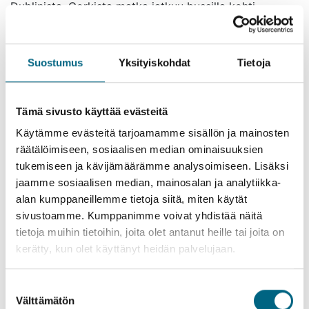
Dublinista. Corkista matka jatkuu bussilla kohti
kuuluisaa Blarneyn linnaa, jossa aikaa myös
tuliaisostoksille ja omatoimiselle lounaalle. Matka
jatkuu kohti Cobhia, jossa vierailet St. Colman’s
Suostumus
Yksityiskohdat
Tietoja
katedraalissa ja Cobh Heritage Centre -museossa.
Illaksi saavut Killarenyyn, jossa majoittuminen Scott’s
Hotel Killarney 4* hotelliin, joka sijaitsee aivan
Tämä sivusto käyttää evästeitä
kaupungin keskustassa. Killarney on eläväinen ja
Käytämme evästeitä tarjoamamme sisällön ja mainosten
kaunis kaupunki upean Killarneyn kansallispuiston
räätälöimiseen, sosiaalisen median ominaisuuksien
vieressä. Yhteinen illallinen.
tukemiseen ja kävijämäärämme analysoimiseen. Lisäksi
Tiistai 16.8. Killarney & Ring of
jaamme sosiaalisen median, mainosalan ja analytiikka-
alan kumppaneillemme tietoja siitä, miten käytät
Kerry -maisemakierros (A,P)
sivustoamme. Kumppanimme voivat yhdistää näitä
tietoja muihin tietoihin, joita olet antanut heille tai joita on
Irlantilainen aamiainen hotellilla, jonka jälkeen
kerätty, kun olet käyttänyt heidän palvelujaan.
lähdetään kuuluisalle Ring of Kerry
maisemakierrokselle. Kierros on 179 km pitkä ja se
kierretään vastapäivään. Sen sanotaan olevan yksi
Suostumuksen
Euroopan kauneimmista maisemareiteistä eikä suotta
Välttämätön
valinta