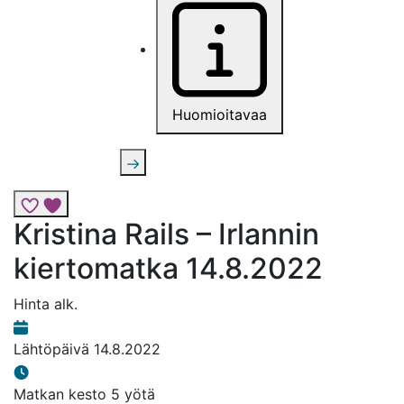
Huomioitavaa
Lisää risteily suosikkeihin
Kristina Rails – Irlannin
kiertomatka 14.8.2022
Hinta alk.
Lähtöpäivä
14.8.2022
Matkan kesto
5 yötä