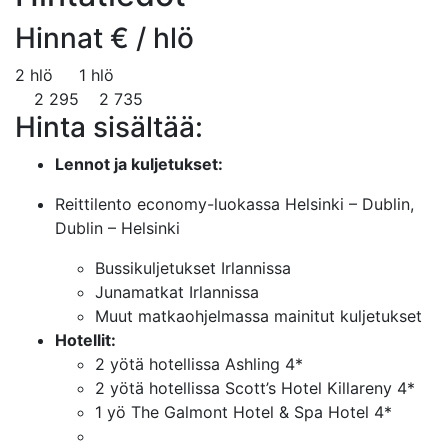
Hinnat € / hlö
2 hlö
1 hlö
2 295
2 735
Hinta sisältää:
Lennot ja kuljetukset:
Reittilento economy-luokassa Helsinki – Dublin,
Dublin – Helsinki
Bussikuljetukset Irlannissa
Junamatkat Irlannissa
Muut matkaohjelmassa mainitut kuljetukset
Hotellit:
2 yötä hotellissa Ashling 4*
2 yötä hotellissa Scott’s Hotel Killareny 4*
1 yö The Galmont Hotel & Spa Hotel 4*