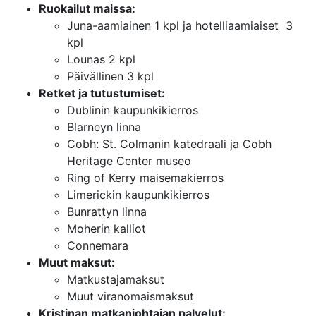
Ruokailut maissa:
Juna-aamiainen 1 kpl ja hotelliaamiaiset 3
kpl
Lounas 2 kpl
Päivällinen 3 kpl
Retket ja tutustumiset:
Dublinin kaupunkikierros
Blarneyn linna
Cobh: St. Colmanin katedraali ja Cobh
Heritage Center museo
Ring of Kerry maisemakierros
Limerickin kaupunkikierros
Bunrattyn linna
Moherin kalliot
Connemara
Muut maksut:
Matkustajamaksut
Muut viranomaismaksut
Kristinan matkanjohtajan palvelut: