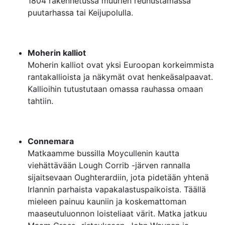
1804 rakennetussa muurien reunustamassa
puutarhassa tai Keijupolulla.
Moherin kalliot
Moherin kalliot ovat yksi Euroopan korkeimmista
rantakallioista ja näkymät ovat henkeäsalpaavat.
Kallioihin tutustutaan omassa rauhassa omaan
tahtiin.
Connemara
Matkaamme bussilla Moycullenin kautta
viehättävään Lough Corrib -järven rannalla
sijaitsevaan Oughterardiin, jota pidetään yhtenä
Irlannin parhaista vapakalastuspaikoista. Täällä
mieleen painuu kauniin ja koskemattoman
maaseutuluonnon loisteliaat värit. Matka jatkuu