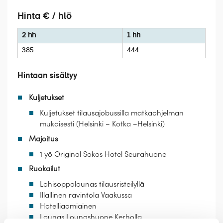
Hinta € / hlö
2 hh
1 hh
385
444
Hintaan sisältyy
Kuljetukset
Kuljetukset tilausajobussilla matkaohjelman
mukaisesti (Helsinki – Kotka –Helsinki)
Majoitus
1 yö Original Sokos Hotel Seurahuone
Ruokailut
Lohisoppalounas tilausristeilyllä
Illallinen ravintola Vaakussa
Hotelliaamiainen
Lounas Lounashuone Kerholla