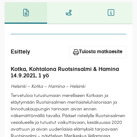
Laivat
Hyvä tietää
Meistä
Esittely
Tulosta matkaesite
Kotka, Kohtalona Ruotsinsalmi & Hamina
14.9.2021, 1 yö
Helsinki – Kotka – Hamina – Helsinki
Tervetuloa tutustumaan merelliseen Kotkaan ja
eläytymään Ruotsinsalmen meritaisteluhistoriaan ja
linnoituskaupungin tarinaan aivan ennen
näkemättömällä tavalla. Pääset risteilylle Ruotsinsalmen
vesialueelle ja tutustut vaikuttavaan, kesäkuussa 2020
avattuun ja aivan uudenlaisia elämyksiä tarjoavaan
Ruotsinsalmi – näyttelyyn Merikeskus Vellamossa.