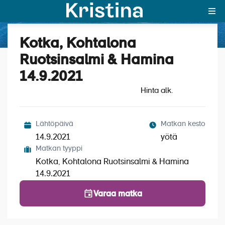
Kotka, Kohtalona
Katso kuvat (6)
MAJAKKA-portaali
Ruotsinsalmi & Hamina
14.9.2021
Yksin matkalle?
Hinta alk.
Äkkilähdöt
Suosikit
Lähtöpäivä
Matkan kesto
14.9.2021
yötä
OTA YHTEYTTÄ
Matkan tyyppi
Kotka, Kohtalona Ruotsinsalmi & Hamina
Kohteet
14.9.2021
Matkatyypit
Varaa matka
Matkakalenteri