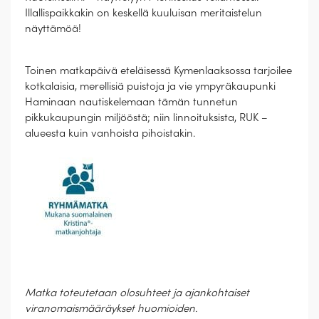
Illallispaikkakin on keskellä kuuluisan meritaistelun
näyttämöä!
Toinen matkapäivä eteläisessä Kymenlaaksossa tarjoilee
kotkalaisia, merellisiä puistoja ja vie ympyräkaupunki
Haminaan nautiskelemaan tämän tunnetun
pikkukaupungin miljööstä; niin linnoituksista, RUK –
alueesta kuin vanhoista pihoistakin.
Matka toteutetaan olosuhteet ja ajankohtaiset
viranomaismääräykset huomioiden.