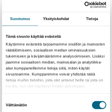
Retket ja sisäänpääsymaksut
Opastettu kierros ja sisäänpääsy Merikeskus
Vellamoon
Suostumus
Yksityiskohdat
Tietoja
2 h 30 min tilausristeily Kotkan edustalla Vikla 2 -
aluksella
Kuljetus Klippan-aluksella Sapokka-Varissaari-
Tämä sivusto käyttää evästeitä
Sapokka
Käytämme evästeitä tarjoamamme sisällön ja mainosten
Opastettu kävelykierros Kotkassa
räätälöimiseen, sosiaalisen median ominaisuuksien
Opastettu kävelykierros Haminassa
tukemiseen ja kävijämäärämme analysoimiseen. Lisäksi
Kristina®-matkanjohtajan palvelut:
jaamme sosiaalisen median, mainosalan ja analytiikka-
Mukana koko matkan ajan Helsingistä lähtien
alan kumppaneillemme tietoja siitä, miten käytät
Vastaa käytännön matkajärjestelyistä
sivustoamme. Kumppanimme voivat yhdistää näitä
Matkanjohtaja on Kristina Cruisesin edustaja
tietoja muihin tietoihin, joita olet antanut heille tai joita on
matkalla
kerätty, kun olet käyttänyt heidän palvelujaan.
Pidätämme oikeuden muutoksiin.
Suostumuksen
Välttämätön
valinta
Kristinan vastuullisuusteko