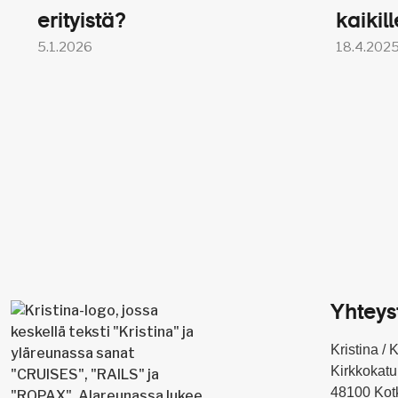
Laivan kuntosalin ja s
erityistä?
kaikill
Retket ja tutustumiset:
5.1.2026
18.4.202
Opastettu kierros Sch
Arise Grand Show -näy
Berliinin kaupunkikier
Opastettu kierros Char
Muut maksut:
Matkustaja- ja satam
Muut viranomaismaks
Kristinan matkanjohtaja
Mukana koko matkan aj
Yhteys
Vastaa käytännön matk
Tulkkaa Kristinan ret
Kristina / 
Matkanjohtaja on Kris
Kirkkokatu
48100 Kot