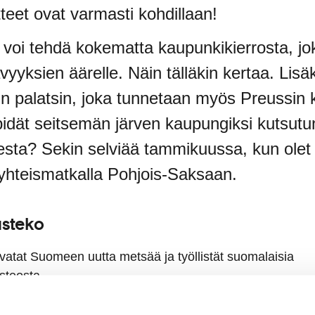
tteet ovat varmasti kohdillaan!
ei voi tehdä kokematta kaupunkikierrosta, jo
vyyksien äärelle. Näin tälläkin kertaa. Li
n palatsin, joka tunnetaan myös Preussin 
 pidät seitsemän järven kaupungiksi kutsu
teesta? Sekin selviää tammikuussa, kun ole
lä yhteismatkalla Pohjois-Saksaan.
usteko
svatat Suomeen uutta metsää ja työllistät suomalaisia
steosta.
lö