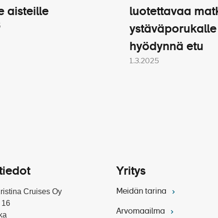
aunan käyttö
e aisteille
luotettavaa mat
5
ystäväporukalle
werinin linnassa
hyödynnä etu
tös Friedrichstadt Palatsissa
1.3.2025
ros
lottenburgin palatsissa
Toista video
amaksut
ut
n palvelut:
an Helsingistä lähtien
tiedot
Yritys
ajärjestelyistä
ket suomeksi
Kristina Cruises Oy
Meidän tarina
tinan edustaja matkalla
 16
Arvomaailma
ka