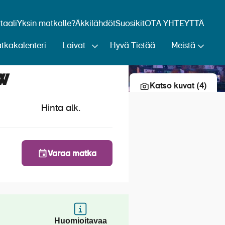
aali
Yksin matkalle?
Äkkilähdöt
Suosikit
OTA YHTEYTTÄ
tkakalenteri
Laivat
Hyvä Tietää
Meistä
Lisää risteily suosikkeihin
w
Katso kuvat (4)
Hinta alk.
Varaa matka
Huomioitavaa