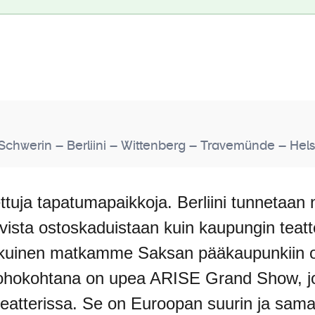
Schwerin – Berliini – Wittenberg – Travemünde – Hels
uja tapatumapaikkoja. Berliini tunnetaan ni
vista ostoskaduistaan kuin kaupungin teatt
kuinen matkamme Saksan pääkaupunkiin on
ohokohtana on upea ARISE Grand Show, jo
 teatterissa. Se on Euroopan suurin ja sam