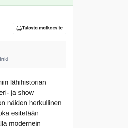
Tulosta matkaesite
inki
in lähihistorian
eri- ja show
 näiden herkullinen
ka esitetään
alla modernein