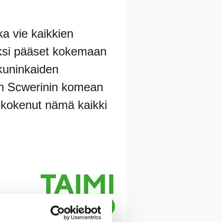
ka vie kaikkien
säksi pääset kokemaan
kuninkaiden
tun Scwerinin komean
t kokenut nämä kaikki