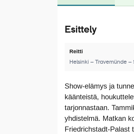
Esittely
Reitti
Helsinki – Travemünde – 
Show-elämys ja tunnett
käänteistä, houkuttele
tarjonnastaan. Tammi
yhdistelmä. Matkan k
Friedrichstadt-Palast