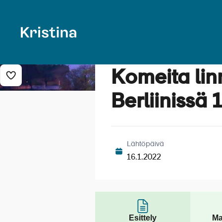
Komeita lin
Lisää risteily suosikkeihin
Berliinissä 
Lähtöpäivä
16.1.2022
Esittely
Ma