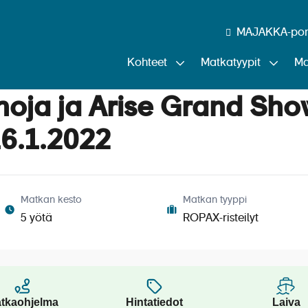
MAJAKKA-port
Kohteet
Matkatyypit
Ma
noja ja Arise Grand Sho
16.1.2022
Matkan kesto
Matkan tyyppi
5 yötä
ROPAX-risteilyt
tkaohjelma
Hintatiedot
Laiva