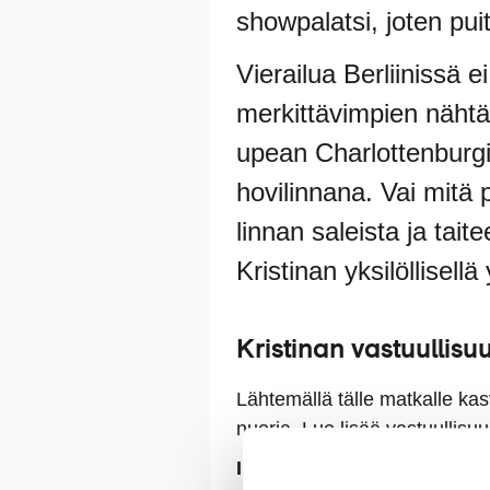
showpalatsi, joten pui
Vierailua Berliinissä 
merkittävimpien nähtä
upean Charlottenburgi
hovilinnana. Vai mitä
linnan saleista ja tai
Kristinan yksilöllisel
Kristinan vastuullisu
Lähtemällä tälle matkalle ka
nuoria.
Lue lisää vastuullisuu
Istutettavia taimia:
2 kpl / h