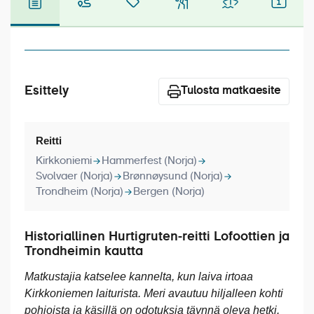
Laivat
Hyvä tietää
Meistä
Esittely
Tulosta matkaesite
Reitti
Kirkkoniemi
Hammerfest (Norja)
Svolvaer (Norja)
Brønnøysund (Norja)
Trondheim (Norja)
Bergen (Norja)
Historiallinen Hurtigruten-reitti Lofoottien ja
Trondheimin kautta
Matkustajia katselee kannelta, kun laiva irtoaa
Kirkkoniemen laiturista. M
eri avautuu hiljalleen kohti
pohjoista ja käsillä on odotuksia täynnä oleva hetki.