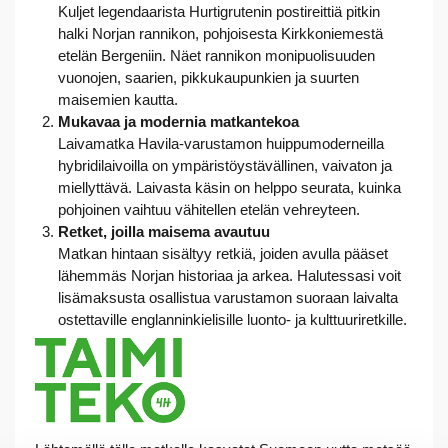
Kuljet legendaarista Hurtigrutenin postireittiä pitkin
halki Norjan rannikon, pohjoisesta Kirkkoniemestä
etelän Bergeniin. Näet rannikon monipuolisuuden
vuonojen, saarien, pikkukaupunkien ja suurten
maisemien kautta.
Mukavaa ja modernia matkantekoa
Laivamatka Havila-varustamon huippumoderneilla
hybridilaivoilla on ympäristöystävällinen, vaivaton ja
miellyttävä. Laivasta käsin on helppo seurata, kuinka
pohjoinen vaihtuu vähitellen etelän vehreyteen.
Retket, joilla maisema avautuu
Matkan hintaan sisältyy retkiä, joiden avulla pääset
lähemmäs Norjan historiaa ja arkea. Halutessasi voit
lisämaksusta osallistua varustamon suoraan laivalta
ostettaville englanninkielisille luonto- ja kulttuuriretkille.