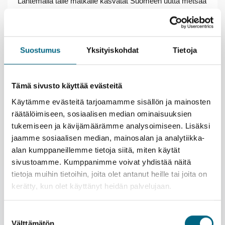
Lähtemällä tälle matkalle kasvatat Suomeen uutta metsää
ja työllistät suomalaisia nuoria.
Lue lisää vastuullisuusteosta.
Suostumus
Yksityiskohdat
Tietoja
Tämä sivusto käyttää evästeitä
Käytämme evästeitä tarjoamamme sisällön ja mainosten
räätälöimiseen, sosiaalisen median ominaisuuksien
Matka toteutetaan Havila Voyagesin
tukemiseen ja kävijämäärämme analysoimiseen. Lisäksi
ympäristöystävällisellä aluksella, joka ajaa reitillä
linjaliikennettä. Laivalla ei ole erityistä viihde- tai
jaamme sosiaalisen median, mainosalan ja analytiikka-
asiaohjelmaa.
alan kumppaneillemme tietoja siitä, miten käytät
sivustoamme. Kumppanimme voivat yhdistää näitä
Esittely
tietoja muihin tietoihin, joita olet antanut heille tai joita on
Palvelut
kerätty, kun olet käyttänyt heidän palvelujaan.
ETU! |
Kristinan yhteismatkalle ystäväporukalla
Tämä matka perustuu pitkälti maisemien katseluun.
Majoitus
Havila Voyagesin laiva kuljettaa rahtia reitillä ja
Kristina | SELECT
Suostumuksen
Tutustu tästä saatavilla oleviin retkiin
Laivakartta ja tekniset tiedot
pysähtyy viikon aikana lyhyesti monessa eri
Välttämätön