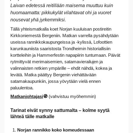
Laivan edetessä reitillään maisema muuttuu kuin
huomaamatta: pikkukylät vilahtavat ohi ja vuoret
nousevat yhä jyrkemmiksi.
Tällä yhteismatkalla koet Norjan kuuluisan postireitin
Kirkkoniemestä Bergeniin. Matkan varrella pysähdytään
useissa rannikkokaupungeissa ja -kylissä, Lofoottien
karunkauniista saaristosta Trondheimin historiallisiin
kortteleihin ja Hammerfestin napapiirin tuntumaan. Päivät
rytmittyvät merimaisemien, satamavierailujen ja
valinnaisten retkien ympärille – ehdit nähdä, kokea ja
levätä. Matka päättyy Bergenin viehättävään
satamakaupunkiin, jossa yövytään vielä ennen
paluulentoa.
Matkanjohtajasi
🧭
(vahvistuu myöhemmin)
Tarinat eivät synny sattumalta – kolme syytä
lähteä tälle matkalle
Norjan rannikko koko komeudessaan