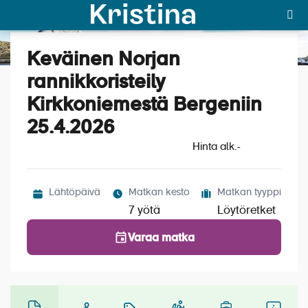
Keväinen Norjan
Katso kuvat (5)
MAJAKKA-portaali
rannikkoristeily
Kirkkoniemestä Bergeniin
Yksin matkalle?
25.4.2026
Äkkilähdöt
Hinta alk.
-
Suosikit
OTA YHTEYTTÄ
Lähtöpäivä
Matkan kesto
Matkan tyyppi
7 yötä
Löytöretket
Kohteet
Varaa matka
Matkatyypit
Matkakalenteri