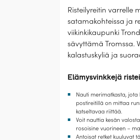
Risteilyreitin varrell
satamakohteissa ja re
viikinkikaupunki Tron
sävyttämä Tromssa. Väl
kalastuskyliä ja suor
Elämysvinkkejä ristei
Nauti merimatkasta, jota
postireitillä on mittaa ru
katseltavaa riittää.
Voit nauttia kesän valost
rosoisine vuorineen – ma
Antoisat retket kuuluvat 