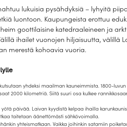
e mahtuu lukuisia pysähdyksiä – lyhyitä pii
tkiä luontoon. Kaupungeista erottuu eduks
dheim goottilaisine katedraaleineen ja ar
illä ihailet vuonojen hiljaisuutta, välillä L
aan merestä kohoavia vuoria.
lylle
 kutsutaan yhdeksi maailman kauneimmista. 1800-luvun l
nsaat 2000 kilometriä. Siitä suuri osa kulkee rannikkosaa
a yötä päivää. Laivan kyydistä kelpaa ihailla karunkaun
tkaa taitetaan äänettömästi sähkövoimalla.
tähänkin yhteismatkaan. Vaikka joihinkin satamiin poiketa