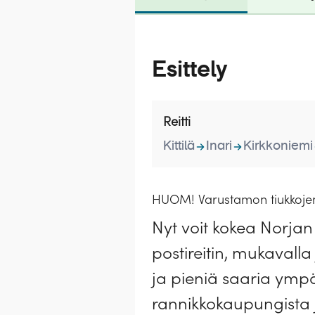
Esittely
Reitti
Kittilä
Inari
Kirkkoniemi
HUOM! Varustamon tiukkojen 
Nyt voit kokea Norja
postireitin, mukavalla
ja pieniä saaria ympä
rannikkokaupungista j