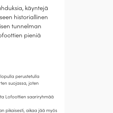
pahduksia, käyntejä
een historiallinen
ktisen tunnelman
ofoottien pieniä
opulla perustetulla
rten suojassa, joten
ista Lofoottien saariryhmää
an pikaisesti, aikaa jää myös