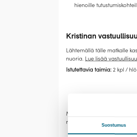
hienoille tutustumiskohteil
Kristinan vastuullisu
Lähtemällä tälle matkalle ka
nuoria.
Lue lisää vastuullisu
Istutettavia taimia:
2 kpl / hlö
Matka toteutetaan Havila Voy
reitillä linjaliikennettä. Laiva
Suostumus