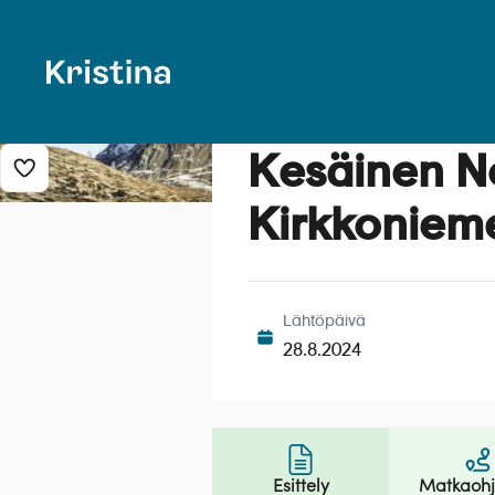
Kesäinen No
Lisää risteily suosikkeihin
Kirkkonieme
Lähtöpäivä
28.8.2024
Esittely
Matkaoh