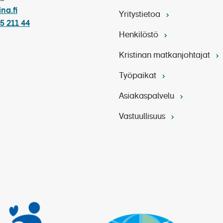
akuutus
ina.fi
Yritystietoa
nkilökohtaiset kulut matkan aikana
5 211 44
Henkilöstö
Kristinan matkanjohtajat
Työpaikat
Asiakaspalvelu
Vastuullisuus