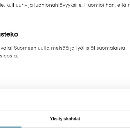
le, kulttuuri- ja luontonähtävyyksille. Huomioithan, että r
usteko
svatat Suomeen uutta metsää ja työllistät suomalaisia
usteosta.
agesin ympäristöystävällisellä aluksella, joka ajaa
lla ei ole erityistä viihde- tai asiaohjelmaa.
Yksityiskohdat