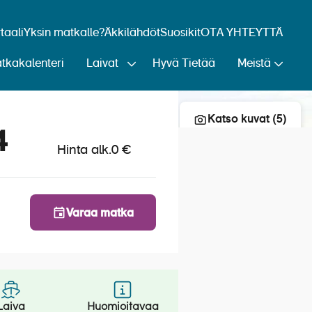
aali
Yksin matkalle?
Äkkilähdöt
Suosikit
OTA YHTEYTTÄ
tkakalenteri
Laivat
Hyvä Tietää
Meistä
Lisää risteily suosikkeihin
Katso kuvat (5)
4
Hinta alk.
0 €
Varaa matka
Laiva
Huomioitavaa