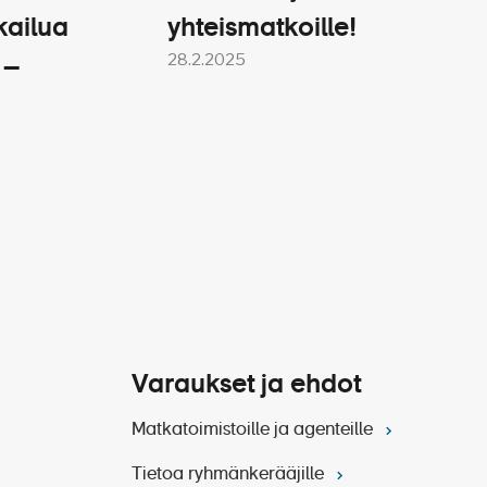
intoloiden tarjonnassa,
kailua
yhteismatkoille!
teriaaleissa.
28.2.2025
 mahtuu maltilliset 640
 –
a juhlavat asut voi huoleti
näkymät, joista voi laivassa
at hienot maisemat sisälle.
Varaukset ja ehdot
Matkatoimistoille ja agenteille
Tietoa ryhmänkerääjille