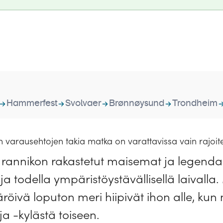
Hammerfest
Svolvaer
Brønnøysund
Trondheim
varausehtojen takia matka on varattavissa vain rajoite
n rannikon rakastetut maisemat ja legend
 ja todella ympäristöystävällisellä laivalla.
röivä loputon meri hiipivät ihon alle, ku
a -kylästä toiseen.