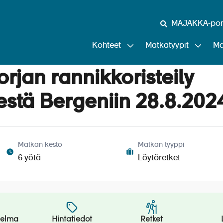
MAJAKKA-port
Kohteet
Matkatyypit
Ma
rjan rannikkoristeily
stä Bergeniin 28.8.202
Matkan kesto
Matkan tyyppi
6 yötä
Löytöretket
jelma
Hintatiedot
Retket