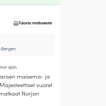
Tulosta matkaesite
Bergen
tun ajan.
aarisen maisema- ja
 Majesteettiset vuoret
n matkaat Norjan