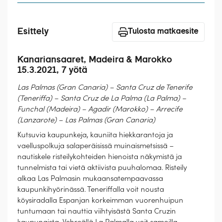
Laivat
Hyvä tietää
Esittely
Tulosta matkaesite
Meistä
Kanariansaaret, Madeira & Marokko
15.3.2021, 7 yötä
Las Palmas (Gran Canaria) – Santa Cruz de Tenerife
(Teneriffa) – Santa Cruz de La Palma (La Palma) –
Funchal (Madeira) – Agadir (Marokko) – Arrecife
(Lanzarote) – Las Palmas (Gran Canaria)
Kutsuvia kaupunkeja, kauniita hiekkarantoja ja
vaelluspolkuja salaperäisissä muinaismetsissä –
nautiskele risteilykohteiden hienoista näkymistä ja
tunnelmista tai vietä aktiivista puuhalomaa. Risteily
alkaa Las Palmasin mukaansatempaavassa
kaupunkihyörinässä. Teneriffalla voit nousta
köysiradalla Espanjan korkeimman vuorenhuipun
tuntumaan tai nauttia viihtyisästä Santa Cruzin
kaupungista. Vehreällä La Palmalla voit samoilla