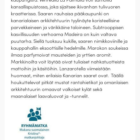
kansallispuistossa, joka sijaitsee ikivanhan tulivuoren
kraatterissa. Saaren rauhaisa pääkaupunki on
kanarialaisen arkkitehtuurin tyylinäyte koristeellisine
parvekkeineen ja värikkäine taloineen. Subtrooppisen
kasvillisuuden verhoama Madeira on kuin valtava
puutarha. Siellä tuoksuu kukille, saaren nimikkoviinille ja
kauppahallin eksoottisille hedelmille. Marokon soukeissa
ilmaa parfymoivat mausteiden ja yrttien aromit.
Markkinoilta voit löytää oivat tuliaiset nahkatuotteista
mattoihin ja käsitöihin. Lanzarotella viimeistään
huomaat, miten erilaisia Kanarian saaret ovat. Täällä
houkuttelevat pitkät mustat rantahietikot ja omanlaisen
arkkitehtuurin omaavat valkoiset kylät sekä
maanalaiset laavaluovat ja -tunnelit.