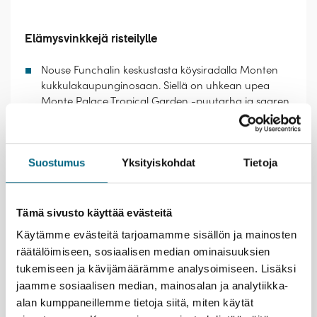
Elämysvinkkejä risteilylle
Nouse Funchalin keskustasta köysiradalla Monten
kukkulakaupunginosaan. Siellä on uhkean upea
Monte Palace Tropical Garden -puutarha ja saaren
pyhin kirkko. Kukkulalta voi lasketella alas
pajukelkalla, jos uskaltaa.
Agadirin suurin ja perinteisin markkina-alue, Souk el
Suostumus
Yksityiskohdat
Tietoja
Had, on hieno nähtävyys väreineen, tuoksuineen ja
runsaine valikoimineen. Se on mainio paikka
kuljeskella ja aistia paikalliselämää, tai ostaa
perinteisiä tuotteita, kuten mausteita ja tekstiilejä.
Tämä sivusto käyttää evästeitä
Tuoksuineen ja runsaine valikoimineen. Sinne voit
Käytämme evästeitä tarjoamamme sisällön ja mainosten
tehdä oman löytöretkesi. Vai lähtisitkö mieluummin
räätälöimiseen, sosiaalisen median ominaisuuksien
historiaa huokuvalle päiväretkelle Taroudantiin, joka
tukemiseen ja kävijämäärämme analysoimiseen. Lisäksi
tunnetaan myös kutsumanimellä ”Pikku Marrakech”.
jaamme sosiaalisen median, mainosalan ja analytiikka-
Rentoudu lämmössä. Paistattele päivää kaupunkien
alan kumppaneillemme tietoja siitä, miten käytät
ulkoilmakahviloissa ja laivan aurinkokannella. Vai