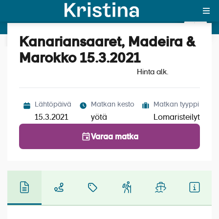
Kanariansaaret,
Madeira &
Kanariansaaret, Madeira &
Katso kuvat (5)
Marokko
MAJAKKA-portaali
Marokko 15.3.2021
15.3.2021
Las Palmas, Gran Canaria
Hinta alk.
Yksin matkalle?
Äkkilähdöt
Lähtöpäivä
Matkan kesto
Matkan tyyppi
Suosikit
15.3.2021
yötä
Lomaristeilyt
OTA YHTEYTTÄ
Varaa matka
Kohteet
Matkatyypit
Matkakalenteri