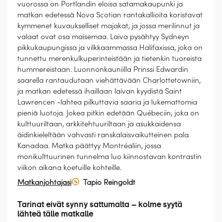
vuorossa on Portlandin eloisa satamakaupunki ja
matkan edetessä Nova Scotian rantakallioita koristavat
kymmenet kuvaukselliset majakat, ja jossa merilinnut ja
valaat ovat osa maisemaa. Laiva pysähtyy Sydneyn
pikkukaupungissa ja vilkkaammassa Halifaxissa, joka on
tunnettu merenkulkuperinteistään ja tietenkin tuoreista
hummereistaan. Luonnonkauniilla Prinssi Edwardin
saarella rantaudutaan viehättävään Charlottetowniin,
ja matkan edetessä ihaillaan laivan kyydistä Saint
Lawrencen -lahtea pilkuttavia saaria ja lukemattomia
pieniä luotoja. Jokea pitkin edetään Québeciin, joka on
kulttuuriltaan, arkkitehtuuriltaan ja asukkaidensa
äidinkieleltään vahvasti ranskalaisvaikutteinen pala
Kanadaa. Matka päättyy Montréaliin, jossa
monikulttuurinen tunnelma luo kiinnostavan kontrastin
viikon aikana koetuille kohteille.
Matkanjohtajasi
Tapio Reingoldt
Tarinat eivät synny sattumalta – kolme syytä
lähteä tälle matkalle