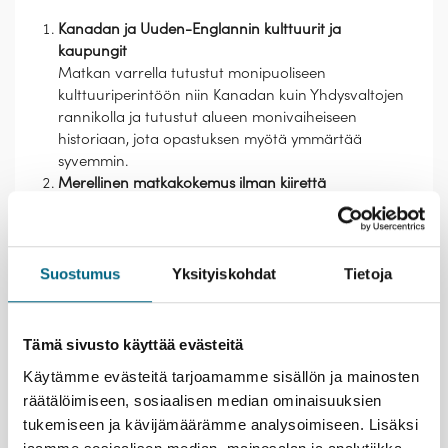
Kanadan ja Uuden-Englannin kulttuurit ja
kaupungit
Matkan varrella tutustut monipuoliseen
kulttuuriperintöön niin Kanadan kuin Yhdysvaltojen
rannikolla ja tutustut alueen monivaiheiseen
historiaan, jota opastuksen myötä ymmärtää
syvemmin.
Merellinen matkakokemus ilman kiirettä
Kanadan merelliset maisemat ovat komeita ja
tasokas risteilylaiva toimii matkasi tukikohtana, jolta
käsin voit ihailla maisemia, rentoutua ja nauttia
huippuluokan ravintoloista sekä ohjelmasta.
Suostumus
Yksityiskohdat
Tietoja
Meripäivinä ehdit levätä, lukea tai vain katsella
horisonttiin.
Helppoutta, seuraa ja sopivasti omaa aikaa
Tämä sivusto käyttää evästeitä
Kaikki siirtymät, retket ja majoitukset on järjestetty
Käytämme evästeitä tarjoamamme sisällön ja mainosten
puolestasi ja sinä voit keskittyä kokemiseen. Matka
räätälöimiseen, sosiaalisen median ominaisuuksien
tarjoaa mahdollisuuden jakaa hetkiä pienessä
ryhmässä, mutta myös omaa aikaa rentoutua tai
tukemiseen ja kävijämäärämme analysoimiseen. Lisäksi
tutustua vierailukohteisiin. Kristinan matkanjohtaja