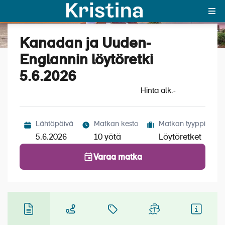
Kanadan ja Uuden-
Katso kuvat (6)
MAJAKKA-portaali
Englannin löytöretki
5.6.2026
Yksin matkalle?
Hinta alk.
-
Äkkilähdöt
Suosikit
Lähtöpäivä
Matkan kesto
Matkan tyyppi
5.6.2026
10 yötä
Löytöretket
OTA YHTEYTTÄ
Varaa matka
Kohteet
Matkatyypit
Matkakalenteri