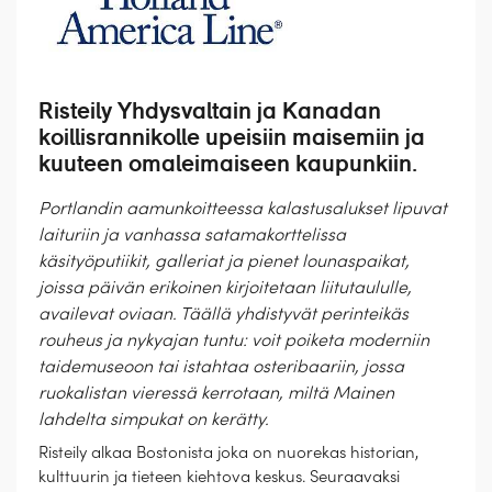
Risteily Yhdysvaltain ja Kanadan
koillisrannikolle upeisiin maisemiin ja
kuuteen omaleimaiseen kaupunkiin.
Portlandin aamunkoitteessa kalastusalukset lipuvat
laituriin ja vanhassa satamakorttelissa
käsityöputiikit, galleriat ja pienet lounaspaikat,
joissa päivän erikoinen kirjoitetaan liitutaululle,
availevat oviaan. Täällä yhdistyvät perinteikäs
rouheus ja nykyajan tuntu: voit poiketa moderniin
taidemuseoon tai istahtaa osteribaariin, jossa
ruokalistan vieressä kerrotaan, miltä Mainen
lahdelta simpukat on kerätty.
Risteily alkaa Bostonista joka on nuorekas historian,
kulttuurin ja tieteen kiehtova keskus. Seuraavaksi