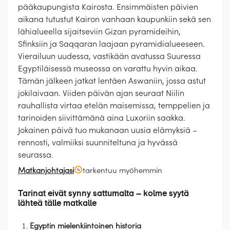
pääkaupungista Kairosta. Ensimmäisten päivien
aikana tutustut Kairon vanhaan kaupunkiin sekä sen
lähialueella sijaitseviin Gizan pyramideihin,
Sfinksiin ja Saqqaran laajaan pyramidialueeseen.
Vierailuun uudessa, vastikään avatussa Suuressa
Egyptiläisessä museossa on varattu hyvin aikaa.
Tämän jälkeen jatkat lentäen Aswaniin, jossa astut
jokilaivaan. Viiden päivän ajan seuraat Niilin
rauhallista virtaa etelän maisemissa, temppelien ja
tarinoiden siivittämänä aina Luxoriin saakka.
Jokainen päivä tuo mukanaan uusia elämyksiä –
rennosti, valmiiksi suunniteltuna ja hyvässä
seurassa.
Matkanjohtajasi
tarkentuu myöhemmin
Tarinat eivät synny sattumalta – kolme syytä
lähteä tälle matkalle
Egyptin mielenkiintoinen historia