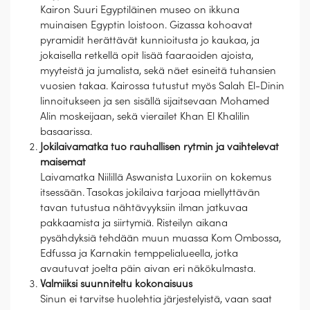
Kairon Suuri Egyptiläinen museo on ikkuna
muinaisen Egyptin loistoon. Gizassa kohoavat
pyramidit herättävät kunnioitusta jo kaukaa, ja
jokaisella retkellä opit lisää faaraoiden ajoista,
myyteistä ja jumalista, sekä näet esineitä tuhansien
vuosien takaa. Kairossa tutustut myös Salah El-Dinin
linnoitukseen ja sen sisällä sijaitsevaan Mohamed
Alin moskeijaan, sekä vierailet Khan El Khalilin
basaarissa.
Jokilaivamatka tuo rauhallisen rytmin ja vaihtelevat
maisemat
Laivamatka Niilillä Aswanista Luxoriin on kokemus
itsessään. Tasokas jokilaiva tarjoaa miellyttävän
tavan tutustua nähtävyyksiin ilman jatkuvaa
pakkaamista ja siirtymiä. Risteilyn aikana
pysähdyksiä tehdään muun muassa Kom Ombossa,
Edfussa ja Karnakin temppelialueella, jotka
avautuvat joelta päin aivan eri näkökulmasta.
Valmiiksi suunniteltu kokonaisuus
Sinun ei tarvitse huolehtia järjestelyistä, vaan saat