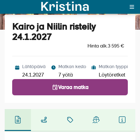
Kairo ja Niilin risteily
Katso kuvat (8)
MAJAKKA-portaali
24.1.2027
Hinta alk.
Yksin matkalle?
3 595 €
Äkkilähdöt
Lähtöpäivä
Matkan kesto
Matkan tyyppi
Suosikit
24.1.2027
7 yötä
Löytöretket
OTA YHTEYTTÄ
Varaa matka
Kohteet
Matkatyypit
Matkakalenteri