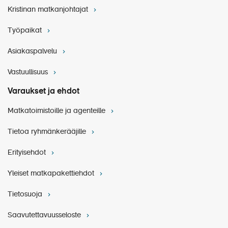
Kristinan matkanjohtajat
kohtauksia egyptiläisestä mytologiasta: Isiksestä, joka
herättää Osiriksen henkiin, synnytti Horuksen ja
Työpaikat
muumioi Osiriksen hänen kuolemansa jälkeen.
Assuanin korkea pato on kivitäytteinen, 3830 m
Asiakaspalvelu
pitkä, 111 m korkea ja ylhäällä 40 m leveä.
Vastuullisuus
Varaukset ja ehdot
Matkatoimistoille ja agenteille
Tietoa ryhmänkerääjille
Erityisehdot
Yleiset matkapakettiehdot
Tietosuoja
Saavutettavuusseloste