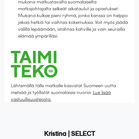
mukana matkustavalta suomalaiselta
matkajohtajalta selkeät aikataulut ja opastukset.
Mukana kulkee pieni ryhmä, jonka kanssa on helppo
jakaa hetkiä tai vaihtaa kokemuksia. Voit myös jäädä
välillä lepäämään, istahtaa kahville ja vain seurailla
elämää ympärilläsi.
Lähtemällä tälle matkalle kasvatat Suomeen uutta
metsää ja työllistät suomalaisia nuoria.
Lue lisää
vastuullisuusteosta.
Esittely
Palvelut
ETU! |
Kristinan yhteismatkalle ystäväporukalla
Majoitus
Kristina | SELECT