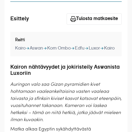
Laivat
Hyvä tietää
Esittely
Tulosta matkaesite
Meistä
Reitti
Kairo
Aswan
Kom Ombo
Edfu
Luxor
Kairo
Kairon nähtävyydet ja jokiristeily Aswanista
Luxoriin
Auringon valo saa Gizan pyramidien kivet
hohtamaan vaaleankeltaisina vasten vaaleaa
taivasta ja sfinksin kiviset kasvot katsovat eteenpäin,
vuosituhannet takanaan. Kameran voi laskea
hetkeksi – tämä on niitä hetkiä, jotka jäävät mieleen
ilman kuvaakin.
Matka alkaa Egyptin sykähdyttävästä