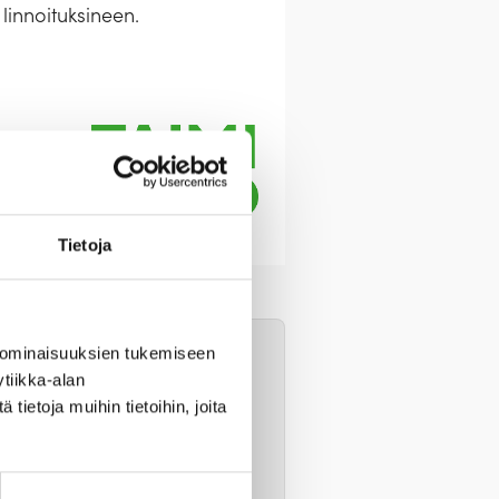
innoituksineen.
Tietoja
 ominaisuuksien tukemiseen
tiikka-alan
ietoja muihin tietoihin, joita
, kun valitset ensin
n ja paikallisoppaan kanssa
n valintaan.
n normaalia liikuntakykyä.