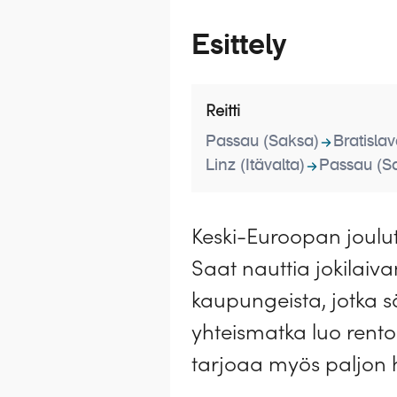
Esittely
Reitti
Passau (Saksa)
Bratisla
Linz (Itävalta)
Passau (S
Keski-Euroopan joulu
Saat nauttia jokilaiva
kaupungeista, jotka s
yhteismatka luo rentou
tarjoaa myös paljon