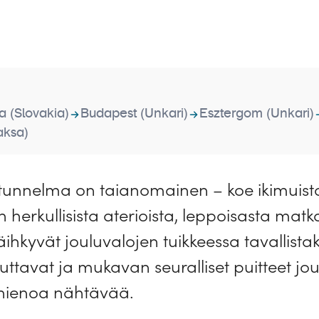
va (Slovakia)
Budapest (Unkari)
Esztergom (Unkari)
aksa)
tunnelma on taianomainen – koe ikimuisto
n herkullisista aterioista, leppoisasta mat
äihkyvät jouluvalojen tuikkeessa tavallis
ttavat ja mukavan seuralliset puitteet jou
 hienoa nähtävää.