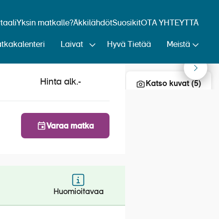
aali
Yksin matkalle?
Äkkilähdöt
Suosikit
OTA YHTEYTTÄ
tkakalenteri
Laivat
Hyvä Tietää
Meistä
Lisää risteily suosikkeihin
Wien
Hinta alk.
-
2.2023
Katso kuvat (5)
Varaa matka
Huomioitavaa