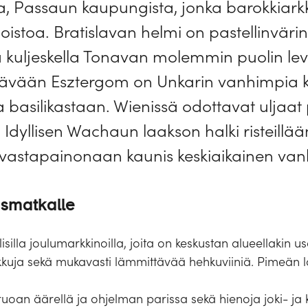
ta, Passaun kaupungista, jonka barokkiark
stoa. Bratislavan helmi on pastellinvär
 kuljeskella Tonavan molemmin puolin lev
ttävään Esztergom on Unkarin vanhimpia 
 basilikastaan. Wienissä odottavat uljaat p
 Idyllisen Wachaun laakson halki risteillään
a vastapainonaan kaunis keskiaikainen va
ismatkalle
isilla joulumarkkinoilla, joita on keskustan alueellakin 
herkkuja sekä mukavasti lämmittävää hehkuviiniä. Pimeän 
ruoan äärellä ja ohjelman parissa sekä hienoja joki- ja