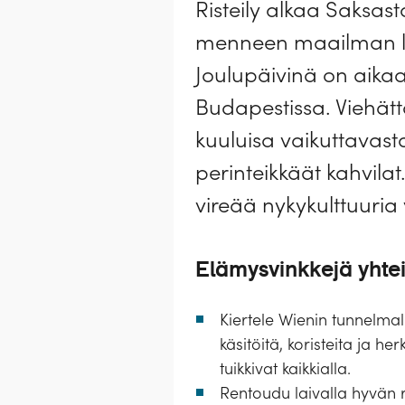
Risteily alkaa Saksas
menneen maailman loi
Joulupäivinä on aikaa
Budapestissa. Viehä
kuuluisa vaikuttavasta
perinteikkäät kahvilat.
vireää nykykulttuuri
Elämysvinkkejä yhte
Kiertele Wienin tunnelmall
käsitöitä, koristeita ja 
tuikkivat kaikkialla.
Rentoudu laivalla hyvän 