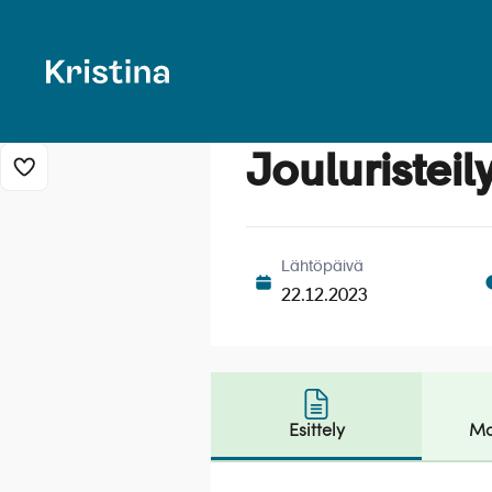
Jouluristei
Lisää risteily suosikkeihin
Joulu
Lähtöpäivä
22.12.2023
Esittely
Ma