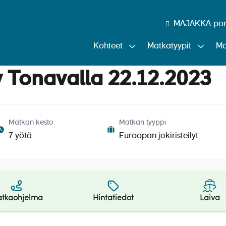
MAJAKKA-port
Kohteet
Matkatyypit
Ma
ly Tonavalla 22.12.2023
risteily Tonavalla 22.1
Matkan kesto
Matkan tyyppi
7 yötä
Euroopan jokiristeilyt
tkaohjelma
Hintatiedot
Laiva