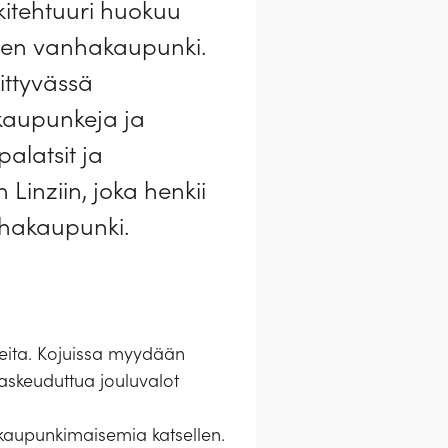
kitehtuuri huokuu
inen vanhakaupunki.
ittyvässä
kaupunkeja ja
alatsit ja
 Linziin, joka henkii
nhakaupunki.
useita. Kojuissa myydään
laskeuduttua jouluvalot
 kaupunkimaisemia katsellen.