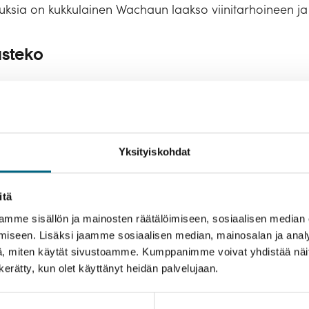
sia on kukkulainen Wachaun laakso viinitarhoineen ja l
usteko
svatat Suomeen uutta metsää ja työllistät suomalaisia
usteosta.
Yksityiskohdat
us
Hyvä tietää
Tekniset tiedot ja laivakartta
itä
le ystäväporukalla
mme sisällön ja mainosten räätälöimiseen, sosiaalisen median
Varausohje
iseen. Lisäksi jaamme sosiaalisen median, mainosalan ja analy
, miten käytät sivustoamme. Kumppanimme voivat yhdistää näitä t
tkan kokonaishintaa ennen matkustajatietojen täyttämistä
valikoima retkiä. Retket tehdään yhdessä matkanjohtaja
n kerätty, kun olet käyttänyt heidän palvelujaan.
äärän ja siirryt suoraan majoituksen ja lisäpalveluide
oituksetta
Maksutapoina käyvät:
aljon tutustumiskohteissa, joten osallistujilta edellytetää