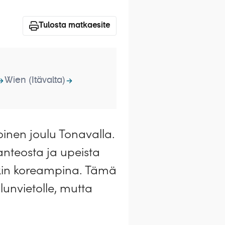
Tulosta matkaesite
Wien (Itävalta)
inen joulu Tonavalla.
kanteosta ja upeista
takin koreampina. Tämä
lunvietolle, mutta