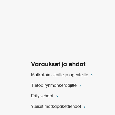
ietoa Slovakian
ajikkeista. Sommelier käy läpi
lmistuksesta.
Varaukset ja ehdot
Matkatoimistoille ja agenteille
Tietoa ryhmänkerääjille
Erityisehdot
Yleiset matkapakettiehdot