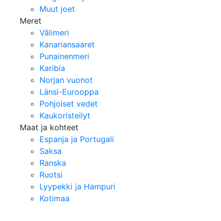
Muut joet
Meret
Välimeri
Kanariansaaret
Punainenmeri
Karibia
Norjan vuonot
Länsi-Eurooppa
Pohjoiset vedet
Kaukoristeilyt
Maat ja kohteet
Espanja ja Portugali
Saksa
Ranska
Ruotsi
Lyypekki ja Hampuri
Kotimaa