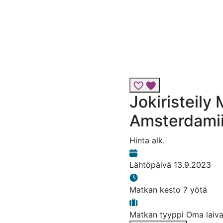
Lisää risteily suosikk
Jokiristeily 
Amsterdamii
Hinta alk.
Lähtöpäivä
13.9.2023
Matkan kesto
7 yötä
Matkan tyyppi
Oma laiva 