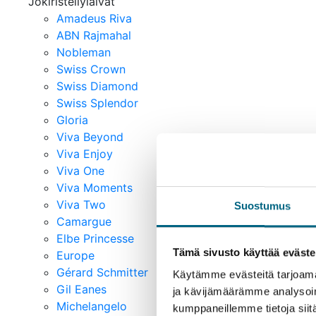
Jokiristeilylaivat
Amadeus Riva
ABN Rajmahal
Nobleman
Swiss Crown
Swiss Diamond
Swiss Splendor
Gloria
Viva Beyond
Viva Enjoy
Viva One
Viva Moments
Viva Two
Suostumus
Camargue
Elbe Princesse
Tämä sivusto käyttää eväste
Europe
Gérard Schmitter
Käytämme evästeitä tarjoama
Gil Eanes
ja kävijämäärämme analysoim
Michelangelo
kumppaneillemme tietoja siitä