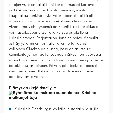
satojen vuosien takaista historiaa; museot kertovat
paikkakunnan maineikkaasta menneisyydestä
kauppakaupunkina – yksi vaurauden lähteistä oli
rommi, jota voit maistella paikallisessa tislaamossa.
Aivan oma viehätyksensä on kauniisti restauroidussa
vanhassakaupungissa, joka kutsuu ostoksille ja
kuljeskelemaan. Perjantai on linnojen päivä. Aamulla
esittäytyy lammen rannalle rakennettu kaunis,
valkoinen Glücksburgin linna, jossa on asustellut
kuninkaita ja herttuoita. Lounaan jälkeen on vuorossa
saarella sijaitseva Gottorfin linna museoineen ja upeine
barokkipuutarhoineen. Päivän päätteeksi on edessä
vielä herkullinen illallinen ja matka Travemündessä
odottavaan laivaan.
Elämysvinkkejä risteilylle
Kuljeskele Flensburgin idyllisillä, historiallisilla kujilla.