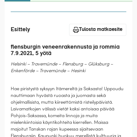
Laivat
Hyvä tietää
Esittely
Meistä
Tulosta matkaesite
flensburgin veneenrakennusta ja rommia
7.9.2021, 5 yötä
Helsinki – Travemünde – Flensburg – Glüksburg –
Enkenförde – Travemünde – Hesinki
Hae piristystä syksyyn Itämereltä ja Saksasta! Uppoudu
nauttimaan hyvästä ruoasta ja juomasta sekä
ohjelmallisista, mutta kiireettömistä risteilypäivistä.
Laivamatkojen välissä vietät kaksi antoisaa päivää
Pohjois-Saksassa, komeita linnoja ja muita
mielenkiintoisia käyntikohteita kierrellen. Maissa
majoitut Tanskan rajan kupeessa sijaitsevaan
Flensburgiin. Kaupunki huokuu merellistä kulttuuria ja