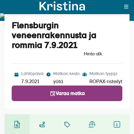
Flensburgin
Katso kuvat (4)
MAJAKKA-portaali
veneenrakennusta ja
rommia 7.9.2021
Yksin matkalle?
Hinta alk.
Äkkilähdöt
Suosikit
Lähtöpäivä
Matkan kesto
Matkan tyyppi
7.9.2021
yötä
ROPAX-risteilyt
OTA YHTEYTTÄ
Varaa matka
Kohteet
Matkatyypit
Matkakalenteri