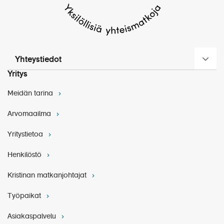
Vierailu Johanssenin rommitislaamolla
Opastettu kierros Glücksburgin linnassa
Kristina Cruisesin erityis- ja peruutusehdot
Opastettu kierros Gottorfin linnassa ja
puutarhassa
Yleiset matkapakettiehdot
Muut maksut:
Yhteystiedot
Matkustaja- ja satamamaksut
Yritys
HYVÄ TIETÄÄ MATKUSTAJILLE
Muut viranomaismaksut
Meidän tarina
Kristina®-matkanjohtajan palvelut:
Mukana koko matkan ajan Helsingistä lähtien
Arvomaailma
Vastaa käytännön matkajärjestelyistä
Tulkkaa Kristina®-retket suomeksi
Yritystietoa
Matkanjohtaja on Kristina Cruisesin edustaja
Henkilöstö
matkalla
Kristinan matkanjohtajat
Työpaikat
Henkilökohtainen matkavakuutus
Muut ruoat, juomat ja henkilökohtaiset kulut
Asiakaspalvelu