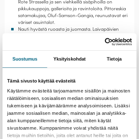
Rote Strassella ja sen viehkeillä sisäpihoilla on
pikkukauppoja, gallerioita ja ravintoloita. Pittoreskia
satamakujaa, Oluf-Samson-Gangia, reunustavat eri
väriset asuintalot.
Nauti hyvästä ruoasta ja juomasta. Laivapäivien
kohokohtia ovat kiireettömät brunssit ja illalliset,
Saksassa ruokailua siivittää viihtyisien
paikallisravintoloiden tunnelma.
Vieraile 1580-luvulla rakennetussa Glücksburgin
Suostumus
Yksityiskohdat
Tietoja
renessanssilinnassa. Sisätilat on kalustettu vanhoin
huonekaluin ja somistettu posliini- ja hopeaesineillä,
maalauksilla ja seinävaatteilla.
Tämä sivusto käyttää evästeitä
Käytämme evästeitä tarjoamamme sisällön ja mainosten
Kristinan vastuullisuusteko
räätälöimiseen, sosiaalisen median ominaisuuksien
tukemiseen ja kävijämäärämme analysoimiseen. Lisäksi
jaamme sosiaalisen median, mainosalan ja analytiikka-
alan kumppaneillemme tietoja siitä, miten käytät
Lähtemällä tälle matkalle kasvatat Suomeen uutta
sivustoamme. Kumppanimme voivat yhdistää näitä
metsää ja työllistät suomalaisia nuoria.
Lue lisää
tietoja muihin tietoihin, joita olet antanut heille tai joita on