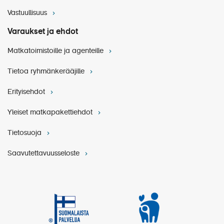
matkan aikana
Vastuullisuus
Pidätämme oikeuden muutoksiin.
Varaukset ja ehdot
Matkatoimistoille ja agenteille
Tietoa ryhmänkerääjille
Erityisehdot
Yleiset matkapakettiehdot
Tietosuoja
Saavutettavuusseloste