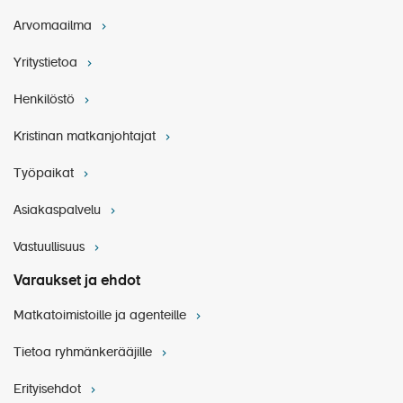
Kristinan matkanjohtajan palvelut:
Arvomaailma
Mukana koko matkan ajan Helsingistä lähtien
Vastaa käytännön matkajärjestelyistä
Yritystietoa
Tulkkaa Kristinan retket suomeksi
Matkanjohtaja on Kristinan edustaja matkalla
Henkilöstö
Kristinan matkanjohtajat
Työpaikat
Henkilökohtainen matkavakuutus
Muut ruoat, juomat ja henkilökohtaiset kulut
Asiakaspalvelu
matkan aikana
Vastuullisuus
Varaukset ja ehdot
Matkatoimistoille ja agenteille
Tietoa ryhmänkerääjille
Erityisehdot