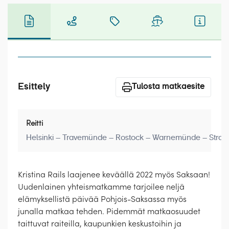
Laivat
Hyvä tietää
Meistä
Esittely
Tulosta matkaesite
Reitti
Helsinki – Travemünde – Rostock – Warnemünde – Strals
Kristina Rails laajenee keväällä 2022 myös Saksaan!
Uudenlainen yhteismatkamme tarjoilee neljä
elämyksellistä päivää Pohjois-Saksassa myös
junalla matkaa tehden. Pidemmät matkaosuudet
taittuvat raiteilla, kaupunkien keskustoihin ja