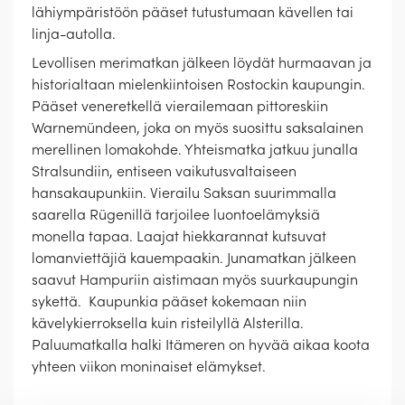
lähiympäristöön pääset tutustumaan kävellen tai
linja-autolla.
Levollisen merimatkan jälkeen löydät hurmaavan ja
historialtaan mielenkiintoisen Rostockin kaupungin.
Pääset veneretkellä vierailemaan pittoreskiin
Warnemündeen, joka on myös suosittu saksalainen
merellinen lomakohde. Yhteismatka jatkuu junalla
Stralsundiin, entiseen vaikutusvaltaiseen
hansakaupunkiin. Vierailu Saksan suurimmalla
saarella Rügenillä tarjoilee luontoelämyksiä
monella tapaa. Laajat hiekkarannat kutsuvat
lomanviettäjiä kauempaakin. Junamatkan jälkeen
saavut Hampuriin aistimaan myös suurkaupungin
sykettä. Kaupunkia pääset kokemaan niin
kävelykierroksella kuin risteilyllä Alsterilla.
Paluumatkalla halki Itämeren on hyvää aikaa koota
yhteen viikon moninaiset elämykset.