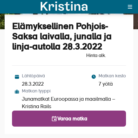
Elämyksellinen Pohjois-
Katso kuvat (7)
MAJAKKA-portaali
Saksa laivalla, junalla ja
linja-autolla 28.3.2022
Yksin matkalle?
Hinta alk.
Äkkilähdöt
Suosikit
Lähtöpäivä
Matkan kesto
28.3.2022
7 yötä
OTA YHTEYTTÄ
Matkan tyyppi
Junamatkat Euroopassa ja maailmalla –
Kohteet
Kristina Rails
Matkatyypit
Varaa matka
Matkakalenteri