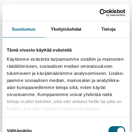
Kristinan vastuullisuusteko
Suostumus
Yksityiskohdat
Tietoja
Lähtemällä tälle matkalle kasvatat Suomeen uutta
Tämä sivusto käyttää evästeitä
metsää ja työllistät suomalaisia nuoria.
Lue lisää
Käytämme evästeitä tarjoamamme sisällön ja mainosten
vastuullisuusteosta.
räätälöimiseen, sosiaalisen median ominaisuuksien
Istutettavia taimia:
2 kpl / hlö
tukemiseen ja kävijämäärämme analysoimiseen. Lisäksi
jaamme sosiaalisen median, mainosalan ja analytiikka-
ROPAX-laivat Finnlines
Varausohje
alan kumppaneillemme tietoja siitä, miten käytät
Palvelut
sivustoamme. Kumppanimme voivat yhdistää näitä
Voit tarkastella matkan kokonaishintaa ennen
Tälle matkalle tarvitaan passi tai poliisin myöntämä
Majoitus
matkustajatietojen täyttämistä, kun valitset ensin
tietoja muihin tietoihin, joita olet antanut heille tai joita on
kuvallinen henkilökortti. Ajokortti ja KELA-kortti eivät
matkustajamäärän ja siirryt suoraan majoituksen ja
kerätty, kun olet käyttänyt heidän palvelujaan.
Hytti
2 hlö
1 hlö
Hyvä tietää
ole matkustusasiakirjoja. Lapsella on oltava oma
lisäpalveluiden valintaan.
passi tai henkilökortti. Tarkista ajoissa, että
B-luokka sisähytti (erilliset vuoteet)
1 195
1 370
Tekniset tiedot ja laivakartta
Maksutapoina käyvät:
passisi/henkilökorttisi on ehjä ja riittävän kauan
Suostumuksen
A-luokka ulkohytti (erilliset vuoteet)
1 275
1 505
voimassa.
Välttämätön
valinta