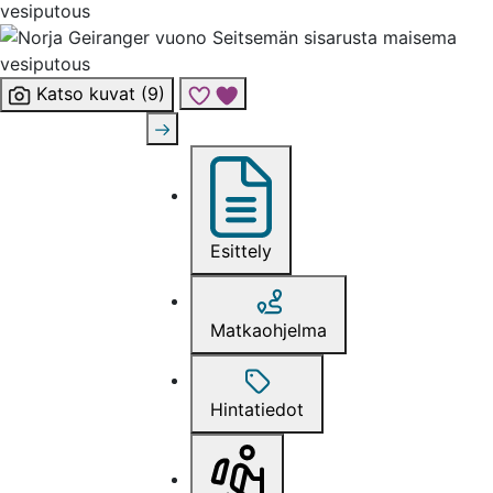
Katso kuvat (9)
Lisää risteily suosikkeihin
Esittely
Matkaohjelma
Hintatiedot