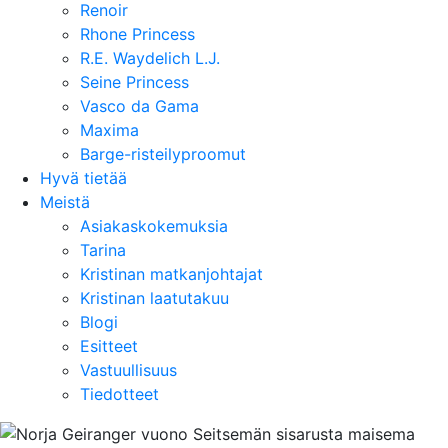
Renoir
Rhone Princess
R.E. Waydelich L.J.
Seine Princess
Vasco da Gama
Maxima
Barge-risteilyproomut
Hyvä tietää
Meistä
Asiakaskokemuksia
Tarina
Kristinan matkanjohtajat
Kristinan laatutakuu
Blogi
Esitteet
Vastuullisuus
Tiedotteet