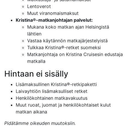
Lentoverot
Muut viranomaismaksut
Kristina®-matkanjohtajan palvelut:
Mukana koko matkan ajan Helsingistä
lähtien
Vastaa käytännön matkajärjestelyistä
Tulkkaa Kristina®-retket suomeksi
Matkanjohtaja on Kristina Cruisesin edustaja
matkalla
Hintaan ei sisälly
Lisämaksullinen Kristina®-retkipaketti
Laivayhtiön lisämaksulliset retket
Henkilökohtainen matkavakuutus
Muut ruoat, juomat ja henkilökohtaiset kulut
matkan aikana
Pidätämme oikeuden muutoksiin.