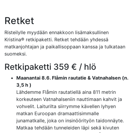
Retket
Risteilylle myydään ennakkoon lisämaksullinen
Kristina® retkipaketti. Retket tehdään yhdessä
matkanjohtajan ja paikallisoppaan kanssa ja tulkataan
suomeksi.
Retkipaketti 359 € / hlö
Maanantai 8.6. Flåmin rautatie & Vatnahalsen (n.
3,5 h )
Lähdemme Flåmin rautatiellä aina 811 metrin
korkeuteen Vatnahalseniin nauttimaan kahvit ja
vohvelit. Laiturilta siirrymme kävellen lyhyen
matkan Euroopan dramaattisimmalle
junamatkalle, joka on insinöörityön taidonnäyte.
Matkaa tehdään tunneleiden läpi sekä kivuten