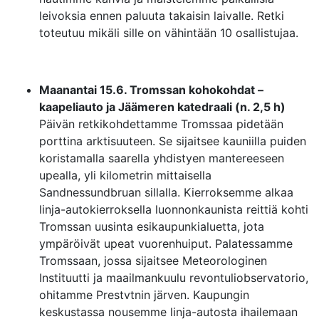
leivoksia ennen paluuta takaisin laivalle. Retki
toteutuu mikäli sille on vähintään 10 osallistujaa.
Maanantai 15.6. Tromssan kohokohdat –
kaapeliauto ja Jäämeren katedraali (n. 2,5 h)
Päivän retkikohdettamme Tromssaa pidetään
porttina arktisuuteen. Se sijaitsee kauniilla puiden
koristamalla saarella yhdistyen mantereeseen
upealla, yli kilometrin mittaisella
Sandnessundbruan sillalla. Kierroksemme alkaa
linja-autokierroksella luonnonkaunista reittiä kohti
Tromssan uusinta esikaupunkialuetta, jota
ympäröivät upeat vuorenhuiput. Palatessamme
Tromssaan, jossa sijaitsee Meteorologinen
Instituutti ja maailmankuulu revontuliobservatorio,
ohitamme Prestvtnin järven. Kaupungin
keskustassa nousemme linja-autosta ihailemaan