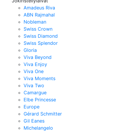
Jokiristeilylaivat
Amadeus Riva
ABN Rajmahal
Nobleman
Swiss Crown
Swiss Diamond
Swiss Splendor
Gloria
Viva Beyond
Viva Enjoy
Viva One
Viva Moments
Viva Two
Camargue
Elbe Princesse
Europe
Gérard Schmitter
Gil Eanes
Michelangelo