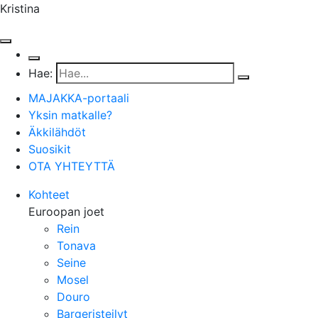
Kristina
Hae:
MAJAKKA-portaali
Yksin matkalle?
Äkkilähdöt
Suosikit
OTA YHTEYTTÄ
Kohteet
Euroopan joet
Rein
Tonava
Seine
Mosel
Douro
Bargeristeilyt