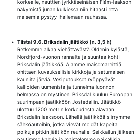
korkealle, nauttien jyrkkäseinäisen Flåm-laakson
näkymistä junan kulkiessa niin hitaasti että
maisemia pystyy ihailemaan rauhassa.
Tiistai 9.6. Briksdalin jäätikkö (n. 3,5 h)
Retkemme alkaa viehättävästä Oldenin kylästä,
Nordfjord-vuonon rannalta ja suuntaa kohti
Briksdalin jäätikköä. Ajamme maisemareittiä
ohittaen kuvauksellisia kirkkoja ja satumaisen
kauniita järviä. Vesiputoukset ryöppyävät
kallioiden uumenista ja tunnelma luonnon
helmassa on mystinen. Briksdal kuuluu Euroopan
suurimpaan jäätikköön Jostedaliin. Jäätikkö
ulottuu 1200 metrin korkeudesta alavaan
Briksdalin laaksoon. Lähellä jäätikköä siirrymme
sähköautoihin, jotka vievät meidät kapeita
polkuja pitkin jäätikön reunalle. Seikkailun jälkeen
nautimme kahvia ja maistelemme paikallisia