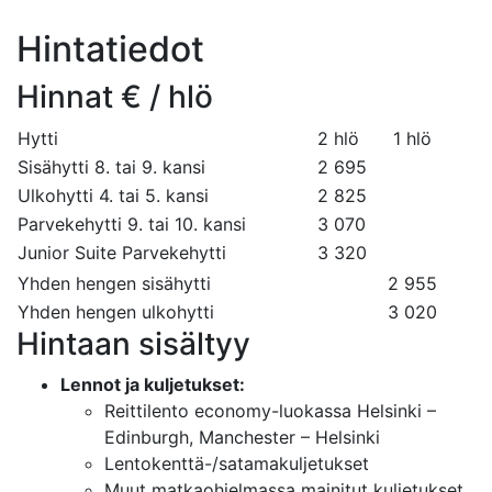
Hintatiedot
Hinnat € / hlö
Hytti
2 hlö
1 hlö
Sisähytti 8. tai 9. kansi
2 695
Ulkohytti 4. tai 5. kansi
2 825
Parvekehytti 9. tai 10. kansi
3 070
Junior Suite Parvekehytti
3 320
Yhden hengen sisähytti
2 955
Yhden hengen ulkohytti
3 020
Hintaan sisältyy
Lennot ja kuljetukset:
Reittilento economy-luokassa Helsinki –
Edinburgh, Manchester – Helsinki
Lentokenttä-/satamakuljetukset
Muut matkaohjelmassa mainitut kuljetukset