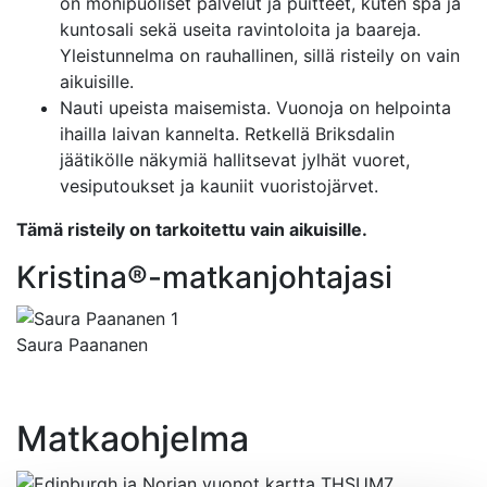
on monipuoliset palvelut ja puitteet, kuten spa ja
kuntosali sekä useita ravintoloita ja baareja.
Yleistunnelma on rauhallinen, sillä risteily on vain
aikuisille.
Nauti upeista maisemista. Vuonoja on helpointa
ihailla laivan kannelta. Retkellä Briksdalin
jäätikölle näkymiä hallitsevat jylhät vuoret,
vesiputoukset ja kauniit vuoristojärvet.
Tämä risteily on tarkoitettu vain aikuisille.
Kristina®-matkanjohtajasi
Saura Paananen
Matkaohjelma