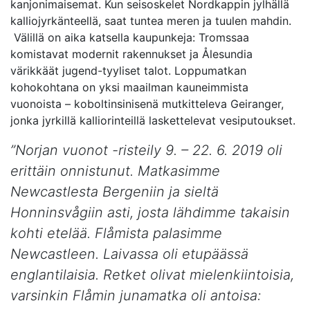
kanjonimaisemat. Kun seisoskelet Nordkappin jylhällä
kalliojyrkänteellä, saat tuntea meren ja tuulen mahdin.
Välillä on aika katsella kaupunkeja: Tromssaa
komistavat modernit rakennukset ja Ålesundia
värikkäät jugend-tyyliset talot. Loppumatkan
kohokohtana on yksi maailman kauneimmista
vuonoista – koboltinsinisenä mutkitteleva Geiranger,
jonka jyrkillä kalliorinteillä laskettelevat vesiputoukset.
”Norjan vuonot -risteily 9. – 22. 6. 2019 oli
erittäin onnistunut. Matkasimme
Newcastlesta Bergeniin ja sieltä
Honninsvågiin asti, josta lähdimme takaisin
kohti etelää. Flåmista palasimme
Newcastleen. Laivassa oli etupäässä
englantilaisia. Retket olivat mielenkiintoisia,
varsinkin Flåmin junamatka oli antoisa: