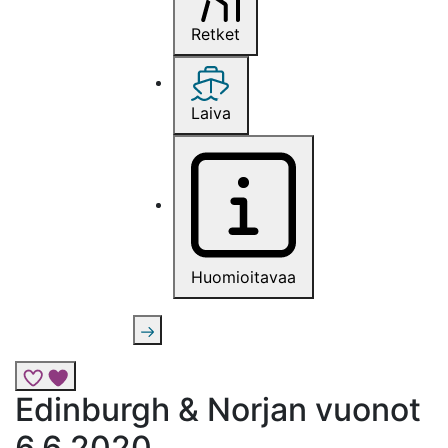
Retket
Laiva
Huomioitavaa
Lisää risteily suosikkeihin
Edinburgh & Norjan vuonot
6.6.2020