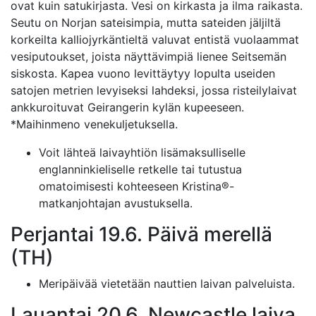
ovat kuin satukirjasta. Vesi on kirkasta ja ilma raikasta.
Seutu on Norjan sateisimpia, mutta sateiden jäljiltä
korkeilta kalliojyrkäntieltä valuvat entistä vuolaammat
vesiputoukset, joista näyttävimpiä lienee Seitsemän
siskosta. Kapea vuono levittäytyy lopulta useiden
satojen metrien levyiseksi lahdeksi, jossa risteilylaivat
ankkuroituvat Geirangerin kylän kupeeseen.
*Maihinmeno venekuljetuksella.
Voit lähteä laivayhtiön lisämaksulliselle
englanninkieliselle retkelle tai tutustua
omatoimisesti kohteeseen Kristina®-
matkanjohtajan avustuksella.
Perjantai 19.6. Päivä merellä
(TH)
Meripäivää vietetään nauttien laivan palveluista.
Lauantai 20.6. Newcastle laiva