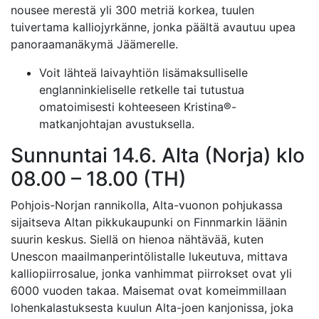
nousee merestä yli 300 metriä korkea, tuulen
tuivertama kalliojyrkänne, jonka päältä avautuu upea
panoraamanäkymä Jäämerelle.
Voit lähteä laivayhtiön lisämaksulliselle
englanninkieliselle retkelle tai tutustua
omatoimisesti kohteeseen Kristina®-
matkanjohtajan avustuksella.
Sunnuntai 14.6. Alta (Norja) klo
08.00 – 18.00 (TH)
Pohjois-Norjan rannikolla, Alta-vuonon pohjukassa
sijaitseva Altan pikkukaupunki on Finnmarkin läänin
suurin keskus. Siellä on hienoa nähtävää, kuten
Unescon maailmanperintölistalle lukeutuva, mittava
kalliopiirrosalue, jonka vanhimmat piirrokset ovat yli
6000 vuoden takaa. Maisemat ovat komeimmillaan
lohenkalastuksesta kuulun Alta-joen kanjonissa, joka