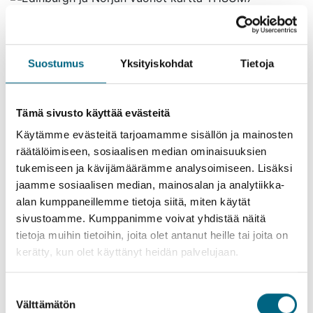
Hintaan sisältyvät ateriat on merkitty matkaohjelmaan
(A=aamiainen, L= lounas, P=päivällinen,
TH=täysihoito).
Suostumus
Yksityiskohdat
Tietoja
Lauantai 6.6. Helsinki –
Edinburgh – Newcastle laiva
Tämä sivusto käyttää evästeitä
lähtee klo 16.00 (P)
Käytämme evästeitä tarjoamamme sisällön ja mainosten
räätälöimiseen, sosiaalisen median ominaisuuksien
Kokoontuminen Helsinki-Vantaan lentoasemalla.
tukemiseen ja kävijämäärämme analysoimiseen. Lisäksi
Reittilento Edinburghiin, jossa opastettu
jaamme sosiaalisen median, mainosalan ja analytiikka-
kävelykierros. Kierroksen jälkeen bussikuljetus (n.
alan kumppaneillemme tietoja siitä, miten käytät
2,5 h) Newcastleen ja laivaan nousu.
sivustoamme. Kumppanimme voivat yhdistää näitä
tietoja muihin tietoihin, joita olet antanut heille tai joita on
Sunnuntai 7.6. Päivä merellä
kerätty, kun olet käyttänyt heidän palvelujaan.
(TH)
Suostumuksen
Meripäivää vietetään nauttien laivan palveluista.
Välttämätön
valinta