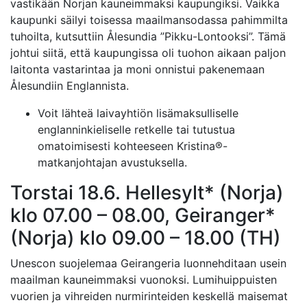
vastikään Norjan kauneimmaksi kaupungiksi. Vaikka
kaupunki säilyi toisessa maailmansodassa pahimmilta
tuhoilta, kutsuttiin Ålesundia ”Pikku-Lontooksi”. Tämä
johtui siitä, että kaupungissa oli tuohon aikaan paljon
laitonta vastarintaa ja moni onnistui pakenemaan
Ålesundiin Englannista.
Voit lähteä laivayhtiön lisämaksulliselle
englanninkieliselle retkelle tai tutustua
omatoimisesti kohteeseen Kristina®-
matkanjohtajan avustuksella.
Torstai 18.6. Hellesylt* (Norja)
klo 07.00 – 08.00, Geiranger*
(Norja) klo 09.00 – 18.00 (TH)
Unescon suojelemaa Geirangeria luonnehditaan usein
maailman kauneimmaksi vuonoksi. Lumihuippuisten
vuorien ja vihreiden nurmirinteiden keskellä maisemat