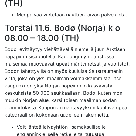
(TH)
Meripäivää vietetään nauttien laivan palveluista.
Torstai 11.6. Bodø (Norja) klo
08.00 – 18.00 (TH)
Bodø levittäytyy viehättävällä niemellä juuri Arktisen
napapiirin sisäpuolella. Kaupungin ympäristössä
maisemaa muovaavat upeat mäntymetsät ja vuoristot.
Bodøn lähettyvillä on myös kuuluisa Saltstraumenin
virta, joka on yksi maailman voimakkaimmista. Itse
kaupunki on yksi Norjan nopeimmin kasvavista
keskuksista 50 000 asukkaallaan. Bodø, kuten moni
muukin Norjan alue, kärsi toisen maailman sodan
pommitukista. Kaupungin nähtävyyksiin kuuluva upea
katedraali on kokonaan uudelleen rakennettu.
Voit lähteä laivayhtiön lisämaksulliselle
englanninkieliselle retkelle tai tutustua