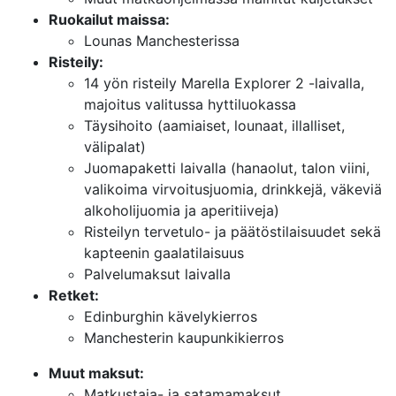
Ruokailut maissa:
Lounas Manchesterissa
Risteily:
14 yön risteily Marella Explorer 2 -laivalla,
majoitus valitussa hyttiluokassa
Täysihoito (aamiaiset, lounaat, illalliset,
välipalat)
Juomapaketti laivalla (hanaolut, talon viini,
valikoima virvoitusjuomia, drinkkejä, väkeviä
alkoholijuomia ja aperitiiveja)
Risteilyn tervetulo- ja päätöstilaisuudet sekä
kapteenin gaalatilaisuus
Palvelumaksut laivalla
Retket:
Edinburghin kävelykierros
Manchesterin kaupunkikierros
Muut maksut:
Matkustaja- ja satamamaksut