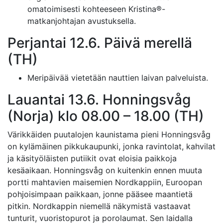
omatoimisesti kohteeseen Kristina®-
matkanjohtajan avustuksella.
Perjantai 12.6. Päivä merellä
(TH)
Meripäivää vietetään nauttien laivan palveluista.
Lauantai 13.6. Honningsvåg
(Norja) klo 08.00 – 18.00 (TH)
Värikkäiden puutalojen kaunistama pieni Honningsvåg
on kylämäinen pikkukaupunki, jonka ravintolat, kahvilat
ja käsityöläisten putiikit ovat eloisia paikkoja
kesäaikaan. Honningsvåg on kuitenkin ennen muuta
portti mahtavien maisemien Nordkappiin, Euroopan
pohjoisimpaan paikkaan, jonne pääsee maantietä
pitkin. Nordkappin niemellä näkymistä vastaavat
tunturit, vuoristopurot ja porolaumat. Sen laidalla