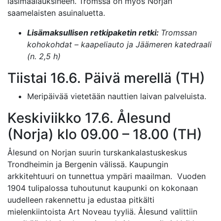
lasimaalauksineen. Tromssa on myös Norjan
saamelaisten asuinaluetta.
Lisämaksullisen retkipaketin retki:
Tromssan
kohokohdat – kaapeliauto ja Jäämeren katedraali
(n. 2,5 h)
Tiistai 16.6. Päivä merellä (TH)
Meripäivää vietetään nauttien laivan palveluista.
Keskiviikko 17.6. Ålesund
(Norja) klo 09.00 – 18.00 (TH)
Ålesund on Norjan suurin turskankalastuskeskus
Trondheimin ja Bergenin välissä. Kaupungin
arkkitehtuuri on tunnettua ympäri maailman. Vuoden
1904 tulipalossa tuhoutunut kaupunki on kokonaan
uudelleen rakennettu ja edustaa pitkälti
mielenkiintoista Art Noveau tyyliä. Ålesund valittiin