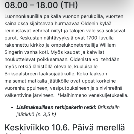
08.00 – 18.00 (TH)
Luonnonkauniilla paikalla vuonon perukoilla, vuorten
kainalossa sijaitsevaa hurmaavaa Oldenin kylää
reunustavat vehreät niityt ja talojen väleissä solisevat
purot. Keskustan nähtävyyksiä ovat 1700-luvulla
rakennettu kirkko ja ompelukonetehtailija William
Singerin vanha koti. Myös kaupat ja kahvilat
houkuttelevat poikkeamaan. Oldenista voi tehdään
myös retkiä lähistöllä olevalle, kuuluisalle
Briksdalsbreen laaksojäätikölle. Koko laakson
maisemat matkalla jäätikölle ovat upeat korkeine
vuorenhuippuineen, vesiputouksineen ja sinivihreänä
välkehtivine järvineen. *Maihinmeno venekuljetuksella.
Lisämaksullisen retkipaketin retki:
Briksdalin
jäätikkö (n. 3,5 h)
Keskiviikko 10.6. Päivä merellä