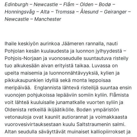
Edinburgh – Newcastle – Flåm – Olden – Bodø –
Honningsvåg – Alta – Tromssa – Ålesund – Geiranger –
Newcastle – Manchester
Ihaile keskiyön aurinkoa Jäämeren rannalla, nauti
Pohjolan kesän kuulaudesta ja luonnon jylhyydestä –
Pohjois-Norjaan ja vuonoseudulle suuntautuva risteily
tuo alkukesään aivan erityistä taikaa. Luvassa on
upeita maisemia ja luonnonnähtävyyksiä, kylien ja
pikkukaupunkien idylliä sekä monta leppoisaa
meripäivää. Englannista lähtevä risteilijä suuntaa ensin
vuonojen pohjukoissa lepääviin somiin kyliin. Flåmista
voit lähteä kuuluisalle junamatkalle vuorten syliin ja
Oldenista retkeillä ikijäätikölle. Bodøn ympäristön
vetonauloja ovat kauniit autiorannat ja voimakkaasta
vuorovesivirtauksestaan kuulu Saltstraumenin salmi.
Altan seudulla säväyttävät muinaiset kalliopiirrokset ja