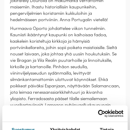
Jokiristeily Dourolla on makumatka verrattomiin
maisemiin. Ihastu historiallisiin kaupunkeihin,
pengerviljelmien koristamiin kukkuloihin ja
hedelmäiseen portviiniin. Anna Portugalin vietellä!
Hurmaava Oporto johdattelee viikon tunnelmiin.
Kauniisti ikääntynyt kaupunki on kaihoisaa fadoa,
kaakelein koristeltuja kirkkoja ja hämyisiä
portviinikellareita, joihin sopii poiketa maistiaisille. Sieltä
nouset laivaan, joka johtaa yhä uusiin houkutuksiin. Se
vie Bragan ja Vila Realin puutarhoille ja linnoituksille,
kirkoille ja kartanoille. Pinhãon seudulla,
viininviljelysseudun sydänmailla, levittyvät
silmänkantamattomiin ulottuvat köynnökset. Ehkä
poikkeat päiväksi Espanjaan, näyttävään Salamancaan,
jota leimaa renessanssiarkkitehtuuri ja ikivanha
yliopisto. Ferradosasta pääset tilalle siemailemaan
vuosikertaviinejä. Lamegon pyhiinvaelluskaupungin
silmäteränä on katedraali ja sinne johtava pitkä,
koristeellinen portaikko. Viikon päätteeksi palaat
Oportoon. Saat katsella kaupunkia ja joen yli kaartuvia
Suostumus
Yksityiskohdat
Tietoja