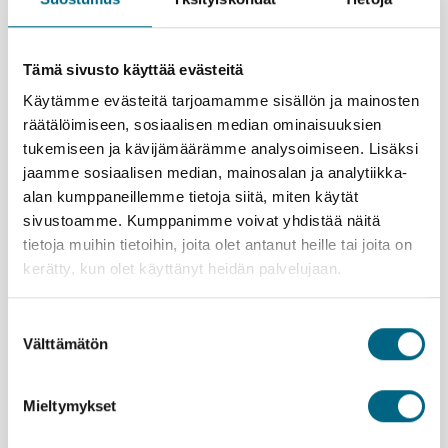
vanhoja, kuvauksellisia siltoja vielä kertaalleen
iltavalaistuksessa.
Tämä sivusto käyttää evästeitä
Elämysvinkkejä risteilylle
Käytämme evästeitä tarjoamamme sisällön ja mainosten
räätälöimiseen, sosiaalisen median ominaisuuksien
Tutustu portviinin tekoon vanhoissa tunnelmallisissa
tukemiseen ja kävijämäärämme analysoimiseen. Lisäksi
viinikellareissa, jotka sijaitsevat joen varrella Porton
kupeessa. Kierrokset päättyvät maistiaisiin.
jaamme sosiaalisen median, mainosalan ja analytiikka-
Nauti historiallisen viininviljelysseudun idyllisistä
alan kumppaneillemme tietoja siitä, miten käytät
maisemista risteilyveneen kyydissä. Mutkittelevan
sivustoamme. Kumppanimme voivat yhdistää näitä
joen varrella levittyvät valkoiseksi kalkitut kylät ja
tietoja muihin tietoihin, joita olet antanut heille tai joita on
kukkulat, joiden jyrkkiä rinteitä koristavat
kerätty, kun olet käyttänyt heidän palvelujaan.
viiniviljelmät.
Kulje Salamancan historiallisessa
Suostumuksen
vanhassakaupungissa, joka on UNESCOn
Välttämätön
valinta
maailmanperintökohde. Näe ikivanha, maineikas
yliopisto, kaksi komeaa katedraalia ja istahda
lasilliselle yhdelle Espanjan kauneimmista aukiosta –
Mieltymykset
Plaza Mayorille.