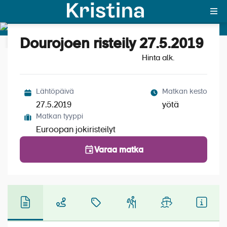
Dourojoen risteily 27.5.2019
Katso kuvat (4)
MAJAKKA-portaali
Hinta alk.
Yksin matkalle?
Lähtöpäivä
Matkan kesto
Äkkilähdöt
27.5.2019
yötä
Matkan tyyppi
Suosikit
Euroopan jokiristeilyt
OTA YHTEYTTÄ
Varaa matka
Kohteet
Matkatyypit
Matkakalenteri