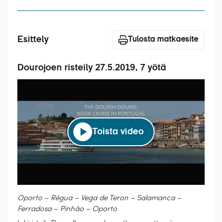
Laivat
Hyvä tietää
Esittely
Tulosta matkaesite
Meistä
Dourojoen risteily 27.5.2019, 7 yötä
Toista video
Oporto – Régua – Vega de Teron – Salamanca –
Ferradosa – Pinhão – Oporto