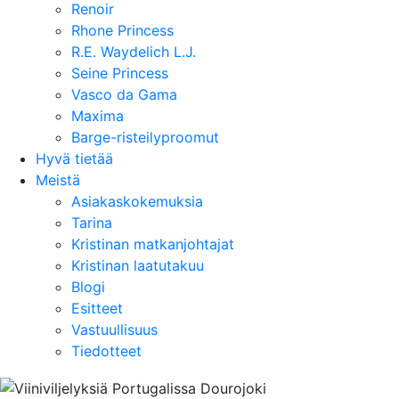
Renoir
Rhone Princess
R.E. Waydelich L.J.
Seine Princess
Vasco da Gama
Maxima
Barge-risteilyproomut
Hyvä tietää
Meistä
Asiakaskokemuksia
Tarina
Kristinan matkanjohtajat
Kristinan laatutakuu
Blogi
Esitteet
Vastuullisuus
Tiedotteet