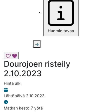
Huomioitavaa
Lisää risteily suosikkeihin
Dourojoen risteily
2.10.2023
Hinta alk.
Lähtöpäivä
2.10.2023
Matkan kesto
7 yötä