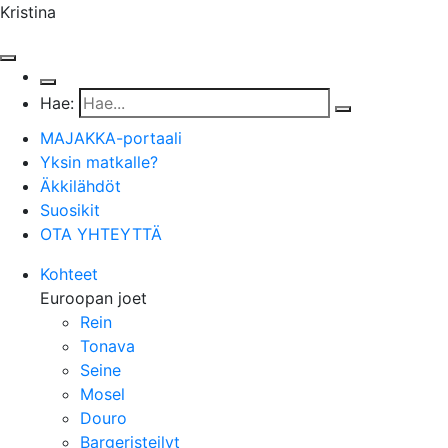
Kristina
Hae:
MAJAKKA-portaali
Yksin matkalle?
Äkkilähdöt
Suosikit
OTA YHTEYTTÄ
Kohteet
Euroopan joet
Rein
Tonava
Seine
Mosel
Douro
Bargeristeilyt