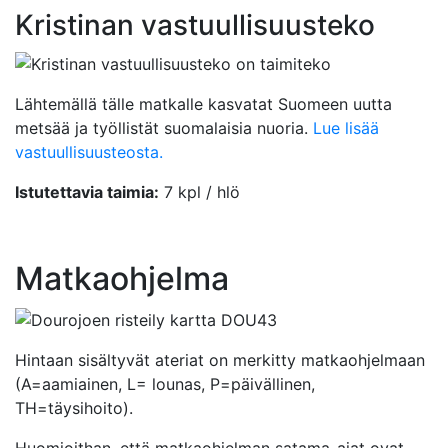
Kristinan vastuullisuusteko
Lähtemällä tälle matkalle kasvatat Suomeen uutta
metsää ja työllistät suomalaisia nuoria.
Lue lisää
vastuullisuusteosta.
Istutettavia taimia:
7 kpl / hlö
Matkaohjelma
Hintaan sisältyvät ateriat on merkitty matkaohjelmaan
(A=aamiainen, L= lounas, P=päivällinen,
TH=täysihoito).
Huomioithan, että matkaohjelman satama-ajat ovat