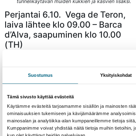
tunnelikäytävän muiden kukkien ja kasvien lisäksi.
Perjantai 6.10. Vega de Teron,
laiva lähtee klo 09.00 – Barca
d’Alva, saapuminen klo 10.00
(TH)
Barca d’Alvan unelias portugalilaiskylä sijaitsee
kauniissa maisemissa Douro-joen varrella, aivan
Espanjan rajan tuntumassa. Kylää ympäröivät vuoret ja
Suostumus
Yksityiskohdat
maaseutu viiniviljelmineen sekä oliivi- ja
mantelipuineen. Mukulakivikujilla on muutamia
pikkupuoteja ja kahviloita. Kylä toimii matkailijoille
Tämä sivusto käyttää evästeitä
tukikohtana, josta suunnata retkelle Espanjan puolelle,
Käytämme evästeitä tarjoamamme sisällön ja mainosten räät
Salamancaan.
ominaisuuksien tukemiseen ja kävijämäärämme analysoimise
Lisämaksullinen retki: Salamanca, sis. lounaan
mainosalan ja analytiikka-alan kumppaneillemme tietoja siit
(n. 10,5 h), 93 € (retki ei kuulu retkipakettiin)
Kumppanimme voivat yhdistää näitä tietoja muihin tietoihin, joit
Laivaannousu Vega de Teronissa.
kun olet käyttänyt heidän palvelujaan.