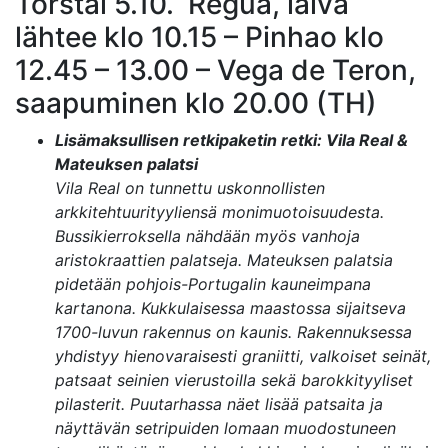
Torstai 5.10. Régua, laiva
lähtee klo 10.15 – Pinhao klo
12.45 – 13.00 – Vega de Teron,
saapuminen klo 20.00 (TH)
Lisämaksullisen retkipaketin retki: Vila Real &
Mateuksen palatsi
Vila Real on tunnettu uskonnollisten
arkkitehtuurityyliensä monimuotoisuudesta.
Bussikierroksella nähdään myös vanhoja
aristokraattien palatseja. Mateuksen palatsia
pidetään pohjois-Portugalin kauneimpana
kartanona. Kukkulaisessa maastossa sijaitseva
1700-luvun rakennus on kaunis. Rakennuksessa
yhdistyy hienovaraisesti graniitti, valkoiset seinät,
patsaat seinien vierustoilla sekä barokkityyliset
pilasterit. Puutarhassa näet lisää patsaita ja
näyttävän setripuiden lomaan muodostuneen