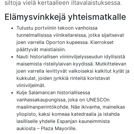
siltoja vielä kertaalleen iltavalaistuksessa.
Elämysvinkkejä yhteismatkalle
Tutustu portviinin tekoon vanhoissa
tunnelmallisissa viinikellareissa, jotka sijaitsevat
joen varrella Oporton kupeessa. Kierrokset
päättyvät maistiaisiin.
Nauti historiallisen viininviljelysseudun idyllisistä
maisemista risteilylaivan kyydissä. Mutkittelevan
joen varrella levittyvät valkoiseksi kalkitut kylät ja
kukkulat, joiden jyrkkiä rinteitä koristavat
viiniviljelmät.
Kulje Salamancan historiallisessa
vanhassakaupungissa, joka on UNESCOn
maailmanperintökohde. Näe ikivanha, maineikas
yliopisto, kaksi komeaa katedraalia ja istahda
lasilliselle yhdelle Espanjan kauneimmista
aukiosta – Plaza Mayorille.