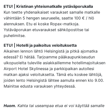
ETU! |
Kristinan yhteismatkalle ystäväporukalla
Kun teette yhdenaikaiset varaukset samalle matkalle
vähintään 5 hengen seurueelle, saatte 100 € / hlö
alennuksen. Etu ei koske Ropax-matkoja.
Ystäväporukan etuvaraukset sähköpostitse tai
puhelimitse.
ETU! | Hotelli ja paikoitus veloituksetta
Aikainen lennon lähtö Helsingistä ja pitkä ajomatka
edessä? Ei hätää. Tarjoamme pääkaupunkiseudun
ulkopuolelta tuleville asiakkaillemme hotellimajoituksen
Airport Hotel Skylinessa ja parkkipaikan autollesi
matkan ajaksi veloituksetta. Tämä etu koskee lähtöjä,
joiden lento Helsingistä lähtee aamulla ennen klo 9.00.
Mainitse edusta varauksen yhteydessä.
Huom.
Kahta tai useampaa etua ei voi käyttää samalle