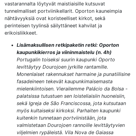
vastarannalta löytyvät maistiaisille kutsuvat
tunnelmalliset portviinikellarit. Oporton kauneimpia
nähtävyyksiä ovat koristeelliset kirkot, sekä
perinteisen tyylinsä säilyttäneet kahvilat ja
erikoisliikkeet.
Lisämaksullisen retkipaketin retki: Oporton
kaupunkikierros ja viininmaistelu (n. 4h)
Portugalin toiseksi suurin kaupunki Oporto
levittäytyy Dourojoen jyrkille rantamille.
Monenlaiset rakennukset harmaine ja punatiilisine
fasadeineen tekevät kaupunkimaisemasta
mielenkiintoisen. Vierailemme Palácio da Bolsa -
palatsissa tutustuen sen loisteliaisiin huoneisiin,
sekä Igreja de São Franciscossa, jota kutsutaan
myös kultaiseksi kirkoksi. Parhaiten kaupunki
kuitenkin tunnetaan portviinistään, jota
valmistetaan Dourojoen rannoille levittäytyvien
viljelmien rypäleistä. Vila Nova de Gaiassa