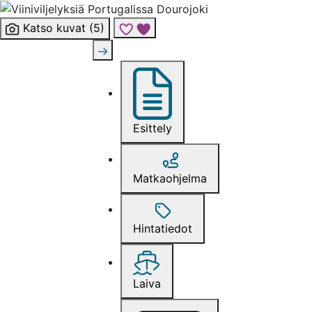
Katso kuvat (5)
Lisää risteily suosikkeihin
Esittely
Matkaohjelma
Hintatiedot
Laiva