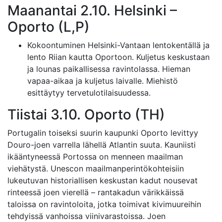
Maanantai 2.10. Helsinki –
Oporto (L,P)
Kokoontuminen Helsinki-Vantaan lentokentällä ja
lento Riian kautta Oportoon. Kuljetus keskustaan
ja lounas paikallisessa ravintolassa. Hieman
vapaa-aikaa ja kuljetus laivalle. Miehistö
esittäytyy tervetulotilaisuudessa.
Tiistai 3.10. Oporto (TH)
Portugalin toiseksi suurin kaupunki Oporto levittyy
Douro-joen varrella lähellä Atlantin suuta. Kauniisti
ikääntyneessä Portossa on menneen maailman
viehätystä. Unescon maailmanperintökohteisiin
lukeutuvan historiallisen keskustan kadut nousevat
rinteessä joen vierellä – rantakadun värikkäissä
taloissa on ravintoloita, jotka toimivat kivimuureihin
tehdyissä vanhoissa viinivarastoissa. Joen