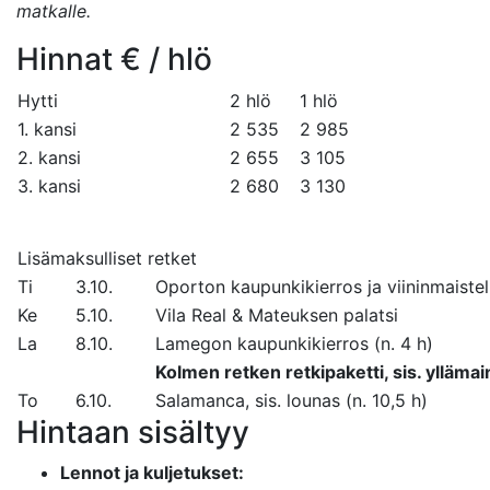
matkalle.
Hinnat € / hlö
Hytti
2 hlö
1 hlö
1. kansi
2 535
2 985
2. kansi
2 655
3 105
3. kansi
2 680
3 130
Lisämaksulliset retket
Ti
3.10.
Oporton kaupunkikierros ja viininmaistelu
Ke
5.10.
Vila Real & Mateuksen palatsi
La
8.10.
Lamegon kaupunkikierros (n. 4 h)
Kolmen retken retkipaketti, sis. yllämai
To
6.10.
Salamanca, sis. lounas (n. 10,5 h)
Hintaan sisältyy
Lennot ja kuljetukset: