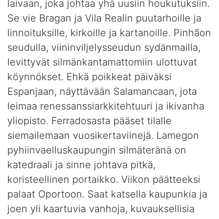
laivaan, joka johtaa yhä uusiin houkutuksiin.
Se vie Bragan ja Vila Realin puutarhoille ja
linnoituksille, kirkoille ja kartanoille. Pinhãon
seudulla, viininviljelysseudun sydänmailla,
levittyvät silmänkantamattomiin ulottuvat
köynnökset. Ehkä poikkeat päiväksi
Espanjaan, näyttävään Salamancaan, jota
leimaa renessanssiarkkitehtuuri ja ikivanha
yliopisto. Ferradosasta pääset tilalle
siemailemaan vuosikertaviinejä. Lamegon
pyhiinvaelluskaupungin silmäteränä on
katedraali ja sinne johtava pitkä,
koristeellinen portaikko. Viikon päätteeksi
palaat Oportoon. Saat katsella kaupunkia ja
joen yli kaartuvia vanhoja, kuvauksellisia