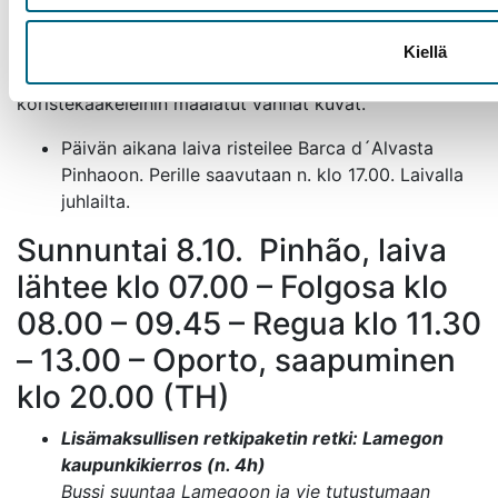
Viinitilojen ja -köynnösten ympäröimä rauhaisa
pikkukaupunki virkistyy syksyisin sadonkorjuun aikaan.
Kiellä
Viininviljelystä kertovat myös juna-aseman
koristekaakeleihin maalatut vanhat kuvat.
Päivän aikana laiva risteilee Barca d´Alvasta
Pinhaoon. Perille saavutaan n. klo 17.00. Laivalla
juhlailta.
Sunnuntai 8.10. Pinhão, laiva
lähtee klo 07.00 – Folgosa klo
08.00 – 09.45 – Regua klo 11.30
– 13.00 – Oporto, saapuminen
klo 20.00 (TH)
Lisämaksullisen retkipaketin retki: Lamegon
kaupunkikierros (n. 4h)
Bussi suuntaa Lamegoon ja vie tutustumaan