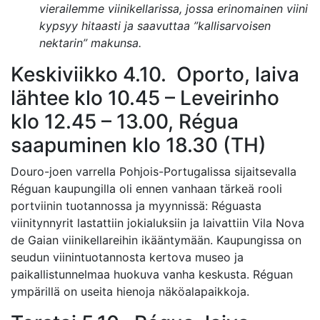
vierailemme viinikellarissa, jossa erinomainen viini
kypsyy hitaasti ja saavuttaa ”kallisarvoisen
nektarin” makunsa.
Keskiviikko 4.10. Oporto, laiva
lähtee klo 10.45 – Leveirinho
klo 12.45 – 13.00, Régua
saapuminen klo 18.30 (TH)
Douro-joen varrella Pohjois-Portugalissa sijaitsevalla
Réguan kaupungilla oli ennen vanhaan tärkeä rooli
portviinin tuotannossa ja myynnissä: Réguasta
viinitynnyrit lastattiin jokialuksiin ja laivattiin Vila Nova
de Gaian viinikellareihin ikääntymään. Kaupungissa on
seudun viinintuotannosta kertova museo ja
paikallistunnelmaa huokuva vanha keskusta. Réguan
ympärillä on useita hienoja näköalapaikkoja.