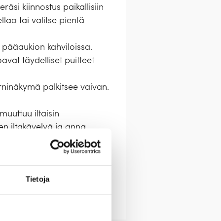
äsi kiinnostus paikallisiin
laa tai valitse pientä
 pääaukion kahviloissa.
vat täydelliset puitteet
torninäkymä palkitsee vaivan.
muuttuu iltaisin
ten iltakävelyä ja anna
 työllistät suomalaisia
Tietoja