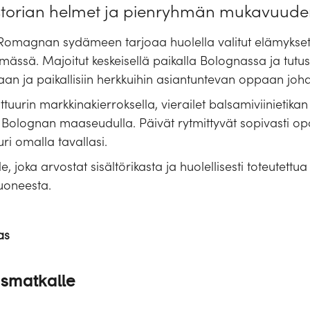
istorian helmet ja pienryhmän mukavuude
-Romagnan sydämeen tarjoaa huolella valitut elämykset
ssä. Majoitut keskeisellä paikalla Bolognassa ja tutus
n ja paikallisiin herkkuihin asiantuntevan oppaan johd
uurin markkinakierroksella, vierailet balsamiviinietikan v
 Bolognan maaseudulla. Päivät rytmittyvät sopivasti opa
uri omalla tavallasi.
, joka arvostat sisältörikasta ja huolellisesti toteutettu
uoneesta.
as
ismatkalle