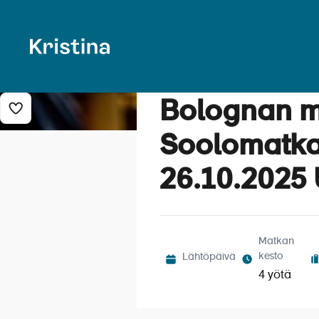
Bolognan m
Lisää risteily suosikkeihin
Soolomatk
26.10.2025
Matkan
kesto
Lähtöpäivä
4 yötä