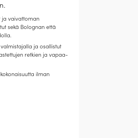
n.
 ja vaivattoman
tut sekä Bolognan että
olla.
almistajalla ja osallistut
stettujen retkien ja vapaa-
a kokonaisuutta ilman