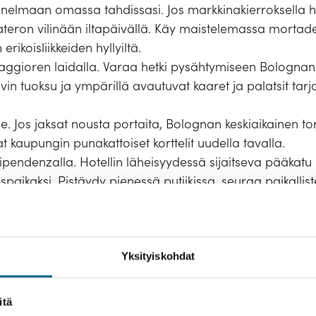
nelmaan omassa tahdissasi. Jos markkinakierroksella her
lateron vilinään iltapäivällä. Käy maistelemassa mortadel
 erikoisliikkeiden hyllyiltä.
ggioren laidalla. Varaa hetki pysähtymiseen Bolognan
n tuoksu ja ympärillä avautuvat kaaret ja palatsit tarjoa
lle. Jos jaksat nousta portaita, Bolognan keskiaikainen 
kaupungin punakattoiset korttelit uudella tavalla.
dipendenzalla. Hotellin läheisyydessä sijaitseva pääkatu 
paikaksi. Pistäydy pienessä putiikissa, seuraa paikallis
ieleen rauhassa.
temällä tälle matkalle kasvatat Suomeen uutta metsää ja
Yksityiskohdat
a.
Lue lisää vastuullisuusteosta.
itä