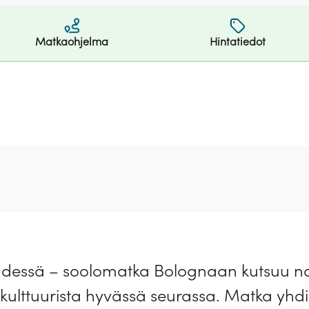
Matkaohjelma
Hintatiedot
hdessä – soolomatka Bolognaan kutsuu na
 kulttuurista hyvässä seurassa. Matka yhd