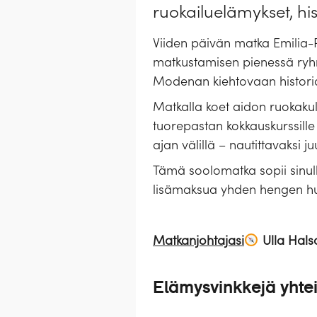
ruokailuelämykset, h
Viiden päivän matka Emilia
matkustamisen pienessä ryhmä
Modenan kiehtovaan historiaa
Matkalla koet aidon ruokakultt
tuorepastan kokkauskurssille
ajan välillä – nautittavaksi ju
Tämä soolomatka sopii sinulle
lisämaksua yhden hengen h
Matkanjohtajasi
Ulla Hals
Elämysvinkkejä yhte