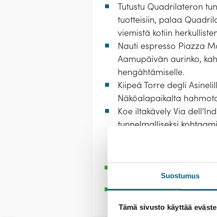
Tutustu Quadrilateron tun
tuotteisiin, palaa Quadri
viemistä kotiin herkullisten
Nauti espresso Piazza Ma
Aamupäivän aurinko, kahvi
hengähtämiselle.
Kiipeä Torre degli Asineli
Näköalapaikalta hahmotat 
Koe iltakävely Via dell’In
tunnelmalliseksi kohtaamis
Bolognan ilmeen jäädä m
Läh
Suostumus
nuori
Tämä sivusto käyttää eväste