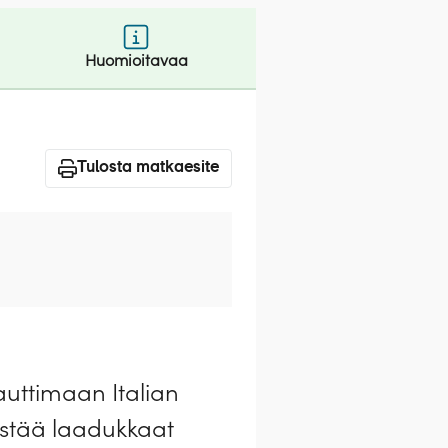
Huomioitavaa
Tulosta matkaesite
uttimaan Italian
istää laadukkaat