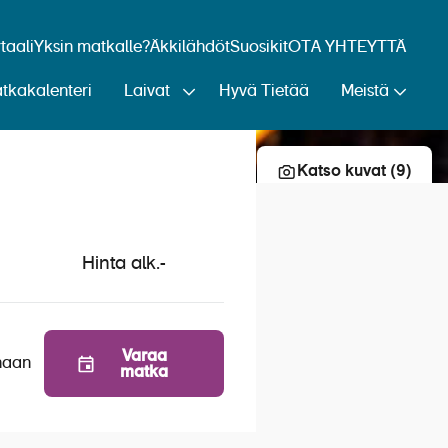
aali
Yksin matkalle?
Äkkilähdöt
Suosikit
OTA YHTEYTTÄ
tkakalenteri
Laivat
Hyvä Tietää
Meistä
Lisää risteily suosikkeihin
Katso kuvat (9)
Hinta alk.
-
Varaa
naan
matka