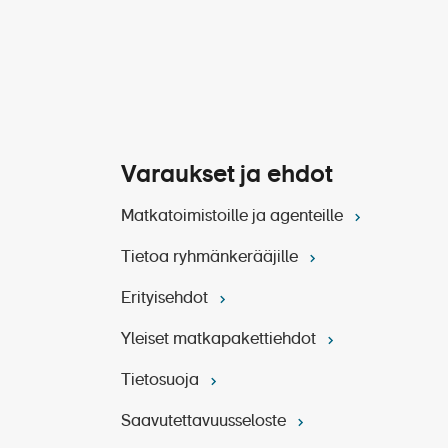
yhteinen illallinen nautitaan
iitin seuraan kaupungin
ea fine dining -kokemus.
ittämänä sata vuotta
Varaukset ja ehdot
Matkatoimistoille ja agenteille
Tietoa ryhmänkerääjille
Erityisehdot
Yleiset matkapakettiehdot
Tietosuoja
Saavutettavuusseloste