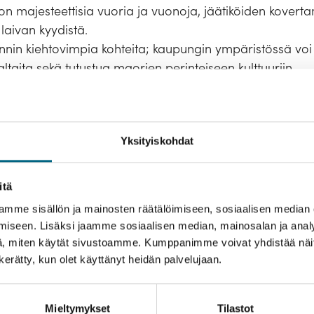
ton majesteettisia vuoria ja vuonoja, jäätiköiden kovert
laivan kyydistä.
in kiehtovimpia kohteita; kaupungin ympäristössä voi 
altaita sekä tutustua maorien perinteiseen kulttuuriin.
usteko
Yksityiskohdat
svatat Suomeen uutta metsää ja työllistät suomalaisia
usteosta.
itä
ö
mme sisällön ja mainosten räätälöimiseen, sosiaalisen median
iseen. Lisäksi jaamme sosiaalisen median, mainosalan ja analy
us
Hyvä tietää
Tekniset tiedot ja laivakartta
, miten käytät sivustoamme. Kumppanimme voivat yhdistää näitä t
n kerätty, kun olet käyttänyt heidän palvelujaan.
ssaolon ja kunnon. Tällä risteilyllä passin tulee olla v
Varausohje
vitset uuden passin, hanki se ajoissa.
tkan kokonaishintaa ennen matkustajatietojen täyttämistä
annin sähköisten matkustuslupien hankintaohjeet lähete
Mieltymykset
Tilastot
2 hlö