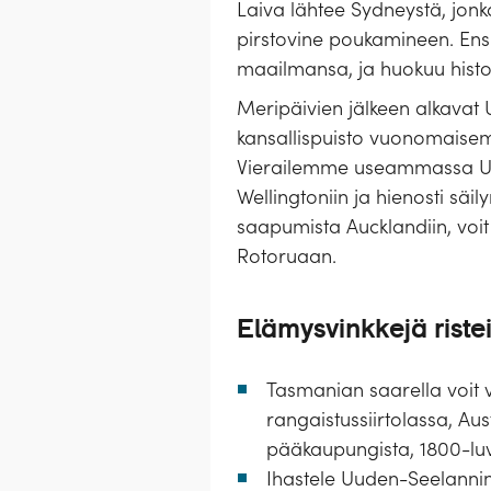
Laiva lähtee Sydneystä, jon
pirstovine poukamineen. En
maailmansa, ja huokuu histo
Meripäivien jälkeen alkavat
kansallispuisto vuonomaisemi
Vierailemme useammassa Uu
Wellingtoniin ja hienosti sä
saapumista Aucklandiin, voit
Rotoruaan.
Elämysvinkkejä ristei
Tasmanian saarella voit 
rangaistussiirtolassa, Au
pääkaupungista, 1800-luv
Ihastele Uuden-Seelannin 