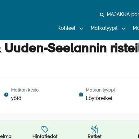
MAJAKKA-port
Kohteet
Matkatyypit
Ma
& Uuden-Seelannin ristei
Matkan kesto
Matkan tyyppi
yötä
Löytöretket
jelma
Hintatiedot
Retket