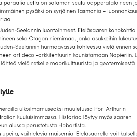
ka paraatialuetta on sataman seutu oopperataloineen j
simmäinen pysäkki on syrjäinen Tasmania – luonnonkau
riaa.
 Uuden-Seelannin luontoihmeet. Eteläsaaren kohokohtia 
neen sekä Otagon niemimaa, jonka asukkeihin lukeutuvat
den-Seelannin hurmaavassa kohteessa vielä ennen s
ilyneen art deco -arkkitehtuurin kaunistamaan Napieriin
 lähteä vielä retkelle maorikulttuurista ja geotermisest
lylle
vierailla ulkoilmamuseoksi muutetussa Port Arthurin
stralian kuuluisimmassa. Historiaa löytyy myös saaren
un alussa perustetusta Hobartista.
upeita, vaihtelevia maisemia. Eteläsaarella voit katsell