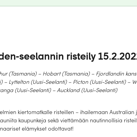
den-seelannin risteily 15.2.202
thur (Tasmania) – Hobart (Tasmania) – Fjordlandin kans
 – Lyttelton (Uusi-Seelanti) – Picton (Uusi-Seelanti) – W
ranga (Uusi-Seelanti) – Auckland (Uusi-Seelanti)
unelmien kiertomatkalle risteillen – ihailemaan Australia
uniita kaupunkeja sekä viettämään nautinnollisia riste
ulinaariset elämykset odottavat!