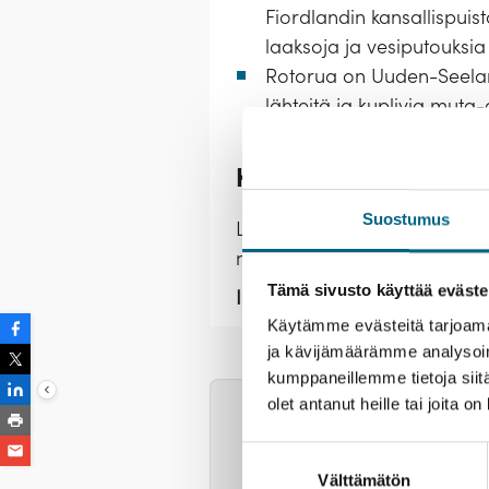
Fiordlandin kansallispuis
laaksoja ja vesiputouksia 
Rotorua on Uuden-Seelann
lähteitä ja kuplivia muta-
Kristinan vastuullisu
Suostumus
Lähtemällä tälle matkalle ka
nuoria.
Lue lisää vastuullisu
Tämä sivusto käyttää eväste
Istutettavia taimia:
18 kpl / hl
Käytämme evästeitä tarjoama
ja kävijämäärämme analysoim
Esittely
Palvelut
Majoit
kumppaneillemme tietoja siitä
olet antanut heille tai joita o
Varmistathan passin voima
matkan jälkeen. Mikäli tar
Suostumuksen
Voit tarkastella ma
Australian ja Uuden-Seel
Välttämätön
valinta
Hytti