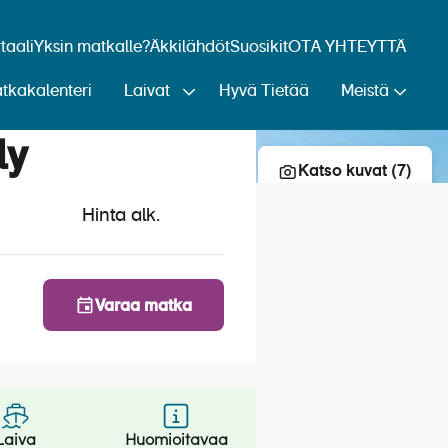
aali
Yksin matkalle?
Äkkilähdöt
Suosikit
OTA YHTEYTTÄ
tkakalenteri
Laivat
Hyvä Tietää
Meistä
Lisää risteily suosikkeihin
ly
Katso kuvat (7)
Hinta alk.
Varaa matka
Laiva
Huomioitavaa