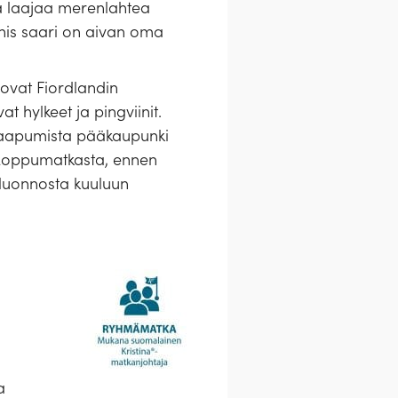
a laajaa merenlahtea
nis saari on aivan oma
ovat Fiordlandin
 hylkeet ja pingviinit.
aapumista pääkaupunki
. Loppumatkasta, ennen
ä luonnosta kuuluun
a