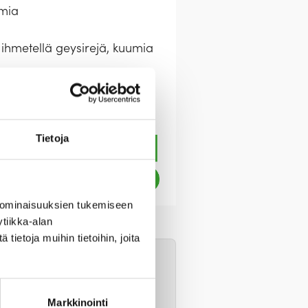
amia
ihmetellä geysirejä, kuumia
Tietoja
 ominaisuuksien tukemiseen
tiikka-alan
ietoja muihin tietoihin, joita
oimassa vähintään 6 kk
, kun valitset ensin
tään erikseen.
Markkinointi
1 hlö