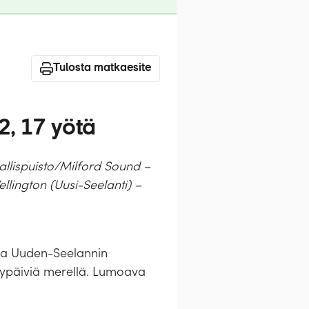
Tulosta matkaesite
2, 17 yötä
allispuisto/Milford Sound –
ellington (Uusi-Seelanti) –
n ja Uuden-Seelannin
ilypäiviä merellä. Lumoava