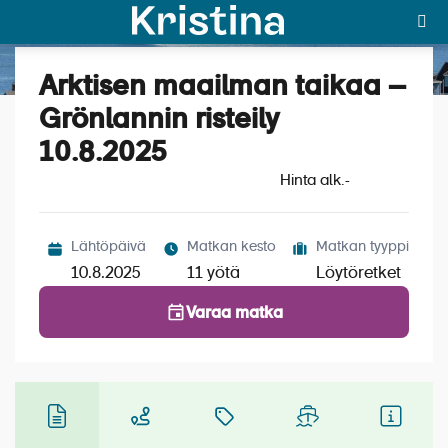
Arktisen maailman taikaa –
Katso kuvat (6)
MAJAKKA-portaali
Grönlannin risteily
10.8.2025
Yksin matkalle?
Hinta alk.
-
Äkkilähdöt
Suosikit
Lähtöpäivä
Matkan kesto
Matkan tyyppi
10.8.2025
11 yötä
Löytöretket
OTA YHTEYTTÄ
Varaa matka
Kohteet
Matkatyypit
Matkakalenteri