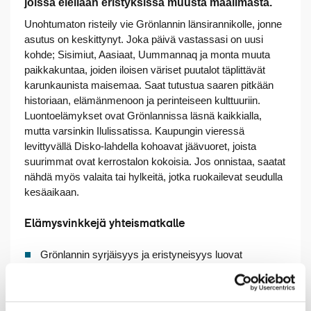
joissa elellään eristyksissä muusta maailmasta.
Unohtumaton risteily vie Grönlannin länsirannikolle, jonne
asutus on keskittynyt. Joka päivä vastassasi on uusi
kohde; Sisimiut, Aasiaat, Uummannaq ja monta muuta
paikkakuntaa, joiden iloisen väriset puutalot täplittävät
karunkaunista maisemaa. Saat tutustua saaren pitkään
historiaan, elämänmenoon ja perinteiseen kulttuuriin.
Luontoelämykset ovat Grönlannissa läsnä kaikkialla,
mutta varsinkin Ilulissatissa. Kaupungin vieressä
levittyvällä Disko-lahdella kohoavat jäävuoret, joista
suurimmat ovat kerrostalon kokoisia. Jos onnistaa, saatat
nähdä myös valaita tai hylkeitä, jotka ruokailevat seudulla
kesäaikaan.
Elämysvinkkejä yhteismatkalle
Grönlannin syrjäisyys ja eristyneisyys luovat
poikkeuksellisen kiehtovan tunnelman, jonka aistit
kaikkialla. Maailman suurin saari on valtaosaltaan
jäätiköiden peitossa ja asukkaita on vain vajaat 60