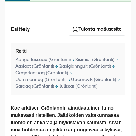
Laivat
Hyvä tietää
Esittely
Meistä
Tulosta matkaesite
Reitti
Kangerlussuaq (Grönlanti)
Sisimiut (Grönlanti)
Aasiaat (Grönlanti)
Qasigiannguit (Grönlanti)
Qeqertarsuaq (Grönlanti)
Uummannaq (Grönlanti)
Upernavik (Grönlanti)
Sarqaq (Grönlanti)
Ilulissat (Grönlanti)
Koe arktisen Grönlannin ainutlaatuinen lumo
mukavasti risteillen. Jäätiköiden valtakunnassa
luonto on ankaraa ja mykistävän kaunista. Aivan
oma hohtonsa on pikkukaupungeissa ja kylissä,