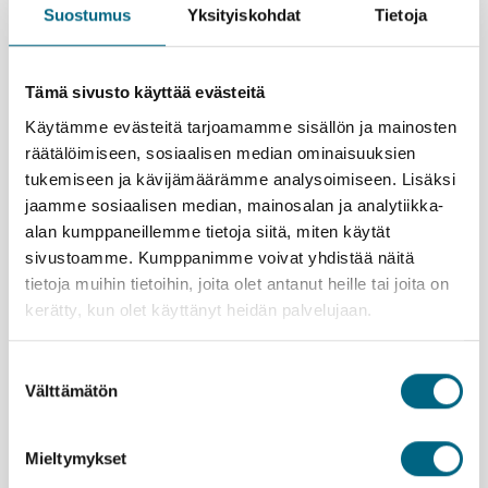
000.
Suostumus
Yksityiskohdat
Tietoja
Ilulissatin jäävuono on Unescon
maailmanperintökohde. Maisemat ovat hyytävän
hienot jäätiköineen ja eri turkoosin sävyissä hohtavine
Tämä sivusto käyttää evästeitä
jäävuorineen, jotka lipuvat hiljalleen Disko-lahteen.
Käytämme evästeitä tarjoamamme sisällön ja mainosten
Retket maissa tarjoavat monenlaisia elämyksiä.
Niiden vastapainoksi on mukava rentoutua
räätälöimiseen, sosiaalisen median ominaisuuksien
risteilylaivalla täysihoidosta, palveluista ja ohjelmasta
tukemiseen ja kävijämäärämme analysoimiseen. Lisäksi
nauttien. Maisemia kelpaa ihailla ympäri vuorokauden;
jaamme sosiaalisen median, mainosalan ja analytiikka-
kesäyöt ovat elokuussakin valoisia.
alan kumppaneillemme tietoja siitä, miten käytät
sivustoamme. Kumppanimme voivat yhdistää näitä
tietoja muihin tietoihin, joita olet antanut heille tai joita on
kerätty, kun olet käyttänyt heidän palvelujaan.
Suostumuksen
Lähtemällä tälle matkalle kasvatat Suomeen uutta metsää
Välttämätön
valinta
ja työllistät suomalaisia nuoria.
Lue lisää
vastuullisuusteosta.
Mieltymykset
Hamburg