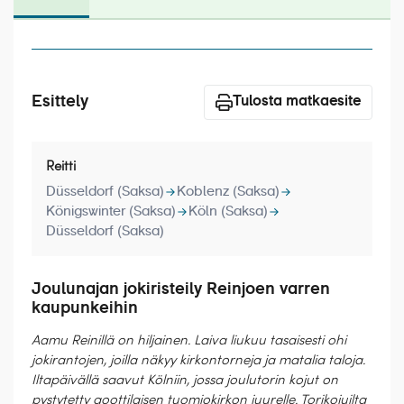
Laivat
Hyvä tietää
Meistä
Esittely
Tulosta matkaesite
Reitti
Düsseldorf (Saksa)
Koblenz (Saksa)
Königswinter (Saksa)
Köln (Saksa)
Düsseldorf (Saksa)
Joulunajan jokiristeily Reinjoen varren
kaupunkeihin
Aamu Reinillä on hiljainen. Laiva liukuu tasaisesti ohi
jokirantojen, joilla näkyy kirkontorneja ja matalia taloja.
Iltapäivällä saavut Kölniin, jossa joulutorin kojut on
pystytetty goottilaisen tuomiokirkon juurelle. Torikojuilta