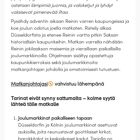
ostetaan lämpimiä juomia, ja valoketjut ja lyhdyt
valaisevat pimenevää iltaa.
Pysähdy adventin aikaan Reinin varren kaupungeissa ja
koe joulun odotus joella matkaten. Risteily alkaa
Düsseldorfista ja etenee Reinin vartta pitkin Saksan
historiallisiin kaupunkeihin. Matkan varrella nähdään
Reinin jokilaakson maisemia ja vieraillaan paikallisilla
joulumarkkinoilla. Ohjelmaan sisältyy opastettuja
kaupunkikierroksia sekä joulumarkkinoita
matkanjohtajan johdolla ja omatoimisesti tutustuen.
Matkanjohtajasi
vahvistuu lähempänä
Tarinat eivät synny sattumalta – kolme syytä
lähteä tälle matkalle
Joulumarkkinat paikalliseen tapaan
Düsseldorfin ja Kölnin joulumarkkinat asettuvat
aukioille, joita reunustavat goottilaiset kirkot,
barokkitalot ja keskiaikaiset kadut. Tarjolla on