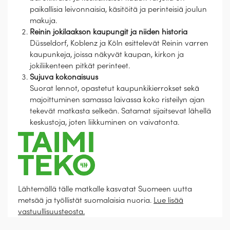
paikallisia leivonnaisia, käsitöitä ja perinteisiä joulun
makuja.
Reinin jokilaakson kaupungit ja niiden historia
Düsseldorf, Koblenz ja Köln esittelevät Reinin varren
kaupunkeja, joissa näkyvät kaupan, kirkon ja
jokiliikenteen pitkät perinteet.
Sujuva kokonaisuus
Suorat lennot, opastetut kaupunkikierrokset sekä
majoittuminen samassa laivassa koko risteilyn ajan
tekevät matkasta selkeän. Satamat sijaitsevat lähellä
keskustoja, joten liikkuminen on vaivatonta.
Lähtemällä tälle matkalle kasvatat Suomeen uutta
metsää ja työllistät suomalaisia nuoria.
Lue lisää
vastuullisuusteosta.
Esittely