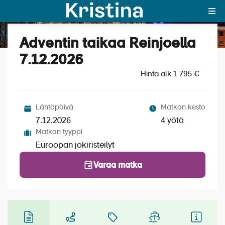
Adventin taikaa Reinjoella
Katso kuvat (6)
MAJAKKA-portaali
7.12.2026
Hinta alk.
Yksin matkalle?
1 795 €
Äkkilähdöt
Lähtöpäivä
Matkan kesto
Suosikit
7.12.2026
4 yötä
Matkan tyyppi
OTA YHTEYTTÄ
Euroopan jokiristeilyt
Kohteet
Varaa matka
Matkatyypit
Matkakalenteri