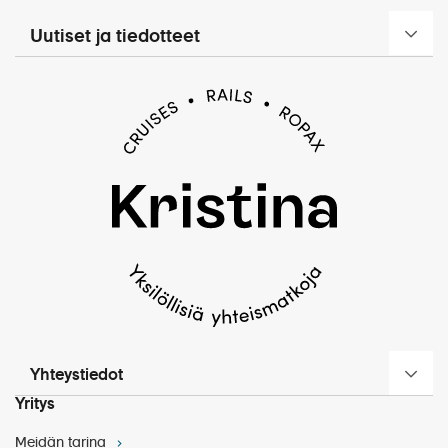
1.7.2018 voimaan tulleita erityis- ja peruutusehtoja.
Kehotamme hankkimaan peruutusturvan sisältävän
Uutiset ja tiedotteet
matkustaja- ja matkatavaravakuutuksen jo matkan
varausvaiheessa. Tarkista vakuutuksesi mahdolliset
vastuurajoitukset, jotka saattavat lisätä matkustajan
omaa vastuuta. On hyvä huomioida, että eri
Lisämaksusta: Volendam & Zaanse Schans
•
vakuutusyhtiöillä tämä vaihtelee erittäin
iltapäiväretki • 48 €
merkittävästi. Matkustaja on aina ensisijaisesti
Volendamissa tutustumme Gouda-juuston
vastuussa itse itsestään ja omaisuudestaan.
valmistukseen ja Zaanse Schansin ulkoilmamuseossa
Matkustajavakuutus korvaa vakuutusehtojen
perinteisiin taloihin, tuulimyllyihin ja
mukaan mm. odottamattomia ja äkillisiä
varastorakennuksiin.
sairastumisia ja tapaturmia. Jos matkustajalla ei ole
vakuutusta tai kyse ei ole esim. äkillisestä
sairastumisesta, vastaa matkustaja itse kuluistaan.
Vakuutuksen lisäksi suosittelemme hankkimaan
KELA:sta maksuttoman Eurooppalaisen
sairaanhoitokortin, jolla pääsee EU- ja Eta-maissa
Yhteystiedot
hoitoon myös pitkäaikaissairauden niin vaatiessa.
Matkavakuutuksissa näitä tilanteita on voitu rajata.
Yritys
Sairaalassa annetun hoidon hinta voi myös ylittää
Meidän tarina