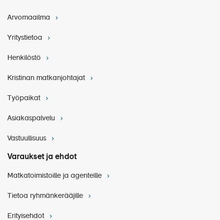
matkavakuutuksen hoitokaton.
Matkan vähimmäisosallistujamäärä on 15 hlö.
Arvomaailma
Yritystietoa
Kristina Cruisesin erityis- ja peruutusehdot
Yleiset matkapakettiehdot
Henkilöstö
Kristinan matkanjohtajat
HYVÄ TIETÄÄ MATKUSTAJILLE
Työpaikat
Asiakaspalvelu
Vastuullisuus
Varaukset ja ehdot
Matkatoimistoille ja agenteille
Tietoa ryhmänkerääjille
Erityisehdot