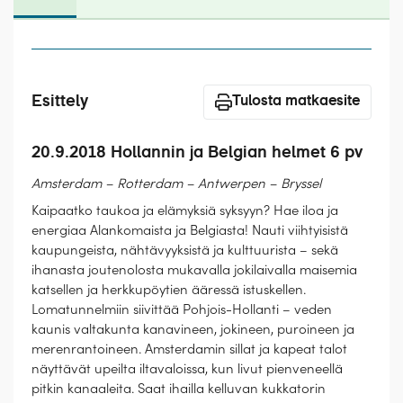
Laivat
Hyvä tietää
Meistä
Esittely
Tulosta matkaesite
20.9.2018 Hollannin ja Belgian helmet 6 pv
Amsterdam – Rotterdam – Antwerpen – Bryssel
Kaipaatko taukoa ja elämyksiä syksyyn? Hae iloa ja
energiaa Alankomaista ja Belgiasta! Nauti viihtyisistä
kaupungeista, nähtävyyksistä ja kulttuurista – sekä
ihanasta joutenolosta mukavalla jokilaivalla maisemia
katsellen ja herkkupöytien ääressä istuskellen.
Lomatunnelmiin siivittää Pohjois-Hollanti – veden
kaunis valtakunta kanavineen, jokineen, puroineen ja
merenrantoineen. Amsterdamin sillat ja kapeat talot
näyttävät upeilta iltavaloissa, kun livut pienveneellä
pitkin kanaaleita. Saat ihailla kelluvan kukkatorin