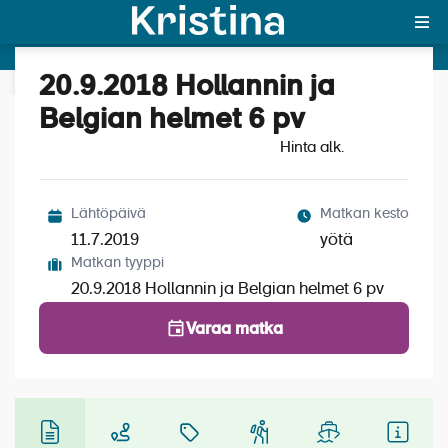
20.9.2018
Hollannin ja
20.9.2018 Hollannin ja
Katso kuvat (1)
Belgian
MAJAKKA-portaali
Belgian helmet 6 pv
helmet 6 pv
Hinta alk.
Yksin matkalle?
Äkkilähdöt
Lähtöpäivä
Matkan kesto
Suosikit
11.7.2019
yötä
Matkan tyyppi
OTA YHTEYTTÄ
20.9.2018 Hollannin ja Belgian helmet 6 pv
Kohteet
Varaa matka
Matkatyypit
Matkakalenteri