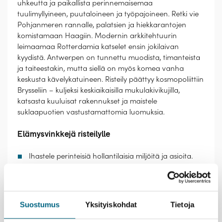
uhkeutta ja paikallista perinnemaisemaa
tuulimyllyineen, puutaloineen ja työpajoineen. Retki vie
Pohjanmeren rannalle, palatsien ja hiekkarantojen
komistamaan Haagiin. Modernin arkkitehtuurin
leimaamaa Rotterdamia katselet ensin jokilaivan
kyydistä. Antwerpen on tunnettu muodista, timanteista
ja taiteestakin, mutta siellä on myös komea vanha
keskusta kävelykatuineen. Risteily päättyy kosmopoliittiin
Brysseliin – kuljeksi keskiaikaisilla mukulakivikujilla,
katsasta kuuluisat rakennukset ja maistele
suklaapuotien vastustamattomia luomuksia.
Elämysvinkkejä risteilylle
Ihastele perinteisiä hollantilaisia miljöitä ja asioita.
Käyskentele pittoreskissa Volendamin kylässä, jonka
somissa, vanhoissa puutaloissa on puukenkä- ja
juustopuoteja. Zaanse Schansia kaunistavat
historialliset tuulimyllyt, puutalot ja museot.
Suostumus
Yksityiskohdat
Tietoja
Nauti ranskalaisen keittiön antimista ja kiireettömistä
aterioista kodikkaalla jokilaivalla. Maistele maissa