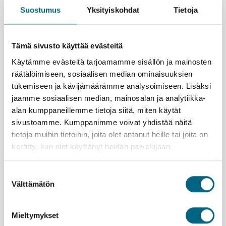
Suostumus
Yksityiskohdat
Tietoja
Tämä sivusto käyttää evästeitä
Käytämme evästeitä tarjoamamme sisällön ja mainosten
räätälöimiseen, sosiaalisen median ominaisuuksien
tukemiseen ja kävijämäärämme analysoimiseen. Lisäksi
Tapio Reingoldt
jaamme sosiaalisen median, mainosalan ja analytiikka-
alan kumppaneillemme tietoja siitä, miten käytät
sivustoamme. Kumppanimme voivat yhdistää näitä
tietoja muihin tietoihin, joita olet antanut heille tai joita on
kerätty, kun olet käyttänyt heidän palvelujaan.
Suostumuksen
Välttämätön
valinta
Mieltymykset