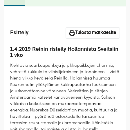
Laivat
Hyvä tietää
Meistä
Esittely
Tulosta matkaesite
1.4.2019 Reinin risteily Hollannista Sveitsiin
1 vko
Kiehtovia suurkaupunkeja ja pikkupaikkojen charmia,
vehreitä kukkuloita viiniviljelmineen ja linnoineen – vietä
hieno viikko keväisellä Reinillä. Hollannissa huumaa
Keukenhofin yltäkylläinen kukkapuutarha tuoksuineen
ja uskomattomine väreineen. Vesireittien ja siltojen
Amsterdamia katselet kanavaveneen kyydistä. Saksan
vilkkaissa keskuksissa on mukaansatempaavaa
energiaa. Nuorekas Düsseldorf on muotia, kulttuuria ja
huvittelua – pyörähdä ostoskaduilla tai suuntaa
terassien reunustamalle jokipromenadille. Kölnissäkin
voit shoppailla, tai maistella olutta ja ihastella