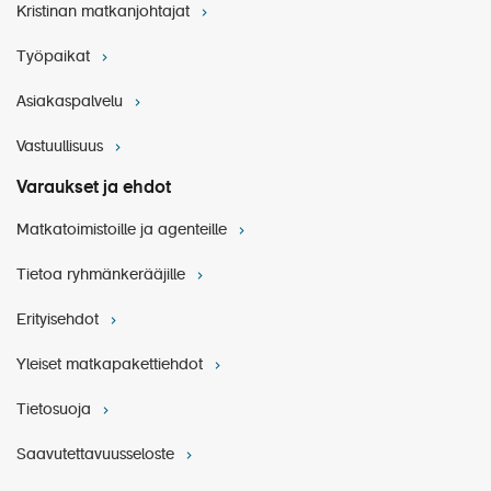
Kristinan matkanjohtajat
Sairaalassa annetun hoidon hinta voi myös ylittää
matkavakuutuksen hoitokaton.
Työpaikat
Matkan vähimmäisosallistujamäärä on 80 hlö
Asiakaspalvelu
Kristina Cruisesin erityis- ja peruutusehdot
Vastuullisuus
Lisämaksullinen retki:
Düsseldorfin kiertoajelu ● sisältyy
Yleiset matkapakettiehdot
retkipakettiin, yksittäin ostettuna 32 €
Varaukset ja ehdot
Matkatoimistoille ja agenteille
HYVÄ TIETÄÄ MATKUSTAJILLE
Tietoa ryhmänkerääjille
Erityisehdot
Yleiset matkapakettiehdot
Tietosuoja
Saavutettavuusseloste