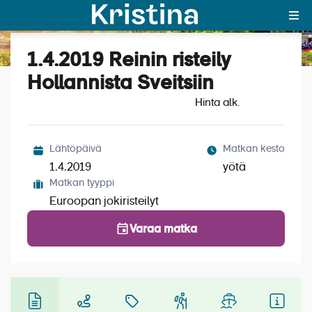
1.4.2019 Reinin risteily
Katso kuvat (4)
MAJAKKA-portaali
Hollannista Sveitsiin
Hinta alk.
Yksin matkalle?
Äkkilähdöt
Lähtöpäivä
Matkan kesto
Suosikit
1.4.2019
yötä
Matkan tyyppi
OTA YHTEYTTÄ
Euroopan jokiristeilyt
Kohteet
Varaa matka
Matkatyypit
Matkakalenteri