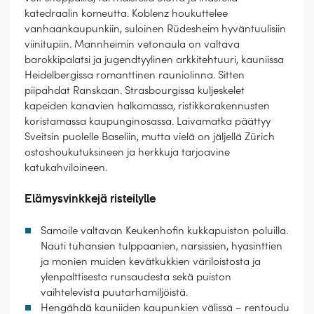
katedraalin komeutta. Koblenz houkuttelee
vanhaankaupunkiin, suloinen Rüdesheim hyväntuulisiin
viinitupiin. Mannheimin vetonaula on valtava
barokkipalatsi ja jugendtyylinen arkkitehtuuri, kauniissa
Heidelbergissa romanttinen rauniolinna. Sitten
piipahdat Ranskaan. Strasbourgissa kuljeskelet
kapeiden kanavien halkomassa, ristikkorakennusten
koristamassa kaupunginosassa. Laivamatka päättyy
Sveitsin puolelle Baseliin, mutta vielä on jäljellä Zürich
ostoshoukutuksineen ja herkkuja tarjoavine
katukahviloineen.
Elämysvinkkejä risteilylle
Samoile valtavan Keukenhofin kukkapuiston poluilla.
Nauti tuhansien tulppaanien, narsissien, hyasinttien
ja monien muiden kevätkukkien väriloistosta ja
ylenpalttisesta runsaudesta sekä puiston
vaihtelevista puutarhamiljöistä.
Hengähdä kauniiden kaupunkien välissä – rentoudu