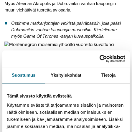
Myös Ateenan Akropolis ja Dubrovnikin vanhan kaupungin
muuri viehättivät tuoretta avioparia.
Ostimme matkanjohtajan vinkistä päiväpassin, jolla pääsi
Dubrovnikin vanhan kaupungin museoihin. Kiertelimme
myös Game Of Thrones -sarjan kuvauspaikoilla.
Montenegro oli Saaran ja Juuson yksi suosikkikohteista.
Välimeren risteily oli hyvä valinta
häämatkakohteeksi
Suostumus
Yksityiskohdat
Tietoja
Kristinan risteilyillä on usein yhteisöllinen tunnelma.
Matkaseurue viettää paljon aikaa yhdessä ruokailujen ja retkien
Tämä sivusto käyttää evästeitä
merkeissä, mutta hääpari sai myös toivottua omaa aikaa.
Käytämme evästeitä tarjoamamme sisällön ja mainosten
Koko muu seurue tiesi, että olemme häämatkalla, joten
räätälöimiseen, sosiaalisen median ominaisuuksien
meillä ei ollut paineita osallistua yhteisiin aktiviteetteihin.
tukemiseen ja kävijämäärämme analysoimiseen. Lisäksi
Ruokailimme usein kahdestaan ja vietimme aikaa
jaamme sosiaalisen median, mainosalan ja analytiikka-
keskenämme.