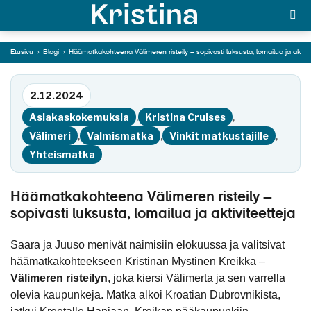
sopivasti luksusta,
lomailua ja
aktiviteetteja
Etusivu
›
Blogi
›
Häämatkakohteena Välimeren risteily – sopivasti luksusta, lomailua ja aktivi
MAJAKKA-portaali
Siirry tekstiin
2.12.2024
Yksin matkalle?
Asiakaskokemuksia
,
Kristina Cruises
,
Äkkilähdöt
Välimeri
,
Valmismatka
,
Vinkit matkustajille
,
Yhteismatka
Suosikit
OTA YHTEYTTÄ
Häämatkakohteena Välimeren risteily –
sopivasti luksusta, lomailua ja aktiviteetteja
Kohteet
Saara ja Juuso menivät naimisiin elokuussa ja valitsivat
Matkatyypit
häämatkakohteekseen Kristinan Mystinen Kreikka –
Välimeren risteilyn
, joka kiersi Välimerta ja sen varrella
Matkakalenteri
olevia kaupunkeja. Matka alkoi Kroatian Dubrovnikista,