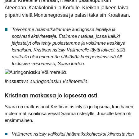
jatkui Kreetalle Haniaan, Kreikan pääkaupunkiin
Laivat
Ateenaan, Katakoloniin ja Korfulle. Kreikan jälkeen laiva
piipahti vielä Montenegrossa ja palasi takaisin Kroatiaan.
Hyvä tietää
Toivoimme häämatkaltamme auringossa lepäilyä ja
Meistä
sopivasti aktiviteetteja. Etsimme matkaa, jossa kaikki
järjestelyt olisi tehty puolestamme ja voisimme keskittyä
lomailuun. Kristinan risteily Välimerelle täytti toiveet, sillä
matkalla olisi enemmän nähtävää kuin perinteisissä All
Inclusive -resorteissa, Saara kertoo.
Ihastuttava auringonlasku Välimerellä.
Kristinan matkassa jo lapsesta asti
Saara on matkustanut Kristinan risteilyillä jo lapsena, kun hänen
molemmat isoäitinsä veivät Saaraa risteilylle. Juusolle kerta oli
ensimmäinen.
Välimeren risteily valikoitui häämatkakohteeksi kiinnostavien