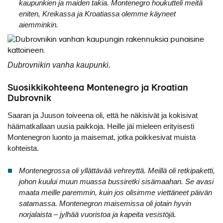
kaupunkien ja maiden takia. Montenegro houkutteli meitä
eniten, Kreikassa ja Kroatiassa olemme käyneet
aiemminkin.
Dubrovnikin vanha kaupunki.
Suosikkikohteena Montenegro ja Kroatian
Dubrovnik
Saaran ja Juuson toiveena oli, että he näkisivät ja kokisivat
häämatkallaan uusia paikkoja. Heille jäi mieleen erityisesti
Montenegron luonto ja maisemat, jotka poikkesivat muista
kohteista.
Montenegrossa oli yllättävää vehreyttä. Meillä oli retkipaketti,
johon kuului muun muassa bussiretki sisämaahan. Se avasi
maata meille paremmin, kuin jos olisimme viettäneet päivän
satamassa. Montenegron maisemissa oli jotain hyvin
norjalaista – jylhää vuoristoa ja kapeita vesistöjä.