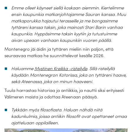
Emme olleet käyneet siellä koskaan aiemmin. Kiertelimme
ensin kaupunkia matkanjohtajamme Sauran kanssa. Muu
matkaporukka hajautui terasseille ja me bongasimme
tyttäreni kanssa taksin, joka mainosti Stari Barin vanhaa
kaupunkia. Hyppäsimme taksin kyytiin ja tutustuimme
aivan upeaan vanhaan kaupunkiin vuoren päällä.
Montenegro jäi äidin ja tyttären mieliin niin paljon, että
seuraavaa matkaa he suunnittelevat kesälle 2026.
Haluamme
Mystinen Kreikka -risteilylle
. Sillä risteilyllä
käydään Montenegron Kotorissa, joka on tyttäreni haave,
sekä Ateenassa, joka on minun haaveeni.
Tuula harrastaa historiaa ja antiikkia, ja nauttii siksi erityisesti
Välimeren maista ja odottaa Ateenaan pääsyä.
Tykkään myös filosofiasta. Haluan nähdä niitä
kadunkulmia, joissa antiikin filosofit ovat opettaneet omaa
ajatteluaan oppilailleen.