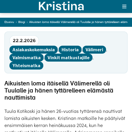
ja hänen tyttärelleen
elämästä nauttimista
Etusivu
›
Blogi
›
Aikuisten loma itäisellä Välimerellä oli Tuulalle ja hänen tyttärelleen elämäs
MAJAKKA-portaali
Siirry tekstiin
22.2.2026
Yksin matkalle?
Asiakaskokemuksia
,
Historia
,
Välimeri
,
Äkkilähdöt
Valmismatka
,
Vinkit matkustajille
,
Yhteismatka
Suosikit
OTA YHTEYTTÄ
Aikuisten loma itäisellä Välimerellä oli
Tuulalle ja hänen tyttärelleen elämästä
Kohteet
nauttimista
Matkatyypit
Tuula Kotikoski ja hänen 26-vuotias tyttärensä nauttivat
lomista aikuisten kesken. Kristinan matkoille he päätyivät
Matkakalenteri
ensimmäisen kerran heinäkuussa 2024, kun he