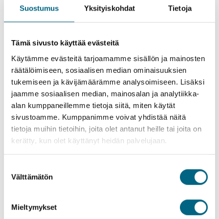
Suostumus
Yksityiskohdat
Tietoja
Kristinan matkaajia Barissa
Tämä sivusto käyttää evästeitä
Aikuisten loma on elämästä nauttimista
Käytämme evästeitä tarjoamamme sisällön ja mainosten
Koska äiti ja aikuinen tytär matkustavat kahdestaan, nauttivat
räätälöimiseen, sosiaalisen median ominaisuuksien
he aikuisten lomista. Heille aikuisten loma tarkoittaa laivaa,
tukemiseen ja kävijämäärämme analysoimiseen. Lisäksi
joka on vain aikuisten käytössä ja matkakohteita, jotka on
jaamme sosiaalisen median, mainosalan ja analytiikka-
suunniteltu aikuiseen makuun.
alan kumppaneillemme tietoja siitä, miten käytät
sivustoamme. Kumppanimme voivat yhdistää näitä
Kristinan risteilyillä on hyvät infot matkakohteista ja meistä
tietoja muihin tietoihin, joita olet antanut heille tai joita on
pidetään hyvää huolta – mutta kohdellaan kuitenkin kuin
kerätty, kun olet käyttänyt heidän palvelujaan.
aikuisia.
Tuula ja hänen tyttärensä toivovat lomilta myös seesteisyyttä
Suostumuksen
ja nauttivat Kristinan yhteisöllisyydestä.
Välttämätön
valinta
Pelaamme laivalla lautapelejä muiden kanssa tai luemme
kirjoja. Tykkään myös käydä kuntosalilla.
Mieltymykset
Seesteisyyden sekaan saattaa kuitenkin mahtua myös