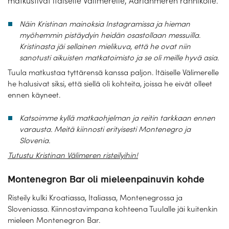
matkustivat itäiselle Välimerelle, Adrianmeren rannikolle.
Laivat
Näin Kristinan mainoksia Instagramissa ja hieman
Hyvä tietää
myöhemmin pistäydyin heidän osastollaan messuilla.
Kristinasta jäi sellainen mielikuva, että he ovat niin
Meistä
sanotusti aikuisten matkatoimisto ja se oli meille hyvä asia.
Tuula matkustaa tyttärensä kanssa paljon. Itäiselle Välimerelle
he halusivat siksi, että siellä oli kohteita, joissa he eivät olleet
ennen käyneet.
Katsoimme kyllä matkaohjelman ja reitin tarkkaan ennen
varausta. Meitä kiinnosti erityisesti Montenegro ja
Slovenia.
Tutustu Kristinan Välimeren risteilyihin!
Montenegron Bar oli mieleenpainuvin kohde
Risteily kulki Kroatiassa, Italiassa, Montenegrossa ja
Sloveniassa. Kiinnostavimpana kohteena Tuulalle jäi kuitenkin
mieleen Montenegron Bar.