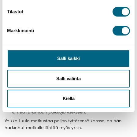
jalkapallon katselua brittiläisten matkustajien kanssa.
Tilastot
Tykkään jalkapallosta. Välimeren risteilyn aikaan sattui
jalkapallon EM-kisat ja laivan kannella oli iso näyttö, josta
Markkinointi
brittimatkustajien kanssa katselimme jalkapalloa. Britit
ovat mukavaa matkaseuraa.
Yksin matkalle?
Salli kaikki
Kristinan matkoilla on hyvät laivat, hyvät ruuat ja hyvät
matkanjohtajat, Tuula luettelee. Hän arvostaa myös pieniä
matkaryhmiä.
Salli valinta
Meille sopii se, että saa kulkea joko oman
matkaseurueensa kanssa tai yksin. Kun matkanjohtaja on
Kiellä
kertonut päivän aikataulut selkeästi, voi hyvillä mielin
lähteä tutkimaan paikkoja itsekseen.
Vaikka Tuula matkustaa paljon tyttärensä kanssa, on hän
harkinnut matkalle lähtöä myös yksin.