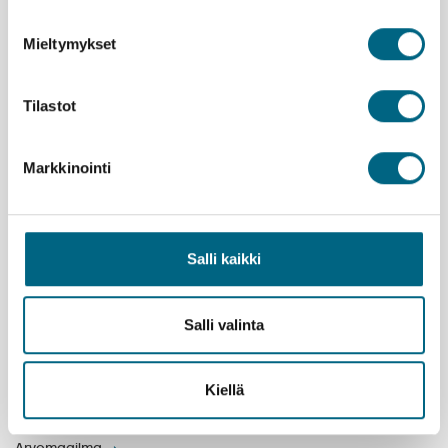
Uutiset ja tiedotteet
Mieltymykset
Tilastot
Markkinointi
Salli kaikki
Salli valinta
Yhteystiedot
Yritys
Kiellä
Meidän tarina