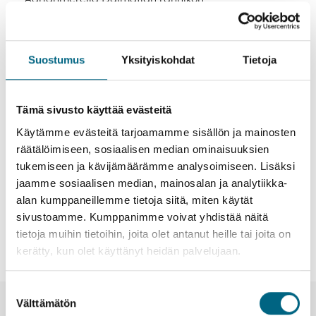
houkuttelevimmat kohteet; historiallisia kaupunkeja
ja turkoosin meren hellimiä saaria.
Suostumus
Yksityiskohdat
Tietoja
Kaikki matkat – matkakalenteri
Tämä sivusto käyttää evästeitä
Käytämme evästeitä tarjoamamme sisällön ja mainosten
Tutustu syksyn matkoihin ja varaa:
räätälöimiseen, sosiaalisen median ominaisuuksien
Myynnissä olevat yhteismatkat tälle
tukemiseen ja kävijämäärämme analysoimiseen. Lisäksi
matkatyypille
jaamme sosiaalisen median, mainosalan ja analytiikka-
alan kumppaneillemme tietoja siitä, miten käytät
sivustoamme. Kumppanimme voivat yhdistää näitä
Ei hakua vastaavia tuloksia.
tietoja muihin tietoihin, joita olet antanut heille tai joita on
kerätty, kun olet käyttänyt heidän palvelujaan.
Suostumuksen
Välttämätön
valinta