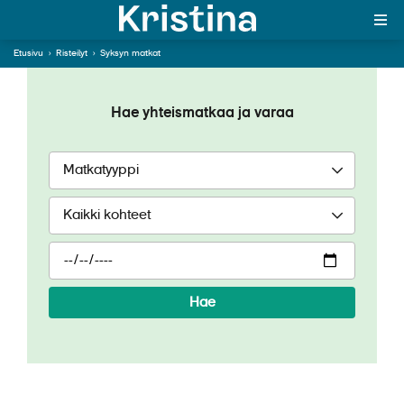
Syksyn yhteismatkat
vievät sinut
Etusivu
›
Risteilyt
›
Syksyn matkat
Eurooppalaisiin
MAJAKKA-portaali
maisemiin ja tunnelmiin
Hae yhteismatkaa ja varaa
Yksin matkalle?
Äkkilähdöt
Suosikit
OTA YHTEYTTÄ
Kohteet
Hae
Matkatyypit
Matkakalenteri