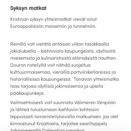
Laivat
Syksyn matkat
Hyvä tietää
Kristinan syksyn yhteismatkat vievät sinut
Eurooppalaisiin maisemiin ja tunnelmiin.
Meistä
Reinillä voit vietätä antoisan viikon tasokkaalla
jokialuksella – kiehtovista kaupungeista, idyllisistä
maisemista ja kulinaristisista elämyksistä nauttien.
Douron risteilyllä voit nähdä suojeltua
kulttuurimaisemaa, vierailla portviinikellareissa ja
historiallisissa kaupungeissa. Tonavan yhteismatka
taas tarjoaa idyllisiä jokimaisemia ja upeita
pääkaupunkeja.
Vaihtoehtoisesti voit suunnata Välimeren lämpöön
ja lähteä tutustumaan kiehtoviin kohteisiin
leppoisasti lomaristeilylaivalla matkustaen. Jos olet
kiinnostunut Kroatiasta, tarjoilee saarihyppely
Adrianmerellä Dalmatian rannikon