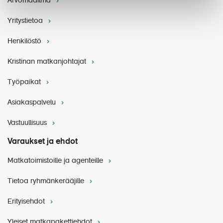
Arvomaailma
Yritystietoa
Henkilöstö
Kristinan matkanjohtajat
Työpaikat
Asiakaspalvelu
Vastuullisuus
Varaukset ja ehdot
Matkatoimistoille ja agenteille
Tietoa ryhmänkerääjille
Erityisehdot
Yleiset matkapakettiehdot