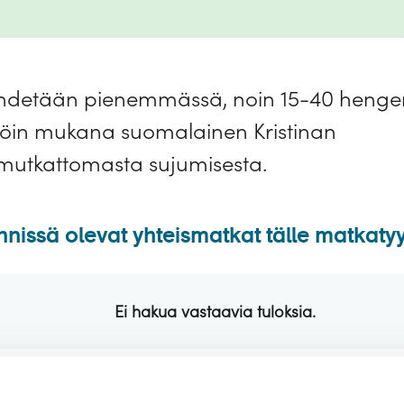
ä lähdetään pienemmässä, noin 15-40 henge
löin mukana suomalainen Kristinan
mutkattomasta sujumisesta.
nissä olevat yhteismatkat tälle matkatyy
Ei hakua vastaavia tuloksia.