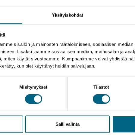
Yksityiskohdat
itä
mme sisällön ja mainosten räätälöimiseen, sosiaalisen median
 on elämys
Laadukasta ja
iseen. Lisäksi jaamme sosiaalisen median, mainosalan ja analy
, miten käytät sivustoamme. Kumppanimme voivat yhdistää näitä t
e aisteille
luotettavaa mat
n kerätty, kun olet käyttänyt heidän palvelujaan.
5
ystäväporukalle
hyödynnä etu
Mieltymykset
Tilastot
1.3.2025
Salli valinta