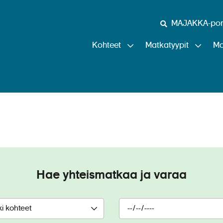
MAJAKKA-port
Kohteet
Matkatyypit
Ma
Ryhmämatkat
Hae yhteismatkaa ja varaa