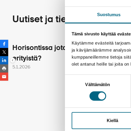
Suostumus
Uutiset ja tiedotteet
Tämä sivusto käyttää eväste
Käytämme evästeitä tarjoama
Horisontissa jotakin
Matka
ja kävijämäärämme analysoim
kumppaneillemme tietoja siitä
erityistä?
kaikill
olet antanut heille tai joita o
5.1.2026
18.4.202
Suostumuksen
Välttämätön
valinta
Kiellä