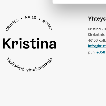
Yhteys
Kristina / 
Kirkkokatu
48100 Kot
info@krist
puh.
+358 