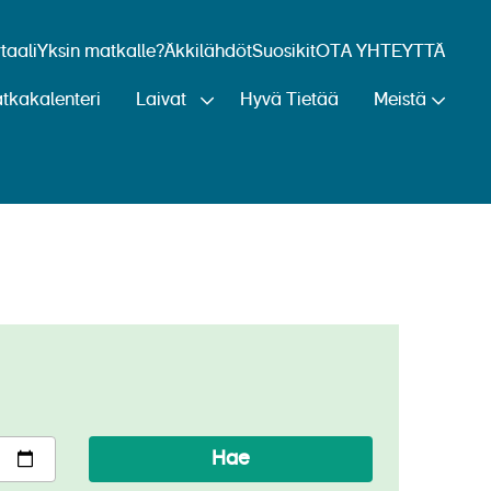
aali
Yksin matkalle?
Äkkilähdöt
Suosikit
OTA YHTEYTTÄ
tkakalenteri
Laivat
Hyvä Tietää
Meistä
Hae