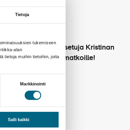
Tietoja
 ominaisuuksien tukemiseen
Varausetuja Kristinan
tiikka-alan
ietoja muihin tietoihin, joita
kailua
yhteismatkoille!
28.2.2025
 –
Markkinointi
Salli kaikki