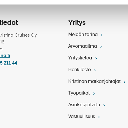
tiedot
Yritys
Kristina Cruises Oy
Meidän tarina
 16
Arvomaailma
ka
ina.fi
Yritystietoa
5 211 44
Henkilöstö
Kristinan matkanjohtajat
Työpaikat
Asiakaspalvelu
Vastuullisuus