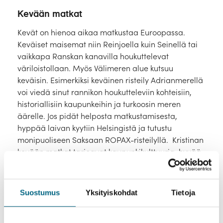
Laivat
Kevään matkat
Hyvä tietää
Kevät on hienoa aikaa matkustaa Euroopassa.
Keväiset maisemat niin Reinjoella kuin Seinellä tai
Meistä
vaikkapa Ranskan kanavilla houkuttelevat
väriloistollaan. Myös Välimeren alue kutsuu
keväisin. Esimerkiksi keväinen risteily Adrianmerellä
voi viedä sinut rannikon houkutteleviin kohteisiin,
historiallisiin kaupunkeihin ja turkoosin meren
äärelle. Jos pidät helposta matkustamisesta,
hyppää laivan kyytiin Helsingistä ja tutustu
monipuoliseen Saksaan ROPAX-risteilyllä. Kristinan
kevään matkat tarjoavat kaupunkikulttuuria, hyvää
ruokaa ja rentoa matkantekoa. Tutustu
vaihtoehtoihin ja valitse mieleisin matkasi!
Myynnissä olevat yhteismatkat tälle
Suostumus
Yksityiskohdat
Tietoja
matkatyypille