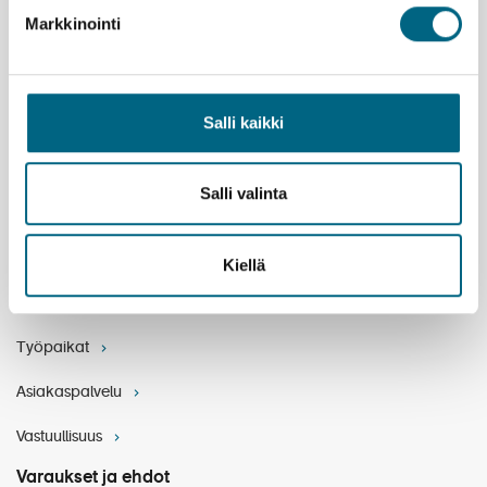
Markkinointi
Yhteystiedot
Yritys
Salli kaikki
Meidän tarina
Arvomaailma
Salli valinta
Yritystietoa
Henkilöstö
Kiellä
Kristinan matkanjohtajat
Työpaikat
Asiakaspalvelu
Vastuullisuus
Varaukset ja ehdot