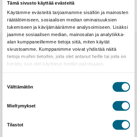
Tämä sivusto käyttää evästeitä
Ei hakua vastaavia tuloksia.
Käytämme evästeitä tarjoamamme sisällön ja mainosten
räätälöimiseen, sosiaalisen median ominaisuuksien
tukemiseen ja kävijämäärämme analysoimiseen. Lisäksi
jaamme sosiaalisen median, mainosalan ja analytiikka-
alan kumppaneillemme tietoja siitä, miten käytät
Uutiset ja tiedotteet
sivustoamme. Kumppanimme voivat yhdistää näitä
tietoja muihin tietoihin, joita olet antanut heille tai joita on
kerätty, kun olet käyttänyt heidän palvelujaan.
Suostumuksen
Välttämätön
valinta
Mieltymykset
Tilastot