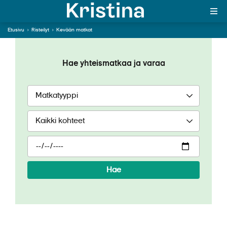
Lähde Kristinan
Etusivu
›
Risteilyt
›
Kevään matkat
matkassa keväiselle
yhteismatkalle!
MAJAKKA-portaali
Hae yhteismatkaa ja varaa
Yksin matkalle?
Äkkilähdöt
Suosikit
OTA YHTEYTTÄ
Kohteet
Hae
Matkatyypit
Matkakalenteri