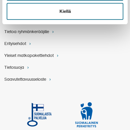
Varaukset ja ehdot
Kiellä
Matkatoimistoille ja agenteille
Tietoa ryhmänkerääjille
Erityisehdot
Yleiset matkapakettiehdot
Tietosuoja
Saavutettavuusseloste