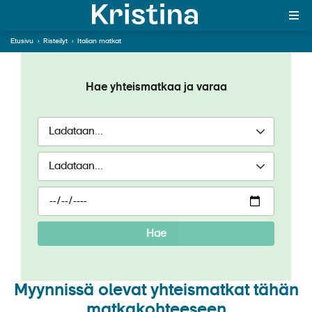
Etusivu
›
Risteilyt
›
Italian matkat
MAJAKKA-portaali
Hae yhteismatkaa ja varaa
Yksin matkalle?
Äkkilähdöt
Suosikit
OTA YHTEYTTÄ
Kohteet
Hae
Matkatyypit
Matkakalenteri
Myynnissä olevat yhteismatkat tähän
matkakohteeseen