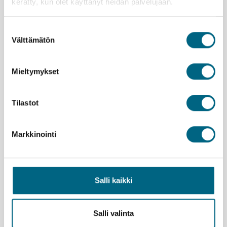
kerätty, kun olet käyttänyt heidän palvelujaan.
Suostumuksen
Välttämätön
valinta
Yhteystiedot
Yritys
Mieltymykset
Meidän tarina
Arvomaailma
Tilastot
Yritystietoa
Markkinointi
Henkilöstö
Kristinan matkanjohtajat
Salli kaikki
Työpaikat
Asiakaspalvelu
Salli valinta
Vastuullisuus