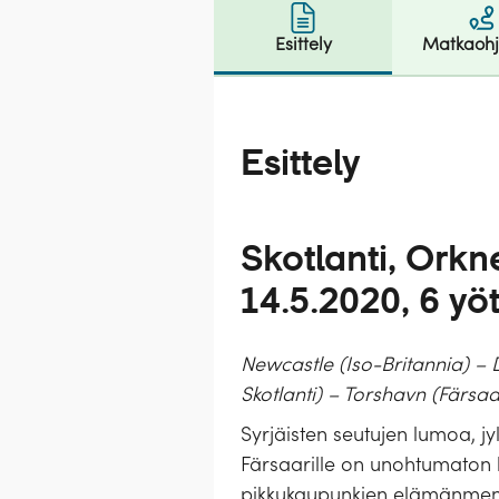
Esittely
Matkaoh
Esittely
Skotlanti, Orkn
14.5.2020, 6 yö
Newcastle (Iso-Britannia) – D
Skotlanti) – Torshavn (Färsaa
Syrjäisten seutujen lumoa, jy
Färsaarille on unohtumaton l
pikkukaupunkien elämänmenoa 