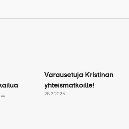
iin, josta bussikuljetus
.
Varausetuja Kristinan
kailua
yhteismatkoille!
28.2.2025
 –