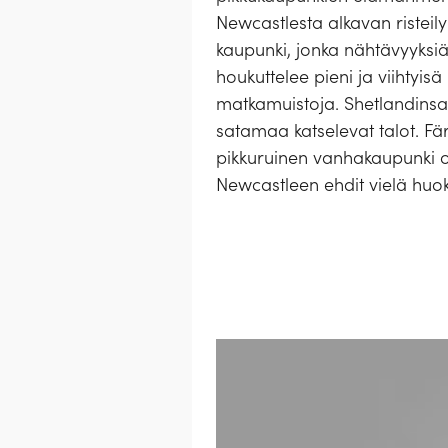
Newcastlesta alkavan risteil
kaupunki, jonka nähtävyyksiä 
houkuttelee pieni ja viihtyisä 
matkamuistoja. Shetlandinsaa
satamaa katselevat talot. F
pikkuruinen vanhakaupunki o
Newcastleen ehdit vielä huok