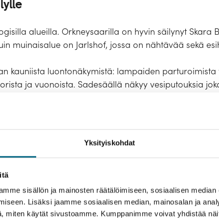
lylle
ogisilla alueilla. Orkneysaarilla on hyvin säilynyt Skara 
n muinaisalue on Jarlshof, jossa on nähtävää sekä esihist
n kauniista luontonäkymistä: lampaiden parturoimista 
vuorista ja vuonoista. Sadesäällä näkyy vesiputouksia jok
n asuttujen, luonnonläheisten saarten rauha ja hiljaisu
esta turhasta.
tajasi
Yksityiskohdat
itä
mme sisällön ja mainosten räätälöimiseen, sosiaalisen median
iseen. Lisäksi jaamme sosiaalisen median, mainosalan ja analy
, miten käytät sivustoamme. Kumppanimme voivat yhdistää näitä t