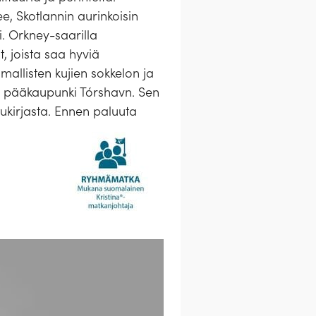
, Skotlannin aurinkoisin
i. Orkney-saarilla
t, joista saa hyviä
allisten kujien sokkelon ja
n pääkaupunki Tórshavn. Sen
ukirjasta. Ennen paluuta