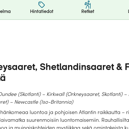
jelma
Hintatiedot
Retket
eysaaret, Shetlandinsaaret & 
tä
undee (Skotlanti) – Kirkwall (Orkneysaaret, Skotlanti) –
ret) – Newcastle (Iso-Britannia)
lhänkomeaa luontoa ja pohjoisen Atlantin raikkautta – rist
aivamatka suurenmoisiin luontomaisemiin. Rauhallisilta
ja muinaiskohteiden mystiikkaa sekä omintakeista kultt