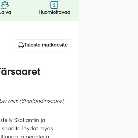
Laiva
Huomioitavaa
Tulosta matkaesite
Färsaaret
 Lerwick (Shetlandinsaaret,
eily Skotlantiin ja
 saarilta löydät myös
uuria ja perinteitä.