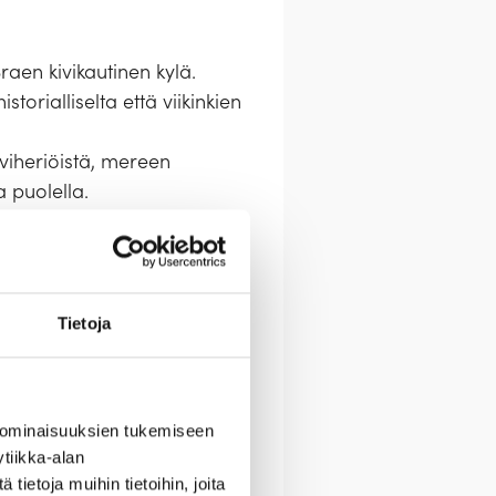
Braen kivikautinen kylä.
orialliselta että viikinkien
viheriöistä, mereen
a puolella.
us karkottavat kiireen ja
Tietoja
 ominaisuuksien tukemiseen
tiikka-alan
ietoja muihin tietoihin, joita