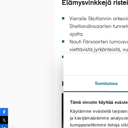
Elämysvinkkejä ristei
Vieraile Skotlannin arkeol
Shetlandinsaarten tunnetui
ajalta.
Nauti Färsaarten lumoava
viettävistä jyrkänteistä, 
Lepää ja rentoudu. Harvaa
tyhjentävät ajatukset kaik
Kristina®-matkanjoh
Suostumus
Tämä sivusto käyttää eväste
Käytämme evästeitä tarjoama
ja kävijämäärämme analysoim
kumppaneillemme tietoja siitä