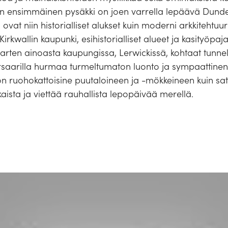
yn ensimmäinen pysäkki on joen varrella lepäävä Dundee
ovat niin historialliset alukset kuin moderni arkkitehtuur
Kirkwallin kaupunki, esihistorialliset alueet ja kasityöpaja
rten ainoasta kaupungissa, Lerwickissä, kohtaat tunnelm
ärsaarilla hurmaa turmeltumaton luonto ja sympaattine
n ruohokattoisine puutaloineen ja -mökkeineen kuin sat
aista ja viettää rauhallista lepopäivää merellä.