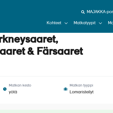
MAJAKKA-port
Kohteet
Matkatyypit
Ma
Orkneysaaret,
aaret & Färsaaret
Matkan kesto
Matkan tyyppi
yötä
Lomaristeilyt