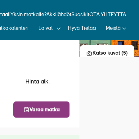
aali
Yksin matkalle?
Äkkilähdöt
Suosikit
OTA YHTEYTTÄ
tkakalenteri
Laivat
Hyvä Tietää
Meistä
Lisää risteily suosikkeihin
Katso kuvat (5)
Hinta alk.
Varaa matka