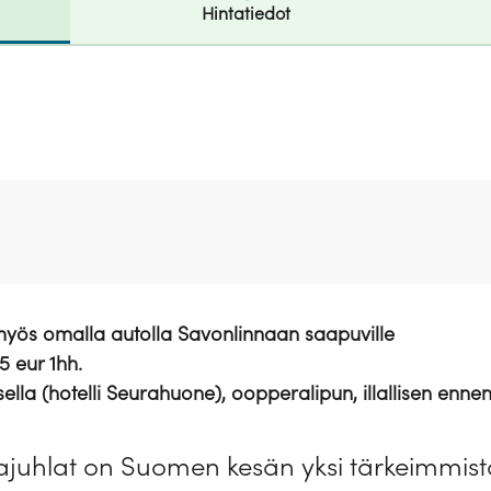
Hintatiedot
 myös omalla autolla Savonlinnaan saapuville
5 eur 1hh.
ella (hotelli Seurahuone), oopperalipun, illallisen en
juhlat on Suomen kesän yksi tärkeimmist