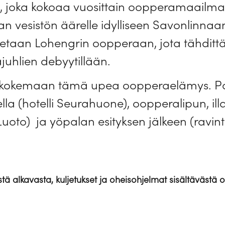
, joka kokoaa vuosittain oopperamaailman t
 vesistön äärelle idylliseen Savonlinnaa
taan Lohengrin oopperaan, jota tähdittää
uhlien debyytillään.
 kokemaan tämä upea oopperaelämys. Pake
la (hotelli Seurahuone), oopperalipun, ill
uoto) ja yöpalan esityksen jälkeen (ravint
istä alkavasta, kuljetukset ja oheisohjelmat sisältävästä