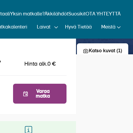
aali
Yksin matkalle?
Äkkilähdöt
Suosikit
OTA YHTEYTTÄ
tkakalenteri
Laivat
Hyvä Tietää
Meistä
Lisää risteily suosikkeihin
Katso kuvat (1)
4
Hinta alk.
0 €
Varaa
matka