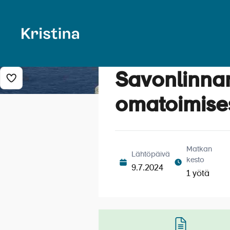
Savonlinna
Lisää risteily suosikkeihin
omatoimises
Matkan
Lähtöpäivä
kesto
9.7.2024
1 yötä