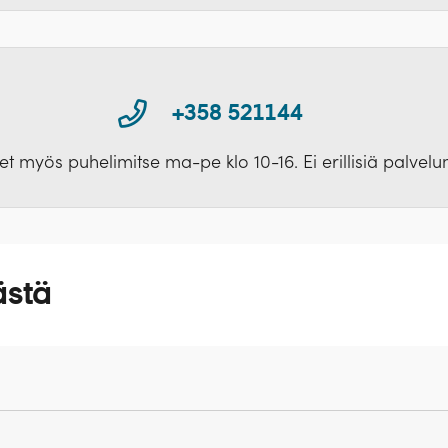
sehdot
al Sokos Hotel Seurahuone Savonlinna)
Oopperaa
 jälkeen
+358 521144
ksut
t myös puhelimitse ma-pe klo 10-16. Ei erillisiä palvel
liput (hintaryhmä 2)
ästä
akuutus
nkilökohtaiset kulut matkan aikana
siin.