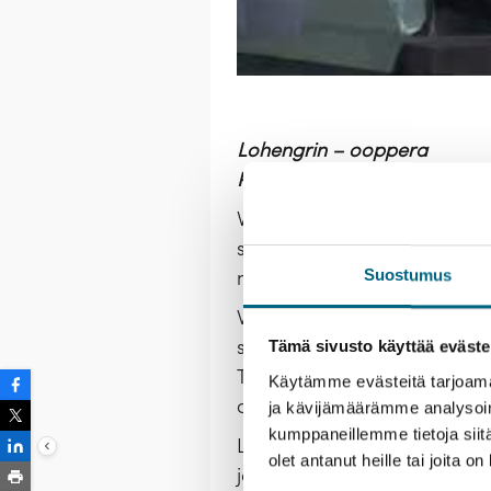
Lohengrin – ooppera
Richard Wagner
Vihdoinkin – tämä on Karita
syvä-ääninen juonittelija Wag
Suostumus
nimiroolissa laulaa tämän h
Wagnerin myyttinen taideteos
sovitetusta maailmasta. Maai
Tämä sivusto käyttää eväste
Teoksen aiheena on tämä ihmis
Käytämme evästeitä tarjoama
ohjaaja Roman Hovenbitzer
ja kävijämäärämme analysoim
kumppaneillemme tietoja siitä
Lohengrin pitää otteessaan in
olet antanut heille tai joita o
jopa hypnoottista. Wagnerin 