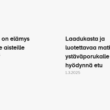
 on elämys
Laadukasta ja
e aisteille
luotettavaa mat
5
ystäväporukalle
hyödynnä etu
1.3.2025