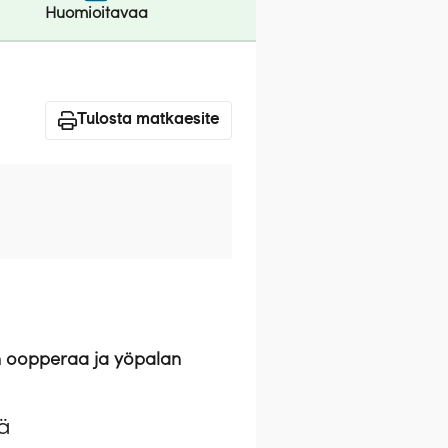
Huomioitavaa
Tulosta matkaesite
nen oopperaa ja yöpalan
ä