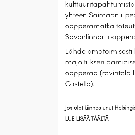
kulttuuritapahtumista
yhteen Saimaan upean
oopperamatka toteute
Savonlinnan oopperaj
Lähde omatoimisesti
majoituksen aamiaisel
oopperaa (ravintola L
Castello).
Jos olet kiinnostunut Helsing
LU
E LISÄÄ TÄÄLTÄ