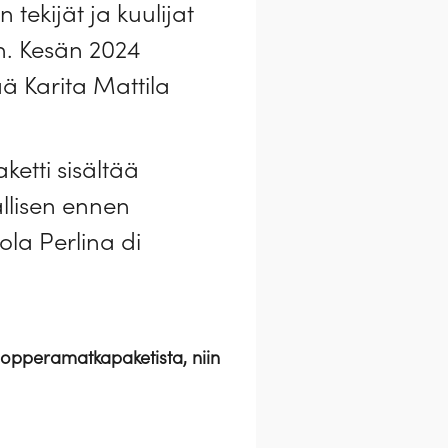
ekijät ja kuulijat
n. Kesän 2024
 Karita Mattila
tti sisältää
allisen ennen
ola Perlina di
 oopperamatkapaketista, niin