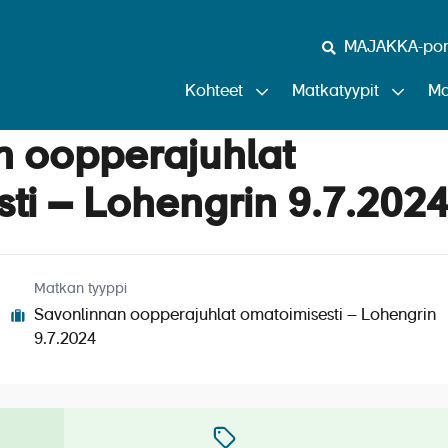
MAJAKKA-port
Kohteet
Matkatyypit
Ma
n oopperajuhlat
ti – Lohengrin 9.7.202
Matkan tyyppi
Savonlinnan oopperajuhlat omatoimisesti – Lohengrin
9.7.2024