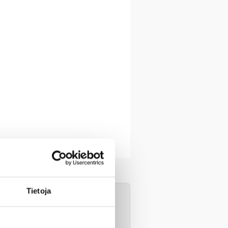
Tietoja
 passin/henkilökortin,
, kun valitset ensin