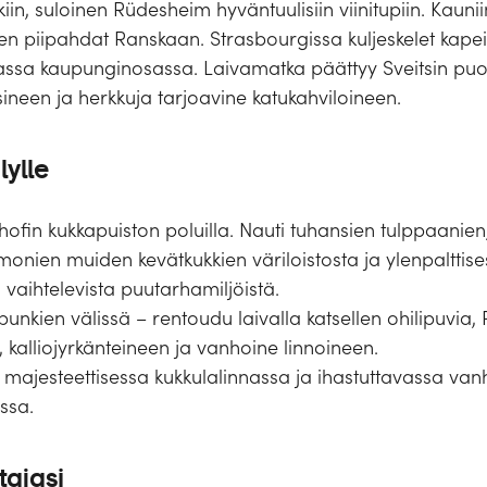
n, suloinen Rüdesheim hyväntuulisiin viinitupiin. Kauni
ten piipahdat Ranskaan. Strasbourgissa kuljeskelet kap
assa kaupunginosassa. Laivamatka päättyy Sveitsin puole
sineen ja herkkuja tarjoavine katukahviloineen.
lylle
fin kukkapuiston poluilla. Nauti tuhansien tulppaanien
 monien muiden kevätkukkien väriloistosta ja ylenpalttise
vaihtelevista puutarhamiljöistä.
kien välissä – rentoudu laivalla katsellen ohilipuvia, 
 kalliojyrkänteineen ja vanhoine linnoineen.
 majesteettisessa kukkulalinnassa ja ihastuttavassa va
ssa.
tajasi