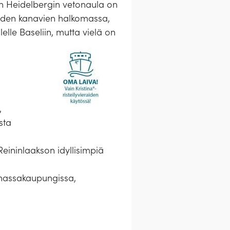
in Heidelbergin vetonaula on
eiden kanavien halkomassa,
lle Baseliin, mutta vielä on
,
sta
Reininlaakson idyllisimpiä
nhassakaupungissa,