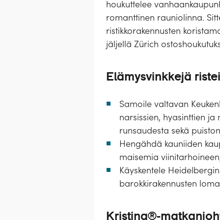
houkuttelee vanhaankaupunkii
romanttinen rauniolinna. Sit
ristikkorakennusten koristam
jäljellä Zürich ostoshoukutuk
Elämysvinkkejä ristei
Samoile valtavan Keukenho
narsissien, hyasinttien ja
runsaudesta sekä puiston 
Hengähdä kauniiden kaupun
maisemia viinitarhoineen,
Käyskentele Heidelbergin
barokkirakennusten loma
Kristina®-matkanjoh