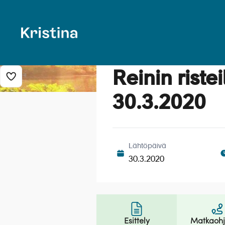
Reinin riste
Lisää risteily suosikkeihin
30.3.2020
Lähtöpäivä
30.3.2020
Esittely
Matkaoh