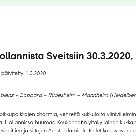
Hollannista Sveitsiin 30.3.2020,
 päivitetty 11.3.2020
blenz – Boppard – Rüdesheim – Mannheim (Heidelberg
ikkupaikkojen charmia, vehreitä kukkuloita viiniviljelmin
illä. Hollannissa huumaa Keukenhofin yltäkylläinen kukk
ireittien ja siltojen Amsterdamia katselet kanavavenee