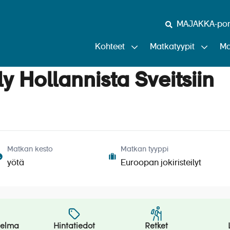
MAJAKKA-port
Kohteet
Matkatyypit
Ma
ily Hollannista Sveitsiin
Matkan kesto
Matkan tyyppi
yötä
Euroopan jokiristeilyt
jelma
Hintatiedot
Retket