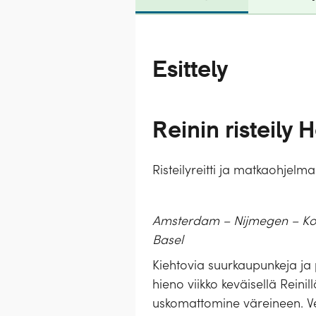
Esittely
Reinin risteily 
Risteilyreitti ja matkaohjelma
Amsterdam – Nijmegen – Ko
Basel
Kiehtovia suurkaupunkeja ja p
hieno viikko keväisellä Rein
uskomattomine väreineen. Ves