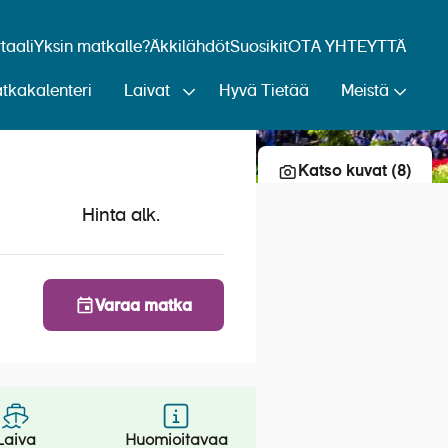
aali
Yksin matkalle?
Äkkilähdöt
Suosikit
OTA YHTEYTTÄ
tkakalenteri
Laivat
Hyvä Tietää
Meistä
Lisää risteily suosikkeihin
Katso kuvat (8)
Hinta alk.
Varaa matka
Laiva
Huomioitavaa