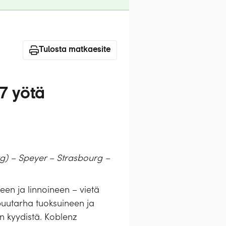
Tulosta matkaesite
 7 yötä
) – Speyer – Strasbourg –
een ja linnoineen – vietä
apuutarha tuoksuineen ja
n kyydistä. Koblenz