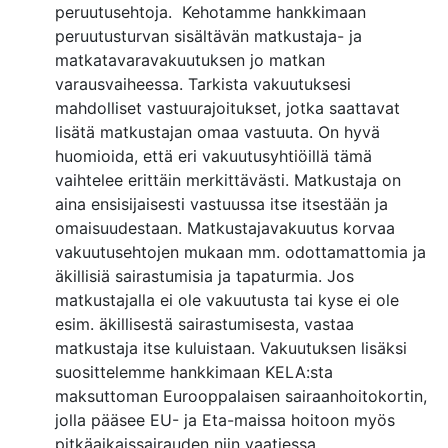
peruutusehtoja. Kehotamme hankkimaan
peruutusturvan sisältävän matkustaja- ja
matkatavaravakuutuksen jo matkan
varausvaiheessa. Tarkista vakuutuksesi
mahdolliset vastuurajoitukset, jotka saattavat
lisätä matkustajan omaa vastuuta. On hyvä
huomioida, että eri vakuutusyhtiöillä tämä
vaihtelee erittäin merkittävästi. Matkustaja on
aina ensisijaisesti vastuussa itse itsestään ja
omaisuudestaan. Matkustajavakuutus korvaa
vakuutusehtojen mukaan mm. odottamattomia ja
äkillisiä sairastumisia ja tapaturmia. Jos
matkustajalla ei ole vakuutusta tai kyse ei ole
esim. äkillisestä sairastumisesta, vastaa
matkustaja itse kuluistaan. Vakuutuksen lisäksi
suosittelemme hankkimaan KELA:sta
maksuttoman Eurooppalaisen sairaanhoitokortin,
jolla pääsee EU- ja Eta-maissa hoitoon myös
pitkäaikaissairauden niin vaatiessa.