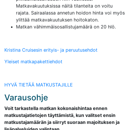
Matkavakuutuksissa näitä tilanteita on voitu
rajata. Sairaalassa annetun hoidon hinta voi myös
ylittää matkavakuutuksen hoitokaton.
Matkan vähimmäisosallistujamäärä on 20 hlö.
Kristina Cruisesin erityis- ja peruutusehdot
Yleiset matkapakettiehdot
HYVÄ TIETÄÄ MATKUSTAJILLE
Varausohje
Voit tarkastella matkan kokonaishintaa ennen
matkustajatietojen täyttämistä, kun valitset ensin
matkustajamäärän ja siirryt suoraan majoituksen ja
lisäpalveluiden valintaan.