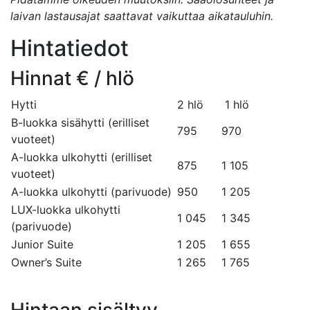
laivan lastausajat saattavat vaikuttaa aikatauluhin.
Hintatiedot
Hinnat € / hlö
Hytti
2 hlö
1 hlö
B-luokka sisähytti (erilliset
795
970
vuoteet)
A-luokka ulkohytti (erilliset
875
1 105
vuoteet)
A-luokka ulkohytti (parivuode)
950
1 205
LUX-luokka ulkohytti
1 045
1 345
(parivuode)
Junior Suite
1 205
1 655
Owner’s Suite
1 265
1 765
Hintaan sisältyy