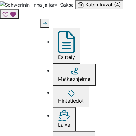
Katso kuvat (4)
Lisää risteily suosikkeihin
Esittely
Matkaohjelma
Hintatiedot
Laiva