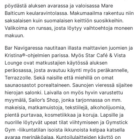
pöydästä aluksen avarassa ja valoisassa Mare
Balticum keularavintolassa. Makumaailma rakentuu niin
saksalaisen kuin suomalaisen keittiön suosikkeihin.
Valikoima on runsas, josta löytyy vaihtoehtoja moneen
makuun.
Bar Navigaressa nautitaan illasta maittavien juomien ja
Kristina®-ohjelmien parissa. Myös Star Café & Vista
Lounge ovat matkustajien käytössä aluksen
peräosassa, josta avautuu käynti myös peräkannelle,
Terrazzolle. Sekä naisille että miehillä on omat
saunaosastot porealtaineen. Saunojen vieressä sijaitee
hierojan salonki. Laivalla on myös hyvin varustettu
myymälä, Sailor’s Shop, jonka tarjonnassa on mm.
makeisia, matkamuistoja, tekstiilejä, alkoholijuomia,
pientä purtavaa, kosmetiikkaa ja koruja. Lapsille ja
nuorille löytyvät upeat tilat viihtymiseen ja Gymstick
Gym -liikuntatilan isoista ikkunoista kelpaa katsella
avaraa merinäköalaa. Kuntoilulaitteiden käyttö on