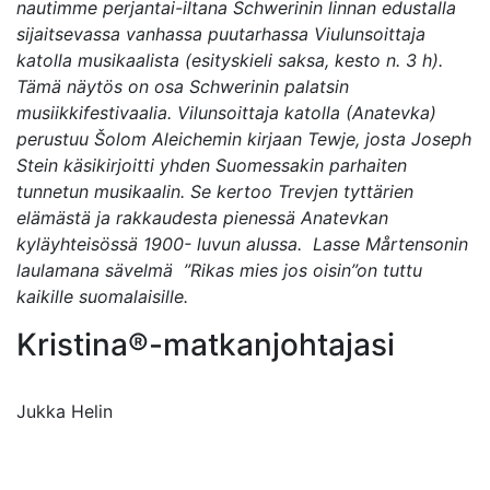
nautimme perjantai-iltana Schwerinin linnan edustalla
sijaitsevassa vanhassa puutarhassa Viulunsoittaja
katolla musikaalista (esityskieli saksa, kesto n. 3 h).
Tämä näytös on osa Schwerinin palatsin
musiikkifestivaalia. Vilunsoittaja katolla (Anatevka)
perustuu Šolom Aleichemin kirjaan Tewje, josta Joseph
Stein käsikirjoitti yhden Suomessakin parhaiten
tunnetun musikaalin. Se kertoo Trevjen tyttärien
elämästä ja rakkaudesta pienessä Anatevkan
kyläyhteisössä 1900- luvun alussa. Lasse Mårtensonin
laulamana sävelmä ”Rikas mies jos oisin”on tuttu
kaikille suomalaisille.
Kristina®-matkanjohtajasi
Jukka Helin