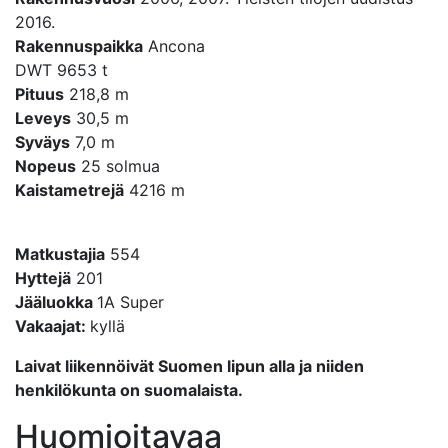
2016.
Rakennuspaikka
Ancona
DWT 9653 t
Pituus
218,8 m
Leveys
30,5 m
Syväys
7,0 m
Nopeus
25 solmua
Kaistametrejä
4216 m
Matkustajia
554
Hyttejä
201
Jääluokka
1A Super
Vakaajat:
kyllä
Laivat liikennöivät Suomen lipun alla ja niiden
henkilökunta on suomalaista.
Huomioitavaa