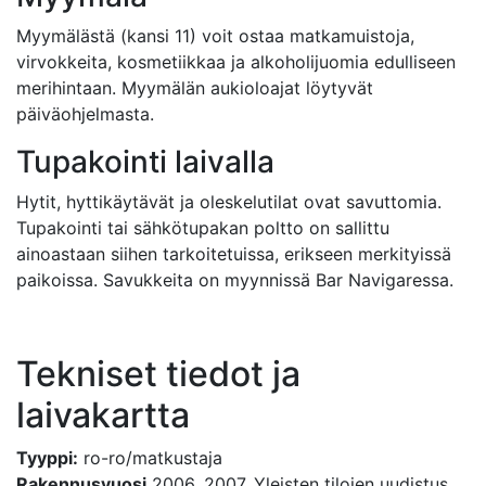
Myymälästä (kansi 11) voit ostaa matkamuistoja,
virvokkeita, kosmetiikkaa ja alkoholijuomia edulliseen
merihintaan. Myymälän aukioloajat löytyvät
päiväohjelmasta.
Tupakointi laivalla
Hytit, hyttikäytävät ja oleskelutilat ovat savuttomia.
Tupakointi tai sähkötupakan poltto on sallittu
ainoastaan siihen tarkoitetuissa, erikseen merkityissä
paikoissa. Savukkeita on myynnissä Bar Navigaressa.
Tekniset tiedot ja
laivakartta
Tyyppi:
ro-ro/matkustaja
Rakennusvuosi
2006, 2007. Yleisten tilojen uudistus