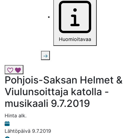
Huomioitavaa
Lisää risteily suosikkeihin
Pohjois-Saksan Helmet &
Viulunsoittaja katolla -
musikaali 9.7.2019
Hinta alk.
Lähtöpäivä
9.7.2019