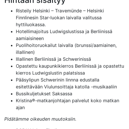
Risteily Helsinki – Travemünde – Helsinki
Finnlinesin Star-luokan laivalla valitussa
hyttiluokassa.
Hotellimajoitus Ludwigslustissa ja Berliinissä
aamiaisineen
Puolihoitoruokailut laivalla (brunssi/aamiainen,
illallinen)
Illallinen Berliinissä ja Schwerinissä
Opastettu kaupunkikierros Berliinissä ja opastettu
kierros Ludwigslustin palatsissa
Pääsylipun Schwerinin linnna edustalla
esitettävään Viulunsoittaja katolla -musikaaliin
Bussikuljetukset Saksassa
Kristina®-matkanjohtajan palvelut koko matkan
ajan
Pidätämme oikeuden muutoksiin.