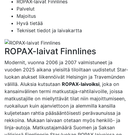
ROPAX-laivat Finnlines
Palvelut
Majoitus
Hyvä tietää
Tekniset tiedot ja laivakartta
ROPAX-laivat Finnlines
Modernit, vuonna 2006 ja 2007 valmistuneet ja
vuoden 2025 aikana yleisiltä tiloiltaan uudistetut Star-
luokan alukset liikennöivät Helsingin ja Travemünden
välillä. Aluksia kutsutaan
ROPAX-laivoiksi
, joka on
kansainvälinen termi matkustaja-rahtilaivoille, joissa
matkustajille on miellyttävät tilat niin majoittumiseen,
ruokailuun kuin ajanviettoon ja alemmilla kansilla
kuljetetaan rahtia pääsääntöisesti perävaunuissa ja
rekkoina. Mukaan laivaan otetaan myös henkilö- ja
linja-autoja. Matkustajamäärä Suomen ja Saksan
välisissä Finnlinesin Star-luokan ROPAX laivoissa on