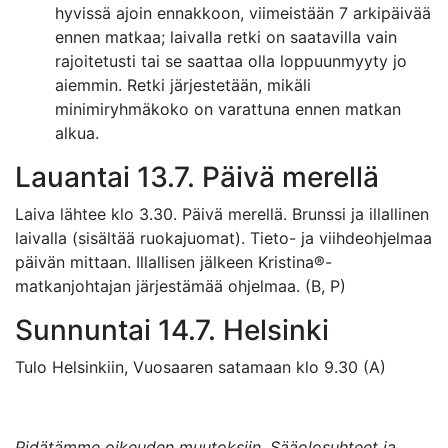
hyvissä ajoin ennakkoon, viimeistään 7 arkipäivää
ennen matkaa; laivalla retki on saatavilla vain
rajoitetusti tai se saattaa olla loppuunmyyty jo
aiemmin. Retki järjestetään, mikäli
minimiryhmäkoko on varattuna ennen matkan
alkua.
Lauantai 13.7. Päivä merellä
Laiva lähtee klo 3.30. Päivä merellä. Brunssi ja illallinen
laivalla (sisältää ruokajuomat). Tieto- ja viihdeohjelmaa
päivän mittaan. Illallisen jälkeen Kristina®-
matkanjohtajan järjestämää ohjelmaa. (B, P)
Sunnuntai 14.7. Helsinki
Tulo Helsinkiin, Vuosaaren satamaan klo 9.30 (A)
Pidätämme oikeuden muutoksiin. Sääolosuhteet ja