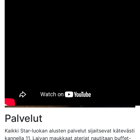
Palvelut
Kaikki Star-luokan alusten palvelut sijaitsevat kätevästi
kannella 11. Laivan maukkaat ateriat nautitaan buffet-