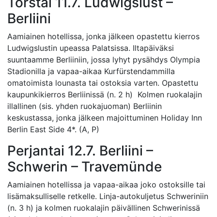
Torstai 11.7. Ludwigslust –
Berliini
Aamiainen hotellissa, jonka jälkeen opastettu kierros
Ludwigslustin upeassa Palatsissa. Iltapäiväksi
suuntaamme Berliiniin, jossa lyhyt pysähdys Olympia
Stadionilla ja vapaa-aikaa Kurfürstendammilla
omatoimista lounasta tai ostoksia varten. Opastettu
kaupunkikierros Berliinissä (n. 2 h) Kolmen ruokalajin
illallinen (sis. yhden ruokajuoman) Berliinin
keskustassa, jonka jälkeen majoittuminen Holiday Inn
Berlin East Side 4*. (A, P)
Perjantai 12.7. Berliini –
Schwerin – Travemünde
Aamiainen hotellissa ja vapaa-aikaa joko ostoksille tai
lisämaksulliselle retkelle. Linja-autokuljetus Schweriniin
(n. 3 h) ja kolmen ruokalajin päivällinen Schwerinissä