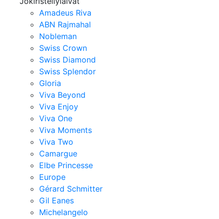
Jokiristeilylaivat
Amadeus Riva
ABN Rajmahal
Nobleman
Swiss Crown
Swiss Diamond
Swiss Splendor
Gloria
Viva Beyond
Viva Enjoy
Viva One
Viva Moments
Viva Two
Camargue
Elbe Princesse
Europe
Gérard Schmitter
Gil Eanes
Michelangelo