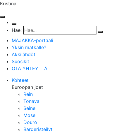
Kristina
Hae:
MAJAKKA-portaali
Yksin matkalle?
Äkkilähdöt
Suosikit
OTA YHTEYTTÄ
Kohteet
Euroopan joet
Rein
Tonava
Seine
Mosel
Douro
Bargeristeilyt