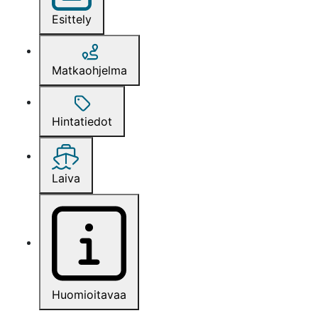
Esittely
Matkaohjelma
Hintatiedot
Laiva
Huomioitavaa