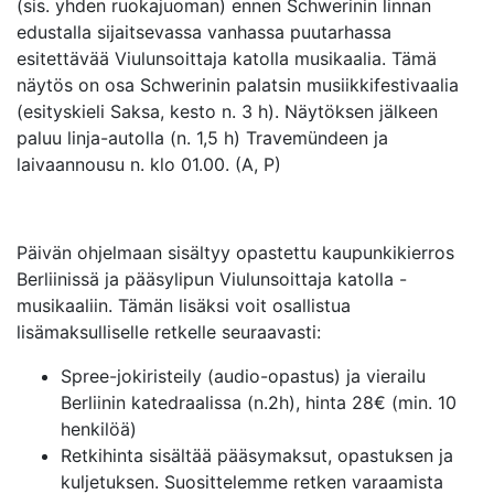
(sis. yhden ruokajuoman) ennen Schwerinin linnan
edustalla sijaitsevassa vanhassa puutarhassa
esitettävää Viulunsoittaja katolla musikaalia. Tämä
näytös on osa Schwerinin palatsin musiikkifestivaalia
(esityskieli Saksa, kesto n. 3 h). Näytöksen jälkeen
paluu linja-autolla (n. 1,5 h) Travemündeen ja
laivaannousu n. klo 01.00. (A, P)
Päivän ohjelmaan sisältyy opastettu kaupunkikierros
Berliinissä ja pääsylipun Viulunsoittaja katolla -
musikaaliin. Tämän lisäksi voit osallistua
lisämaksulliselle retkelle seuraavasti:
Spree-jokiristeily (audio-opastus) ja vierailu
Berliinin katedraalissa (n.2h), hinta 28€ (min. 10
henkilöä)
Retkihinta sisältää pääsymaksut, opastuksen ja
kuljetuksen. Suosittelemme retken varaamista