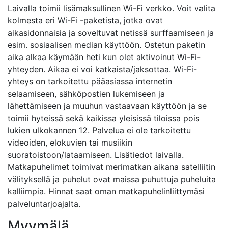
Laivalla toimii lisämaksullinen Wi-Fi verkko. Voit valita
kolmesta eri Wi-Fi -paketista, jotka ovat
aikasidonnaisia ja soveltuvat netissä surffaamiseen ja
esim. sosiaalisen median käyttöön. Ostetun paketin
aika alkaa käymään heti kun olet aktivoinut Wi-Fi-
yhteyden. Aikaa ei voi katkaista/jaksottaa. Wi-Fi-
yhteys on tarkoitettu pääasiassa internetin
selaamiseen, sähköpostien lukemiseen ja
lähettämiseen ja muuhun vastaavaan käyttöön ja se
toimii hyteissä sekä kaikissa yleisissä tiloissa pois
lukien ulkokannen 12. Palvelua ei ole tarkoitettu
videoiden, elokuvien tai musiikin
suoratoistoon/lataamiseen. Lisätiedot laivalla.
Matkapuhelimet toimivat merimatkan aikana satelliitin
välityksellä ja puhelut ovat maissa puhuttuja puheluita
kalliimpia. Hinnat saat oman matkapuhelinliittymäsi
palveluntarjoajalta.
Myymälä