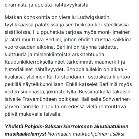
charmista ja upeista nähtävyyksistä.
Matkan kohokohtia on vierailu Ludwigslustin
tyylikkäässä palatsissa ja sen huikean koristeellisissa
sisätiloissa. Huippuhetkiä tarjoaa myös moni-ilmeinen
ja alati muuttuva Berliini, johon ehdit tutustua kaikkina
vuorokauden aikoina. Berliini on täynnä taidetta,
kulttuuria ja mielenkiintoista arkkitehtuuria.
Kaupunkikierroksella näet tärkeimmät maamerkit ja
historialliset nähtävyydet. Shoppailullekin on aikaa –
kuuluisa, ylellinen Kurfürstendamm-ostoskatu kiehtoo
pelkillä näyteikkunoillaan. Ehkä katselet Berliiniä myös
veden suunnasta, jokiristeilyllä. Bussimatkalla takaisin
laivalle Travemündeen poikkeat illalliselle Schweriner-
järven rannalle. Lopulta on edessä vielä rentouttava
päivä mukavalla laivalla.
Yhdistä Pohjois-Saksan kierrokseen ainutlaatuinen
musikaalielämys!
Normaalin matkaohjelman lisäksi