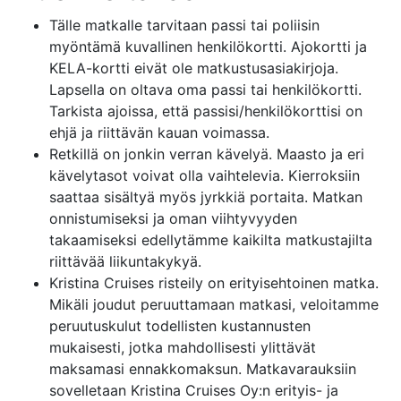
Tälle matkalle tarvitaan passi tai poliisin
myöntämä kuvallinen henkilökortti. Ajokortti ja
KELA-kortti eivät ole matkustusasiakirjoja.
Lapsella on oltava oma passi tai henkilökortti.
Tarkista ajoissa, että passisi/henkilökorttisi on
ehjä ja riittävän kauan voimassa.
Retkillä on jonkin verran kävelyä. Maasto ja eri
kävelytasot voivat olla vaihtelevia. Kierroksiin
saattaa sisältyä myös jyrkkiä portaita. Matkan
onnistumiseksi ja oman viihtyvyyden
takaamiseksi edellytämme kaikilta matkustajilta
riittävää liikuntakykyä.
Kristina Cruises risteily on erityisehtoinen matka.
Mikäli joudut peruuttamaan matkasi, veloitamme
peruutuskulut todellisten kustannusten
mukaisesti, jotka mahdollisesti ylittävät
maksamasi ennakkomaksun. Matkavarauksiin
sovelletaan Kristina Cruises Oy:n erityis- ja