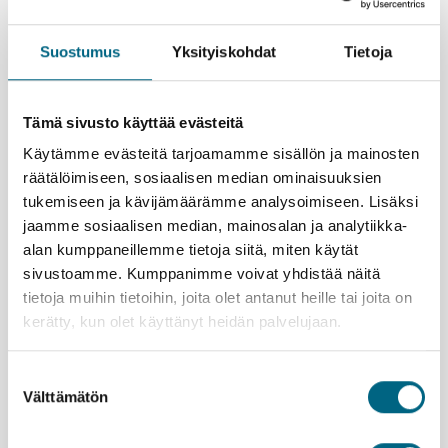
Lönnrotilla
Iltapala
Suostumus
Yksityiskohdat
Tietoja
Retket ja sisäänpääsymaksut
Vierailu Lepaan viinitilalla
2 h risteily Keurusselällä siipirataslaiva Elias
Tämä sivusto käyttää evästeitä
Lönnrotilla
Käytämme evästeitä tarjoamamme sisällön ja mainosten
Opastettu kierros ja sisäänpääsy Serlachius
räätälöimiseen, sosiaalisen median ominaisuuksien
museoissa (Gösta ja Gustaf)
tukemiseen ja kävijämäärämme analysoimiseen. Lisäksi
Kristina®-matkanjohtajan palvelut:
jaamme sosiaalisen median, mainosalan ja analytiikka-
Mukana koko matkan ajan Helsingistä lähtien
alan kumppaneillemme tietoja siitä, miten käytät
Vastaa käytännön matkajärjestelyistä
sivustoamme. Kumppanimme voivat yhdistää näitä
Matkanjohtaja on Kristina Cruisesin edustaja
tietoja muihin tietoihin, joita olet antanut heille tai joita on
matkalla
kerätty, kun olet käyttänyt heidän palvelujaan.
Pidätämme oikeuden muutoksiin.
Suostumuksen
Välttämätön
valinta
Varausohje