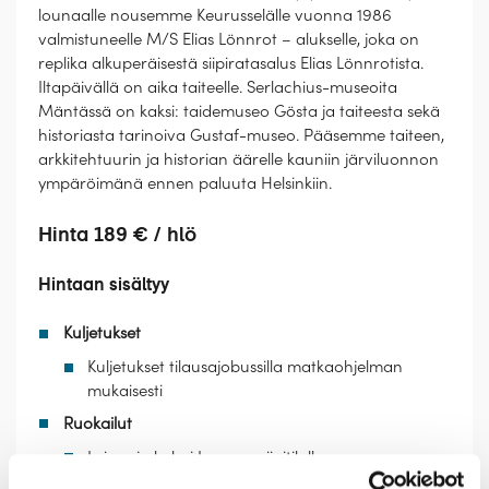
lounaalle nousemme Keurusselälle vuonna 1986
valmistuneelle M/S Elias Lönnrot – alukselle, joka on
replika alkuperäisestä siipiratasalus Elias Lönnrotista.
Iltapäivällä on aika taiteelle. Serlachius-museoita
Mäntässä on kaksi: taidemuseo Gösta ja taiteesta sekä
historiasta tarinoiva Gustaf-museo. Pääsemme taiteen,
arkkitehtuurin ja historian äärelle kauniin järviluonnon
ympäröimänä ennen paluuta Helsinkiin.
Hinta 189 € / hlö
Hintaan sisältyy
Kuljetukset
Kuljetukset tilausajobussilla matkaohjelman
mukaisesti
Ruokailut
Leivos ja kahvi Lepaan viinitilalla
Lounas ja iltapäiväkahvi siipirataslaiva Elias