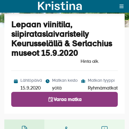
Lepaan viinitila,
Katso kuvat (2)
MAJAKKA-portaali
siipirataslaivaristeily
Keurusselällä & Serlachius
Yksin matkalle?
museot 15.9.2020
Äkkilähdöt
Hinta alk.
Suosikit
OTA YHTEYTTÄ
Lähtöpäivä
Matkan kesto
Matkan tyyppi
15.9.2020
yötä
Ryhmämatkat
Kohteet
Varaa matka
Matkatyypit
Matkakalenteri