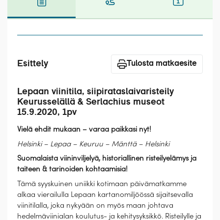
Laivat
Hyvä tietää
Meistä
Esittely
Tulosta matkaesite
Lepaan viinitila, siipirataslaivaristeily
Keurusselällä & Serlachius museot
15.9.2020, 1pv
Vielä ehdit mukaan – varaa paikkasi nyt!
Helsinki – Lepaa – Keuruu – Mänttä – Helsinki
Suomalaista viininviljelyä, historiallinen risteilyelämys ja
taiteen & tarinoiden kohtaamisia!
Tämä syyskuinen uniikki kotimaan päivämatkamme
alkaa vierailulla Lepaan kartanomiljöössä sijaitsevalla
viinitilalla, joka nykyään on myös maan johtava
hedelmäviinialan koulutus- ja kehitysyksikkö. Risteilylle ja