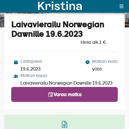
Laivavierailu Norwegian
Katso kuvat (1)
MAJAKKA-portaali
Dawnille 19.6.2023
Hinta alk.
Yksin matkalle?
1 €
Äkkilähdöt
Lähtöpäivä
Matkan kesto
Suosikit
19.6.2023
yötä
Matkan tyyppi
OTA YHTEYTTÄ
Laivavierailu Norwegian Dawnille 19.6.2023
Kohteet
Varaa matka
Matkatyypit
Matkakalenteri