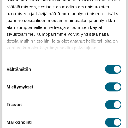
Ikäraja vierailulle on 18-vuotta.
räätälöimiseen, sosiaalisen median ominaisuuksien
Lämpimästi tervetuloa!
tukemiseen ja kävijämäärämme analysoimiseen. Lisäksi
jaamme sosiaalisen median, mainosalan ja analytiikka-
alan kumppaneillemme tietoja siitä, miten käytät
Varausohje
sivustoamme. Kumppanimme voivat yhdistää näitä
Voit tarkastella matkan kokonaishintaa ennen
tietoja muihin tietoihin, joita olet antanut heille tai joita on
matkustajatietojen täyttämistä, kun valitset ensin
kerätty, kun olet käyttänyt heidän palvelujaan.
matkustajamäärän ja siirryt suoraan majoituksen ja
lisäpalveluiden valintaan.
Maksutapoina käyvät:
Suostumuksen
Välttämätön
valinta
Mieltymykset
Tilastot
Varaa matka tästä
Markkinointi