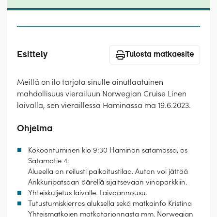
Laivat
Hyvä tietää
Meistä
Esittely
Tulosta matkaesite
Meillä on ilo tarjota sinulle ainutlaatuinen
mahdollisuus vierailuun Norwegian Cruise Linen
laivalla, sen vieraillessa Haminassa ma 19.6.2023.
Ohjelma
Kokoontuminen klo 9:30 Haminan satamassa, os
Satamatie 4:
Alueella on reilusti paikoitustilaa. Auton voi jättää
Ankkuripatsaan äärellä sijaitsevaan vinoparkkiin.
Yhteiskuljetus laivalle. Laivaannousu.
Tutustumiskierros aluksella sekä matkainfo Kristina
Yhteismatkojen matkatarjonnasta mm. Norwegian