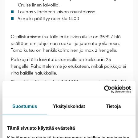
Cruise linen laivoilla.
Lounas viineineen laivan ravintolassa.
Vierailu päättyy noin klo 14.00
Osallistumismaksu tälle erikoisvierailulle on 35 € / hlö
sisältäen em. ohjelman ruoka- ja juomatarjoiluineen.
Tämä kutsu on henkilökohtainen ja max 2 hengelle.
Paikkoja tälle laivatutustumiselle on kaikkiaan 25
hengelle. Pahoittelemme jo etukäteen, mikäli paikkoja ei
riitä kaikille halukkaille.
Sitovat ilmoittautumiset 9.6.2023 mennessä puh 05—211
44, info@kristinacruises.com
Ilmoittautumisen yhteydessä tulee ilmoittaa osallistujan
nimi, syntymäaika ja passin tai henkilökortin numero.
Suostumus
Yksityiskohdat
Tietoja
Henkilöllisyystodistus, jonka tiedot on meille annettu,
tulee olla mukana laivavierailulla.
Mahdollinen erikoisruokavalio tulee mainita
Tämä sivusto käyttää evästeitä
ilmoittautumisen yhteydessä.
Käytämme evästeitä tarjoamamme sisällön ja mainosten