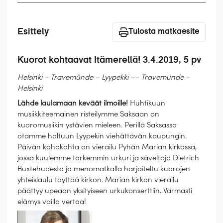
Laivat
Hyvä tietää
Esittely
Tulosta matkaesite
Meistä
Kuorot kohtaavat Itämerellä! 3.4.2019, 5 pv
Helsinki – Travemünde – Lyypekki –– Travemünde –
Helsinki
Lähde laulamaan keväät ilmoille!
Huhtikuun
musiikkiteemainen risteilymme Saksaan on
kuoromusiikin ystävien mieleen. Perillä Saksassa
otamme haltuun Lyypekin viehättävän kaupungin.
Päivän kohokohta on vierailu Pyhän Marian kirkossa,
jossa kuulemme tarkemmin urkuri ja säveltäjä Dietrich
Buxtehudesta ja menomatkalla harjoiteltu kuorojen
yhteislaulu täyttää kirkon. Marian kirkon vierailu
päättyy upeaan yksityiseen urkukonserttiin
.
Varmasti
elämys vailla vertaa!