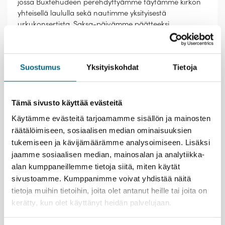
jossa Buxtehudeen perehdyttyämme täytämme kirkon
yhteisellä laululla sekä nautimme yksityisestä
urkukonsertista. Saksa-päivämme päätteeksi
herkuttelemme Travemündessä kolmen ruokalajin
illallisen ravintola Luziferissä ihaillen näkymää Trave-
joelle.
Suostumus
Yksityiskohdat
Tietoja
Tämä sivusto käyttää evästeitä
Käytämme evästeitä tarjoamamme sisällön ja mainosten
räätälöimiseen, sosiaalisen median ominaisuuksien
tukemiseen ja kävijämäärämme analysoimiseen. Lisäksi
Paluumatkalla takaisin Suomeen pääsemme
jaamme sosiaalisen median, mainosalan ja analytiikka-
nauttimaan mm. yhteisistä lauluhetkistä Seppo Murron
alan kumppaneillemme tietoja siitä, miten käytät
johdolla ja perehtymään Kaija Nuoranteen opastuksella
sivustoamme. Kumppanimme voivat yhdistää näitä
äänenkäyttöön.
tietoja muihin tietoihin, joita olet antanut heille tai joita on
Tämä matka on valloittava irrottautuminen arjesta
kerätty, kun olet käyttänyt heidän palvelujaan.
rakkaan harrastuksen parissa kevätauringon jo