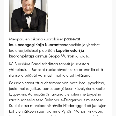
Meripäivien aikana kuorolaiset
pääsevät
laulupedagogi
Kaija Nuoranteen
oppeihin ja yhteiset
lauluharjoitukset pidetään
kapellimestari ja
kuoronjohtaja
dir.mus
Seppo
Murron
johdolla.
KC Sunshine Band tahdittaa tanssit ja säestää
yhteislaulut. Runsaat ruokapöydät sekä brunssilla että
illallisella pitävät varmasti matkalaiset kylläisinä.
Saksaan saavuttua vietämme yön hotellissa Lyypekissä,
josta matka jatkuu aamiaisen jälkeen kävelykierrokselle
Lyypekkiin. Aamupäivän aikana vierailemme Lyypekin
raatihuoneella sekä Behnhaus-Drägerhaus museossa.
Kuuluisassa marsipaanikahvila Niedereggerissä juotujen
kahvien jälkeen suuntaamme Pyhän Marian kirkkoon,