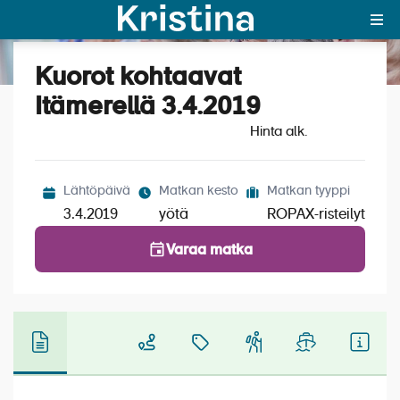
Kuorot kohtaavat
Katso kuvat (3)
MAJAKKA-portaali
Itämerellä 3.4.2019
Hinta alk.
Yksin matkalle?
Äkkilähdöt
Lähtöpäivä
Matkan kesto
Matkan tyyppi
Suosikit
3.4.2019
yötä
ROPAX-risteilyt
OTA YHTEYTTÄ
Varaa matka
Kohteet
Matkatyypit
Matkakalenteri