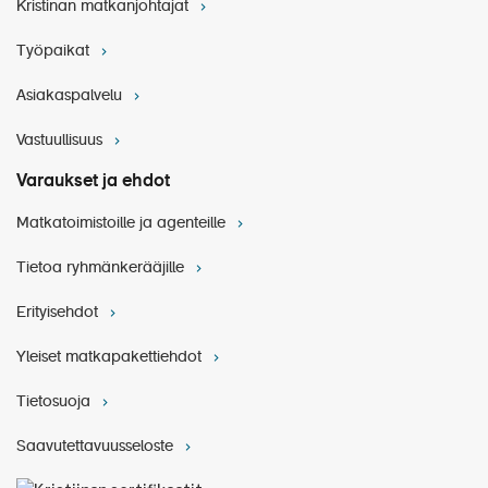
Kristinan matkanjohtajat
Työpaikat
Asiakaspalvelu
Vastuullisuus
Varaukset ja ehdot
Matkatoimistoille ja agenteille
Tietoa ryhmänkerääjille
Erityisehdot
Yleiset matkapakettiehdot
Tietosuoja
Saavutettavuusseloste