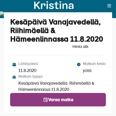
Kesäpäivä Vanajavedellä,
Katso kuvat (5)
MAJAKKA-portaali
Riihimäellä &
Hämeenlinnassa 11.8.2020
Yksin matkalle?
Hinta alk.
Äkkilähdöt
Suosikit
Lähtöpäivä
Matkan kesto
11.8.2020
yötä
OTA YHTEYTTÄ
Matkan tyyppi
Kesäpäivä Vanajavedellä, Riihimäellä &
Kohteet
Hämeenlinnassa 11.8.2020
Matkatyypit
Varaa matka
Matkakalenteri