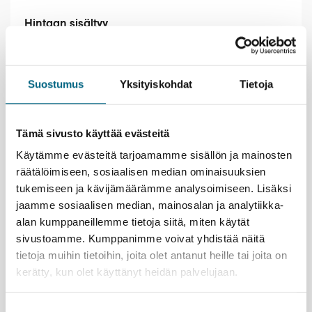
Hintaan sisältyy
Kuljetukset
Kuljetukset tilausajobussilla matkaohjelman
Suostumus
Yksityiskohdat
Tietoja
mukaisesti (Helsinki – Riihimäki – Hämeenlinna –
Helsinki)
Ruokailut
Tämä sivusto käyttää evästeitä
Lounas m/s Silver Moonilla
Käytämme evästeitä tarjoamamme sisällön ja mainosten
Iltapala Piparkakkutalossa
räätälöimiseen, sosiaalisen median ominaisuuksien
Retket ja sisäänpääsymaksut
tukemiseen ja kävijämäärämme analysoimiseen. Lisäksi
jaamme sosiaalisen median, mainosalan ja analytiikka-
Opastettu kierros Suomen Lasimuseossa
2 h 50 min maisemaristeily Vanajavedellä
alan kumppaneillemme tietoja siitä, miten käytät
Hämeenlinnasta Visavuorelle m/s Silver Moonilla
sivustoamme. Kumppanimme voivat yhdistää näitä
Opastettu vierailu Visavuoren museossa ja
tietoja muihin tietoihin, joita olet antanut heille tai joita on
näyttelyissä
kerätty, kun olet käyttänyt heidän palvelujaan.
Opastettu Hämeenlinnan kaupunkikierros
Vierailu Aulangon puistometsässä
Suostumuksen