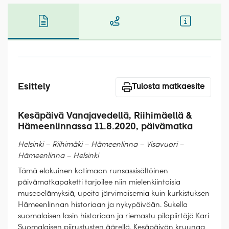
Laivat
Hyvä tietää
Meistä
Esittely
Tulosta matkaesite
Kesäpäivä Vanajavedellä, Riihimäellä &
Hämeenlinnassa 11.8.2020, päivämatka
Helsinki – Riihimäki – Hämeenlinna – Visavuori –
Hämeenlinna – Helsinki
Tämä elokuinen kotimaan runsassisältöinen
päivämatkapaketti tarjoilee niin mielenkiintoisia
museoelämyksiä, upeita järvimaisemia kuin kurkistuksen
Hämeenlinnan historiaan ja nykypäivään. Sukella
suomalaisen lasin historiaan ja riemastu pilapiirtäjä Kari
Suomalaisen piirustusten äärellä. Kesäpäivän kruunaa