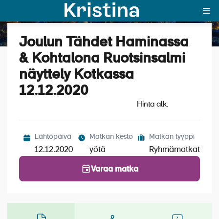
Joulun Tähdet Haminassa
Katso kuvat (3)
MAJAKKA-portaali
& Kohtalona Ruotsinsalmi
näyttely Kotkassa
Yksin matkalle?
12.12.2020
Äkkilähdöt
Hinta alk.
Suosikit
OTA YHTEYTTÄ
Lähtöpäivä
Matkan kesto
Matkan tyyppi
12.12.2020
yötä
Ryhmämatkat
Kohteet
Varaa matka
Matkatyypit
Matkakalenteri