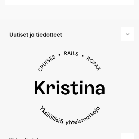
sairastumisesta, vastaa matkustaja itse kuluistaan.
Vakuutuksen lisäksi suosittelemme hankkimaan
KELA:sta maksuttoman Eurooppalaisen
sairaanhoitokortin, jolla pääsee EU- ja Eta-maissa
hoitoon myös pitkäaikaissairauden niin vaatiessa.
Uutiset ja tiedotteet
Matkavakuutuksissa näitä tilanteita on voitu rajata.
Sairaalassa annetun hoidon hinta voi myös ylittää
matkavakuutuksen hoitokaton.
Matkan vähimmäisosallistujamäärä on 25 hlö.
Tällä matkalla noudatetaan Yleisen
matkapakettiehtojen mukaisia peruutusmaksuja
(kohta 4)
Kristina Cruisesin erityis- ja peruutusehdot
Yleiset matkapakettiehdot