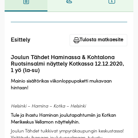
Laivat
Hyvä tietää
Meistä
Esittely
Tulosta matkaesite
Joulun Tähdet Haminassa & Kohtalona
Ruotsinsalmi näyttely Kotkassa 12.12.2020,
1 yö (la-su)
Mainio sisältörikas viikonloppupaketti mukavaan
hintaan!
Helsinki – Hamina – Kotka – Helsinki
Tule ja ihastu Haminan joulutapahtumiin ja Kotkan
Merikeskus Vellamon näyttelyihin.
Joulun Tähdet tuikkivat ympyräkaupungin keskustassa!
Virittäydy ihanaan joulutunnelmaan, tutustu