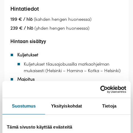
Hintatiedot
199 € / hlö
(kahden hengen huoneessa)
239 € / hlö
(yhden hengen huoneessa)
Hintaan sisältyy
Kuljetukset
Kuljetukset tilausajobussilla matkaohjelman
mukaisesti (Helsinki – Hamina – Kotka – Helsinki)
Majoitus
1 yön majoitus Hotelli Seurahuoneella Kotkassa
Ruokailut
Suostumus
Yksityiskohdat
Tietoja
1 x aamiainen (Hotelli Seurahuone)
2 x lounas (Haminan Varuskuntakerho, Ravintola
Laakonki)
1 x illallinen (Hotelli Seurahuone)
Tämä sivusto käyttää evästeitä