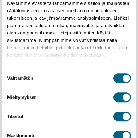
Retket ja sisäänpääsymaksut
Käytämme evästeitä tarjoamamme sisällön ja mainosten
räätälöimiseen, sosiaalisen median ominaisuuksien
Opastettu Haminan Kauppiaantalon museon
näyttely
tukemiseen ja kävijämäärämme analysoimiseen. Lisäksi
Opastettu Kohtalona Ruotsinsalmi – näyttely.
jaamme sosiaalisen median, mainosalan ja analytiikka-
Pääsy myös Merikeskus Vellamon muihin
alan kumppaneillemme tietoja siitä, miten käytät
näyttelyihin.
sivustoamme. Kumppanimme voivat yhdistää näitä
tietoja muihin tietoihin, joita olet antanut heille tai joita on
Kristina®-matkanjohtajan palvelut:
kerätty, kun olet käyttänyt heidän palvelujaan.
Mukana koko matkan ajan Helsingistä lähtien
Vastaa käytännön matkajärjestelyistä
Suostumuksen
Matkanjohtaja on Kristina Cruisesin edustaja
Välttämätön
valinta
matkalla
Hintaan ei sisälly
Mieltymykset
Henkilökohtainen matkavakuutus
Muut ruoat, juomat ja henkilökohtaiset kulut
Tilastot
matkan aikana
Markkinointi