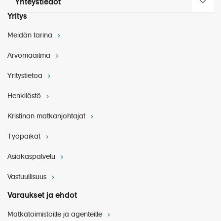
Yhteystiedot
Yritys
www.visitkotkahamina.fi/nae-ja-
koe/kulttuuri/kotkan-veistospromenadi
Meidän tarina
Arvomaailma
Yritystietoa
Henkilöstö
Kristinan matkanjohtajat
Työpaikat
Asiakaspalvelu
www.kohtalonaruotsinsalmi.fi
Vastuullisuus
Varaukset ja ehdot
Matkatoimistoille ja agenteille